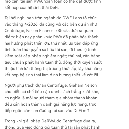
rào cản, tài sản RWA hoàn toàn có thể đạt được tính
kết hợp của hệ sinh thái DeFi.
Tại hội nghị bàn tròn ngành do DWF Labs tổ chức
vào tháng 4/2026, đã cùng với các bên dự án như
Centrifuge, Falcon Finance, xStocks đưa ra quan
điểm: hiện nay phân khúc RWA đã phân hóa thành
hai hướng phát triển lớn, thứ nhất, ưu tiên đáp ứng
tính tuân thủ quyền sở hữu tài sản, đi theo lộ trình
kiểm soát cấp phép nghiêm ngặt; thứ hai, cân bằng
tiêu chuẩn phát hành tuân thủ, đồng thời xuyên suốt
thuộc tính lưu thông thị trường thứ cấp, lấy khả năng
kết hợp hệ sinh thái làm định hướng thiết kế cốt lõi.
Người phụ trách dự án Centrifuge, Graham Nelson
cho biết, cơ chế tiếp cận danh sách trắng khắt khe,
có nghĩa là mỗi người tham gia nhóm thanh khoản
đều cần hoàn thành đánh giá năng lực riêng, trực
tiếp ngăn cản con đường tài sản vào DeFi mở.
Trong khi giải pháp DeRWA do Centrifuge đưa ra,
thông qua việc đóng gói tuân thủ tài sản phát hành