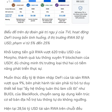
Biểu đồ trên dự đoán giá trị ngụ ý của TVL hoạt động
DeFi trong bốn tình huống, ở thị trường RWA 50 tỷ
USD, phạm vi từ 5% đến 25%
Khối lượng tiền gửi RWA vượt 620 triệu USD của
Morpho, thành quả lưu thông xuyên 9 blockchain của
USDY, đủ chứng minh thị trường loại thứ hai có tiềm
năng phát triển thực sự.
Muốn thúc đẩy tỷ lệ thâm nhập DeFi của tài sản RWA
vượt qua 9%, bên phát hành tài sản phải từ bỏ tư duy
thiết kế loại "lấy hệ thống tuân thủ làm cốt lõi" như
BUIDL của BlackRock, chuyển sang áp dụng kiến trúc
cơ sở bản địa hỗ trợ lưu thông tự do không ngưỡng.
Hiện tại 28,56 tỷ USD tài sản RWA trên chuỗi đều