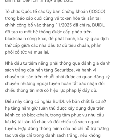
sinh thái DeFi chỉ là 18,9 triệu USD.
Tổ chức Quốc tế các Ủy ban Chứng khoán (IOSCO)
trong báo cáo cuối cùng về token hóa tài sản tài
chính công bố vào tháng 11/2025 đã chỉ ra, BUIDL
đã tạo ra một hệ thống được cấp phép trên
blockchain công khai, để phát hành, lưu ký, giao dịch
thứ cấp giữa các nhà đầu tư đủ tiêu chuẩn, phân
phối cổ tức và mua lại.
Nhà đầu tư tiềm năng phải thông qua đánh giá danh
sách trắng của nền tảng Securitize, và hành vi
chuyển tài sản trên chuỗi phải được cơ quan đăng ký
chuyển nhượng ngoại tuyến hoàn tất xác nhận đối
chiếu thông tin mới có hiệu lực pháp lý đầy đủ.
Điều này cũng có nghĩa BUIDL về bản chất là cơ sở
hạ tầng nắm giữ tuân thủ được xây dựng dựa trên
kênh cơ sở blockchain, trọng tâm phục vụ nhu cầu
lưu ký tài sản tổ chức và đối chiếu sổ sách ngoại
tuyến. Hợp đồng thông minh của nó chỉ hỗ trợ tương
tác với địa chỉ trong danh sách trắng, nếu không