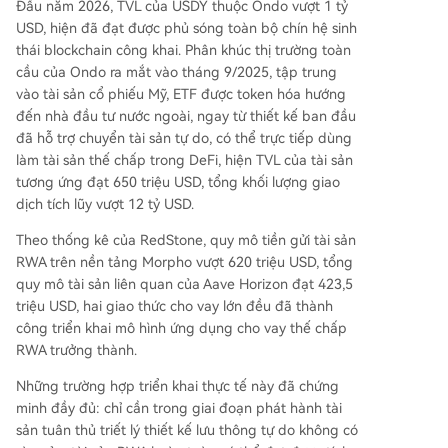
Đầu năm 2026, TVL của USDY thuộc Ondo vượt 1 tỷ
USD, hiện đã đạt được phủ sóng toàn bộ chín hệ sinh
thái blockchain công khai. Phân khúc thị trường toàn
cầu của Ondo ra mắt vào tháng 9/2025, tập trung
vào tài sản cổ phiếu Mỹ, ETF được token hóa hướng
đến nhà đầu tư nước ngoài, ngay từ thiết kế ban đầu
đã hỗ trợ chuyển tài sản tự do, có thể trực tiếp dùng
làm tài sản thế chấp trong DeFi, hiện TVL của tài sản
tương ứng đạt 650 triệu USD, tổng khối lượng giao
dịch tích lũy vượt 12 tỷ USD.
Theo thống kê của RedStone, quy mô tiền gửi tài sản
RWA trên nền tảng Morpho vượt 620 triệu USD, tổng
quy mô tài sản liên quan của Aave Horizon đạt 423,5
triệu USD, hai giao thức cho vay lớn đều đã thành
công triển khai mô hình ứng dụng cho vay thế chấp
RWA trưởng thành.
Những trường hợp triển khai thực tế này đã chứng
minh đầy đủ: chỉ cần trong giai đoạn phát hành tài
sản tuân thủ triết lý thiết kế lưu thông tự do không có