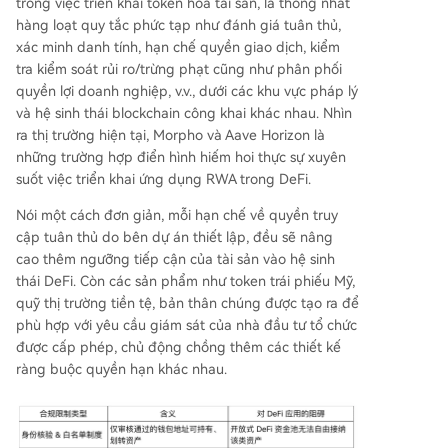
trong việc triển khai token hóa tài sản, là thống nhất
hàng loạt quy tắc phức tạp như đánh giá tuân thủ,
xác minh danh tính, hạn chế quyền giao dịch, kiểm
tra kiểm soát rủi ro/trừng phạt cũng như phân phối
quyền lợi doanh nghiệp, v.v., dưới các khu vực pháp lý
và hệ sinh thái blockchain công khai khác nhau. Nhìn
ra thị trường hiện tại, Morpho và Aave Horizon là
những trường hợp điển hình hiếm hoi thực sự xuyên
suốt việc triển khai ứng dụng RWA trong DeFi.
Nói một cách đơn giản, mỗi hạn chế về quyền truy
cập tuân thủ do bên dự án thiết lập, đều sẽ nâng
cao thêm ngưỡng tiếp cận của tài sản vào hệ sinh
thái DeFi. Còn các sản phẩm như token trái phiếu Mỹ,
quỹ thị trường tiền tệ, bản thân chúng được tạo ra để
phù hợp với yêu cầu giám sát của nhà đầu tư tổ chức
được cấp phép, chủ động chồng thêm các thiết kế
ràng buộc quyền hạn khác nhau.