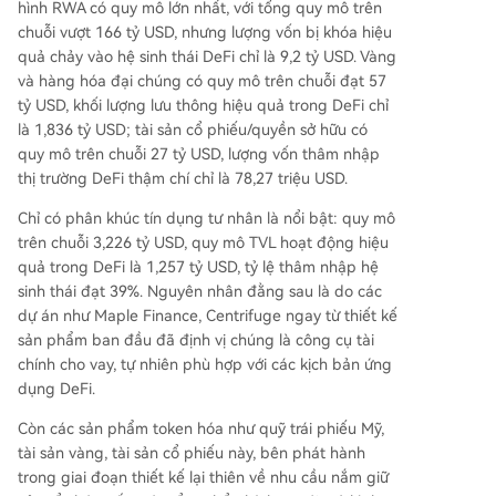
hình RWA có quy mô lớn nhất, với tổng quy mô trên
uẩn phân mảnh và sự phụ thuộc vào cơ sở hạ tầ
chuỗi vượt 166 tỷ USD, nhưng lượng vốn bị khóa hiệu
ng truyền thống có thể khiến tăng trưởng ngàn
quả chảy vào hệ sinh thái DeFi chỉ là 9,2 tỷ USD. Vàng
h bị giới hạn trong hệ thống tài chính truyền thố
và hàng hóa đại chúng có quy mô trên chuỗi đạt 57
ng. Để tăng tỷ lệ thâm nhập Defi vượt mức 9% h
tỷ USD, khối lượng lưu thông hiệu quả trong DeFi chỉ
iện tại, cần có các thiết kế RWA ưu tiên tính mở
là 1,836 tỷ USD; tài sản cổ phiếu/quyền sở hữu có
và khả năng lưu thông phi tập trung ngay từ gố
quy mô trên chuỗi 27 tỷ USD, lượng vốn thâm nhập
c.
thị trường DeFi thậm chí chỉ là 78,27 triệu USD.
Chỉ có phân khúc tín dụng tư nhân là nổi bật: quy mô
trên chuỗi 3,226 tỷ USD, quy mô TVL hoạt động hiệu
quả trong DeFi là 1,257 tỷ USD, tỷ lệ thâm nhập hệ
sinh thái đạt 39%. Nguyên nhân đằng sau là do các
dự án như Maple Finance, Centrifuge ngay từ thiết kế
sản phẩm ban đầu đã định vị chúng là công cụ tài
chính cho vay, tự nhiên phù hợp với các kịch bản ứng
dụng DeFi.
Còn các sản phẩm token hóa như quỹ trái phiếu Mỹ,
tài sản vàng, tài sản cổ phiếu này, bên phát hành
trong giai đoạn thiết kế lại thiên về nhu cầu nắm giữ