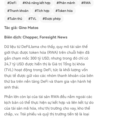
#
DeFi
#
Khả năng kết hợp
#
Phân mảnh
#
RWA
ác giao thức DeFi để tham gia vào hệ sinh thái.
#
Thanh khoản
#
Tích hợp
#
Token hóa
Hầu hết tài sản RWA, như quỹ trái phiếu, thị trườ
ng tiền tệ (166 tỷ USD), vàng & hàng hóa (57 tỷ
#
Tuân thủ
#
TVL
#
Được phép
USD), cổ phiếu (27 tỷ USD), đều nằm ngoài các
Tác giả: Gino Matos
ứng dụng DeFi do được thiết kế chủ yếu cho nh
u cầu nắm giữ của các tổ chức tuân thủ quy địn
Biên dịch: Chopper, Foresight News
h. Kiến trúc có sự cho phép (permissioned) với c
ơ chế xác thực danh tính và danh sách trắng, nh
Dữ liệu từ DeFiLlama cho thấy, quy mô tài sản thế
ư trường hợp của quỹ BUIDL của BlackRock, đã
giới thực được token hóa (RWA) trên chuỗi hiện đã
tạo ra rào cản lớn cho khả năng kết hợp (compo
gần chạm mốc 300 tỷ USD, nhưng trong đó chỉ có
sability) của DeFi. Ngược lại, lĩnh vực tín dụng tư
24,7 tỷ USD được hiển thị là Giá trị Tổng bị khóa
nhân (32,26 tỷ USD) có tỷ lệ thâm nhập DeFi lên
(TVL) hoạt động trong DeFi, tức là khối lượng vốn
tới 39% nhờ được thiết kế phù hợp ngay từ đầu.
thực tế được gửi vào các nhóm thanh khoản của bên
Các trường hợp thành công như USDY của Ond
thứ ba trên nền tảng DeFi và tham gia vận hành hệ
o, Morpho và Aave Horizon chứng minh rằng R
sinh thái.
WA có thể tích hợp DeFi nếu được phát hành với
Phần lớn còn lại của tài sản RWA đều nằm ngoài các
tư duy cho phép lưu thông tự do. Bài viết chỉ ra r
kịch bản có thể thực hiện sự kết hợp và liên kết tự do
ằng thị trường RWA hiện chia thành hai nhánh:
của tài sản mã hóa, như thị trường cho vay, kho thế
một tuân thủ nghiêm ngặt, và một hướng tới tín
chấp, v.v. Trái phiếu và quỹ thị trường tiền tệ là loại
h kết hợp DeFi. Các rào cản về quy định, tiêu ch