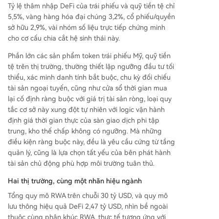
Tỷ lệ thâm nhập DeFi của trái phiếu và quỹ tiền tệ chỉ
5,5%, vàng hàng hóa đại chúng 3,2%, cổ phiếu/quyền
sở hữu 2,9%, vài nhóm số liệu trực tiếp chứng minh
cho cơ cấu chia cắt hệ sinh thái này.
Phần lớn các sản phẩm token trái phiếu Mỹ, quỹ tiền
tệ trên thị trường, thường thiết lập ngưỡng đầu tư tối
thiểu, xác minh danh tính bắt buộc, chu kỳ đối chiếu
tài sản ngoại tuyến, cũng như cửa sổ thời gian mua
lại cố định ràng buộc với giá trị tài sản ròng, loại quy
tắc cơ sở này xung đột tự nhiên với logic vận hành
định giá thời gian thực của sàn giao dịch phi tập
trung, kho thế chấp không có ngưỡng. Mà những
điều kiện ràng buộc này, đều là yêu cầu cứng từ tầng
quản lý, cũng là lựa chọn tất yếu của bên phát hành
tài sản chủ động phù hợp môi trường tuân thủ.
Hai thị trường, cùng một nhãn hiệu ngành
Tổng quy mô RWA trên chuỗi 30 tỷ USD, và quy mô
lưu thông hiệu quả DeFi 2,47 tỷ USD, nhìn bề ngoài
thuộc cùng phân khúc RWA, thực tế tương ứng với