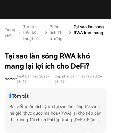
Tin tức
Phân
Tại sao làn sóng
Trang
tiền kỹ
tích Thị
RWA khó mang
chủ
thuật số
trường
...
Tại sao làn sóng RWA khó
mang lại lợi ích cho DeFi?
Xuất bản vào 2026-
Cập nhật gần nhất vào 2026-
marsbit
05-19
05-19
Tóm tắt
Bài viết phân tích lý do tại sao làn sóng tài sản t
hế giới thực được mã hóa (RWA) lại khó tiếp cận
thị trường Tài chính Phi tập trung (DeFi). Mặc dù
tổng giá trị RWA trên chuỗi đã đạt gần 300 tỷ U
SD, nhưng chỉ có 24,7 tỷ USD được khóa trong c