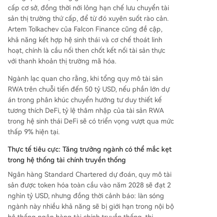
cấp cơ sở, đồng thời nới lỏng hạn chế lưu chuyển tài
sản thị trường thứ cấp, để từ đó xuyên suốt rào cản.
Artem Tolkachev của Falcon Finance cũng đề cập,
khả năng kết hợp hệ sinh thái và cơ chế thoát linh
hoạt, chính là cầu nối then chốt kết nối tài sản thực
với thanh khoản thị trường mã hóa.
Ngành lạc quan cho rằng, khi tổng quy mô tài sản
RWA trên chuỗi tiến đến 50 tỷ USD, nếu phần lớn dự
án trong phân khúc chuyển hướng tư duy thiết kế
tương thích DeFi, tỷ lệ thâm nhập của tài sản RWA
trong hệ sinh thái DeFi sẽ có triển vọng vượt qua mức
thấp 9% hiện tại.
Thực tế tiêu cực: Tăng trưởng ngành có thể mắc kẹt
trong hệ thống tài chính truyền thống
Ngân hàng Standard Chartered dự đoán, quy mô tài
sản được token hóa toàn cầu vào năm 2028 sẽ đạt 2
nghìn tỷ USD, nhưng đồng thời cảnh báo: làn sóng
ngành này nhiều khả năng sẽ bị giới hạn trong nội bộ
hệ thống ngân hàng tài chính truyền thống, thị