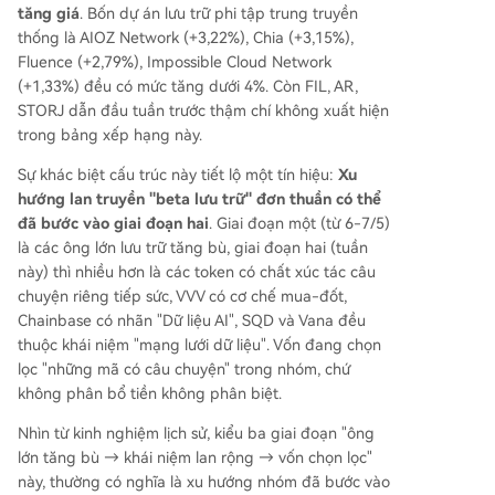
tăng giá
. Bốn dự án lưu trữ phi tập trung truyền
thống là AIOZ Network (+3,22%), Chia (+3,15%),
Fluence (+2,79%), Impossible Cloud Network
(+1,33%) đều có mức tăng dưới 4%. Còn FIL, AR,
STORJ dẫn đầu tuần trước thậm chí không xuất hiện
trong bảng xếp hạng này.
Sự khác biệt cấu trúc này tiết lộ một tín hiệu:
Xu
hướng lan truyền "beta lưu trữ" đơn thuần có thể
đã bước vào giai đoạn hai
. Giai đoạn một (từ 6-7/5)
là các ông lớn lưu trữ tăng bù, giai đoạn hai (tuần
này) thì nhiều hơn là các token có chất xúc tác câu
chuyện riêng tiếp sức, VVV có cơ chế mua-đốt,
Chainbase có nhãn "Dữ liệu AI", SQD và Vana đều
thuộc khái niệm "mạng lưới dữ liệu". Vốn đang chọn
lọc "những mã có câu chuyện" trong nhóm, chứ
không phân bổ tiền không phân biệt.
Nhìn từ kinh nghiệm lịch sử, kiểu ba giai đoạn "ông
lớn tăng bù → khái niệm lan rộng → vốn chọn lọc"
này, thường có nghĩa là xu hướng nhóm đã bước vào