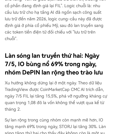
cổ phần đang định giá lại FIL". Logic chuỗi là: nhu
cầu lưu trữ cho hạ tầng AI đã ngốn sạch công suất
lưu trữ đến năm 2026, logic cung-cầu này đã được
định giá ở phía cổ phiếu Mỹ, sau đó lan truyền sang
các token tiền điện tử đối chiếu với "lưu trữ trên
chuỗi".
Làn sóng lan truyền thứ hai: Ngày
7/5, IO bùng nổ 69% trong ngày,
nhóm DePIN lan rộng theo trào lưu
Xu hướng không dừng lại ở một ngày. Theo dữ liệu
TradingView được CoinMarketCap CMC AI trích dẫn,
ngày 7/5 FIL lại tăng 15,5%, phá vỡ ngưỡng kháng cự
quan trọng 1,08 đô la vốn không thể vượt qua kể từ
tháng 2.
Sự lan rộng trong cùng nhóm còn mạnh mẽ hơn, IO
tăng mạnh 69% trong ngày, STORJ lại tăng 30%. Làn
sóng tăng thứ hai cho thấy đây không còn là một xu