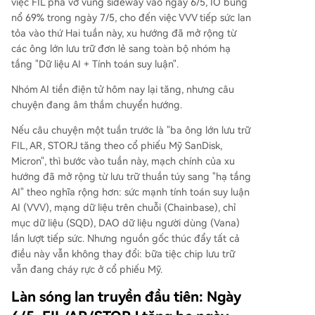
việc FIL phá vỡ vùng sideway vào ngày 6/5, IO bùng
m kiếm các tài sản có câu chuyện phát triển cụ t
nổ 69% trong ngày 7/5, cho đến việc VVV tiếp sức lan
hể thay vì dàn trải. Sự bền vững của xu hướng n
tỏa vào thứ Hai tuần này, xu hướng đã mở rộng từ
ày phụ thuộc vào việc cơn sốt chip bộ nhớ tại M
các ông lớn lưu trữ đơn lẻ sang toàn bộ nhóm hạ
ỹ có tiếp tục hay không, trong bối cảnh nguồn c
tầng "Dữ liệu AI + Tính toán suy luận".
ung vẫn rất hạn chế đến tận năm 2026.
Nhóm AI tiền điện tử hôm nay lại tăng, nhưng câu
chuyện đang âm thầm chuyển hướng.
Nếu câu chuyện một tuần trước là "ba ông lớn lưu trữ
FIL, AR, STORJ tăng theo cổ phiếu Mỹ SanDisk,
Micron", thì bước vào tuần này, mạch chính của xu
hướng đã mở rộng từ lưu trữ thuần túy sang "hạ tầng
AI" theo nghĩa rộng hơn: sức mạnh tính toán suy luận
AI (VVV), mạng dữ liệu trên chuỗi (Chainbase), chỉ
mục dữ liệu (SQD), DAO dữ liệu người dùng (Vana)
lần lượt tiếp sức. Nhưng nguồn gốc thúc đẩy tất cả
điều này vẫn không thay đổi: bữa tiệc chip lưu trữ
vẫn đang cháy rực ở cổ phiếu Mỹ.
Làn sóng lan truyền đầu tiên: Ngày