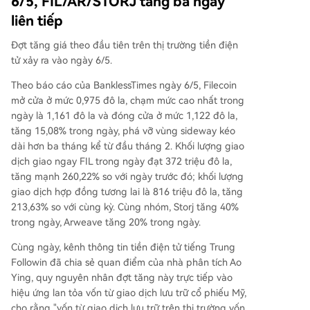
6/5, FIL/AR/STORJ tăng ba ngày
liên tiếp
Đợt tăng giá theo đầu tiên trên thị trường tiền điện
tử xảy ra vào ngày 6/5.
Theo báo cáo của BanklessTimes ngày 6/5, Filecoin
mở cửa ở mức 0,975 đô la, chạm mức cao nhất trong
ngày là 1,161 đô la và đóng cửa ở mức 1,122 đô la,
tăng 15,08% trong ngày, phá vỡ vùng sideway kéo
dài hơn ba tháng kể từ đầu tháng 2. Khối lượng giao
dịch giao ngay FIL trong ngày đạt 372 triệu đô la,
tăng mạnh 260,22% so với ngày trước đó; khối lượng
giao dịch hợp đồng tương lai là 816 triệu đô la, tăng
213,63% so với cùng kỳ. Cùng nhóm, Storj tăng 40%
trong ngày, Arweave tăng 20% trong ngày.
Cùng ngày, kênh thông tin tiền điện tử tiếng Trung
Followin đã chia sẻ quan điểm của nhà phân tích Ao
Ying, quy nguyên nhân đợt tăng này trực tiếp vào
hiệu ứng lan tỏa vốn từ giao dịch lưu trữ cổ phiếu Mỹ,
cho rằng "vốn từ giao dịch lưu trữ trên thị trường vốn