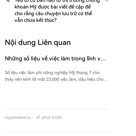
Yếu tố cơ bản nào từ thị trường chứng
khoán Mỹ được bài viết đề cập để
cho rằng câu chuyện lưu trữ có thể
vẫn chưa kết thúc?
Nội dung Liên quan
Những số liệu về việc làm trong lĩnh vực
phi nông nghiệp Mỹ được bình luận bởi
Số liệu việc làm phi nông nghiệp Mỹ tháng 7 cho
người gần gũi nhất với Cục Dự trữ Liên
thấy nền kinh tế mất 23.000 việc làm, dấu hiệu cho
bang!
thấy thị trường lao động chưa ổn định sau bốn tháng
tăng trưởng tích cực, mặc dù tỷ lệ thất nghiệp giảm
nhẹ xuống 4,1%. Phóng viên Wall Street Journal Nick
Timiraos, người có mối quan hệ chặt chẽ với chính
sách của Fed, nhận định việc giải thích báo cáo việc
cryptonews.ru
41 phút trước
làm tháng 7 sẽ là thách thức đối với Cục Dự trữ Liên
bang (Fed). Ông cho rằng dữ liệu mới có thể làm
giảm nhu cầu tăng lãi suất vào tháng tới, nhưng yếu