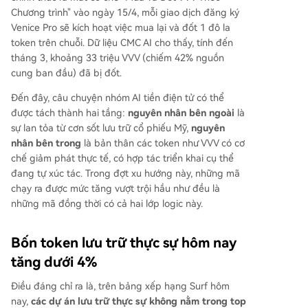
Chương trình" vào ngày 15/4, mỗi giao dịch đăng ký
Venice Pro sẽ kích hoạt việc mua lại và đốt 1 đô la
token trên chuỗi. Dữ liệu CMC AI cho thấy, tính đến
tháng 3, khoảng 33 triệu VVV (chiếm 42% nguồn
cung ban đầu) đã bị đốt.
Đến đây, câu chuyện nhóm AI tiền điện tử có thể
được tách thành hai tầng:
nguyên nhân bên ngoài
là
sự lan tỏa từ cơn sốt lưu trữ cổ phiếu Mỹ,
nguyên
nhân bên trong
là bản thân các token như VVV có cơ
chế giảm phát thực tế, có hợp tác triển khai cụ thể
đang tự xúc tác. Trong đợt xu hướng này, những mã
chạy ra được mức tăng vượt trội hầu như đều là
những mã đồng thời có cả hai lớp logic này.
Bốn token lưu trữ thực sự hôm nay
tăng dưới 4%
Điều đáng chỉ ra là, trên bảng xếp hạng Surf hôm
nay,
các dự án lưu trữ thực sự không nằm trong top