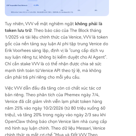
Tuy nhiên, VVV về mặt nghiêm ngặt
không phải là
token lưu trữ
. Theo báo cáo của The Block tháng
1/2025 và tài liệu chính thức của Venice, VVV là token
gốc của nền tảng suy luận AI phi tập trung Venice do
Erik Voorhees sáng lập, định vị là "cung cấp dịch vụ
suy luận riêng tư, không bị kiểm duyệt cho AI Agent".
Chỉ cần stake VVV là có thể nhận được chia sẻ sức
mạnh tính toán từ Venice API theo tỷ lệ, mà không
cần phải trả phí riêng cho mỗi yêu cầu.
Việc VVV dẫn đầu đà tăng còn có chất xúc tác cơ
bản riêng. Theo phân tích của Phemex ngày 7/4,
Venice đã cắt giảm vĩnh viễn lạm phát token hàng
năm 25% vào ngày 10/2/2026 (từ 80 triệu xuống 60
triệu), và tăng 20% trong ngày vào ngày 2/3 sau khi
OpenClaw thông báo chọn Venice làm nhà cung cấp
mô hình suy luận chính. Theo dữ liệu Messari, Venice
chính thức ra mắt cơ chế "Mua và Đốt VVV Theo