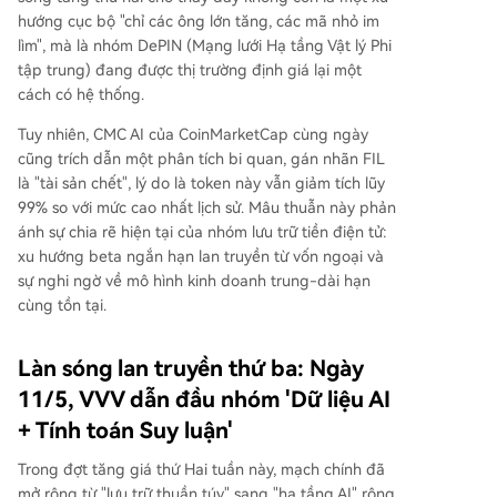
hướng cục bộ "chỉ các ông lớn tăng, các mã nhỏ im
lìm", mà là nhóm DePIN (Mạng lưới Hạ tầng Vật lý Phi
tập trung) đang được thị trường định giá lại một
cách có hệ thống.
Tuy nhiên, CMC AI của CoinMarketCap cùng ngày
cũng trích dẫn một phân tích bi quan, gán nhãn FIL
là "tài sản chết", lý do là token này vẫn giảm tích lũy
99% so với mức cao nhất lịch sử. Mâu thuẫn này phản
ánh sự chia rẽ hiện tại của nhóm lưu trữ tiền điện tử:
xu hướng beta ngắn hạn lan truyền từ vốn ngoại và
sự nghi ngờ về mô hình kinh doanh trung-dài hạn
cùng tồn tại.
Làn sóng lan truyền thứ ba: Ngày
11/5, VVV dẫn đầu nhóm 'Dữ liệu AI
+ Tính toán Suy luận'
Trong đợt tăng giá thứ Hai tuần này, mạch chính đã
mở rộng từ "lưu trữ thuần túy" sang "hạ tầng AI" rộng