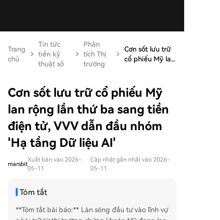
Tin tức
Phân
Trang
Cơn sốt lưu trữ
tiền kỹ
tích Thị
chủ
cổ phiếu Mỹ la...
thuật số
trường
Cơn sốt lưu trữ cổ phiếu Mỹ
lan rộng lần thứ ba sang tiền
điện tử, VVV dẫn đầu nhóm
'Hạ tầng Dữ liệu AI'
Xuất bản vào 2026-
Cập nhật gần nhất vào 2026-
marsbit
05-11
05-11
Tóm tắt
**Tóm tắt bài báo:** Làn sóng đầu tư vào lĩnh vự