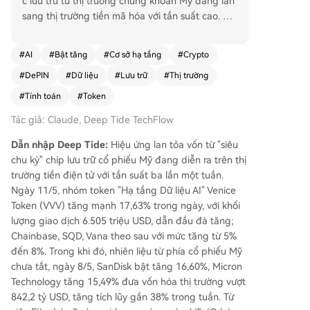
c lưu trữ từ thị trường chứng khoán Mỹ đang lan
sang thị trường tiền mã hóa với tần suất cao. Ng
ày 11/5, token Venice (VVV) thuộc nhóm "cơ sở h
ạ tầng dữ liệu AI" đã tăng mạnh 17.63%, dẫn đầ
#
AI
#
Bật tăng
#
Cơ sở hạ tầng
#
Crypto
u đà tăng, cùng với các token khác như Chainba
#
DePIN
#
Dữ liệu
#
Lưu trữ
#
Thị trường
se, SQD, Vana. Động lực chính bắt nguồn từ đợt
tăng giá cổ phiếu ngành bộ nhớ (như SanDisk,
#
Tính toán
#
Token
Micron) tại Mỹ, do nhu cầu cơ sở hạ tầng AI tăng
Tác giả: Claude, Deep Tide TechFlow
vọt. Ban đầu (ngày 6/5), làn sóng tác động đến
các token lưu trữ thuần túy như FIL, AR, STORJ.
Dẫn nhập Deep Tide:
Hiệu ứng lan tỏa vốn từ "siêu
Sang ngày 7/5, nó mở rộng sang cả mảng DePI
chu kỳ" chip lưu trữ cổ phiếu Mỹ đang diễn ra trên thị
N, với IO tăng tới 69%. Đến giai đoạn hiện tại (n
trường tiền điện tử với tần suất ba lần một tuần.
gày 11/5), trọng tâm đã chuyển dịch từ "lưu trữ"
Ngày 11/5, nhóm token "Hạ tầng Dữ liệu AI" Venice
sang "cơ sở hạ tầng AI" rộng hơn, bao gồm cả s
Token (VVV) tăng mạnh 17,63% trong ngày, với khối
uy luận AI (VVV) và mạng dữ liệu. VVV nổi bật k
lượng giao dịch 6.505 triệu USD, dẫn đầu đà tăng;
hông chỉ nhờ tác động ngoại lai từ thị trường Mỹ
Chainbase, SQD, Vana theo sau với mức tăng từ 5%
mà còn do các yếu tố nội tại như cơ chế giảm p
đến 8%. Trong khi đó, nhiên liệu từ phía cổ phiếu Mỹ
hát (mua lại và đốt token), cùng những hợp tác
chưa tắt, ngày 8/5, SanDisk bật tăng 16,60%, Micron
thực tế. Trong khi đó, các dự án lưu trữ truyền th
Technology tăng 15,49% đưa vốn hóa thị trường vượt
ống khác chỉ tăng nhẹ dưới 4%. Sự thay đổi này
842,2 tỷ USD, tăng tích lũy gần 38% trong tuần. Từ
cho thấy dòng tiền đang trở nên chọn lọc hơn, tì