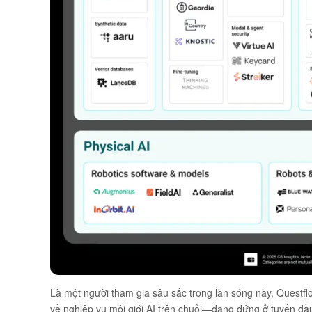
Là một người tham gia sâu sắc trong làn sóng này,
Questfl
về nghiệp vụ môi giới AI trên chuỗi—đang đứng ở tuyến đầu