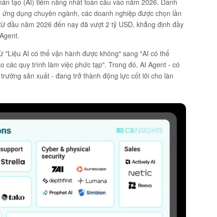
 nhân tạo (AI) tiềm năng nhất toàn cầu vào năm 2026. Danh
đến ứng dụng chuyên ngành, các doanh nghiệp được chọn lần
 từ đầu năm 2026 đến nay đã vượt 2 tỷ USD, khẳng định đầy
 Agent.
từ "Liệu AI có thể vận hành được không" sang "AI có thể
 các quy trình làm việc phức tạp". Trong đó, AI Agent - có
rường sản xuất - đang trở thành động lực cốt lõi cho làn