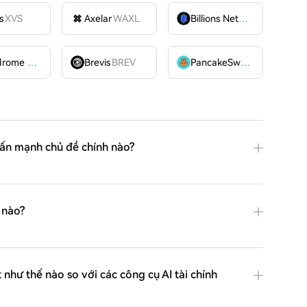
s
XVS
Axelar
WAXL
Billions Network
BILL
Velodrome Finance
VELODROME
Brevis
BREV
PancakeSwap
CAKE
hấn mạnh chủ đề chính nào?
 nào?
như thế nào so với các công cụ AI tài chính