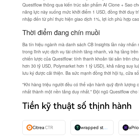
Questflow thông qua kiến trúc sản phẩm AI Clone + Sao ch
năng lực này xuống mức khởi điểm 1 USD, đồng thời duy trì 
nhập đến từ phí thực hiện giao dịch 1%, lợi ích phù hợp ca
Thời điểm đang chín muồi
Ba tín hiệu ngành mà danh sách CB Insights lần này nhấn 
trong lĩnh vực dịch vụ tài chính tăng nhanh, và hạ tầng trê
chiến lược của Questflow: tính thanh khoản tài sản trên chu
hơn 30 tỷ USD, Polymarket hơn 1 tỷ USD), khả năng suy lu
lưu ký được cải thiện. Ba sức mạnh đồng thời hội tụ, cửa s
"Khi hàng triệu người đều có thể vận hành quỹ định lượng c
nhất thành một nền tảng duy nhất." Đội ngũ Questflow cho 
Tiền kỹ thuật số thịnh hành
Citrea
CTR
wrapped stUSDT
WSTUSDT
aPrio