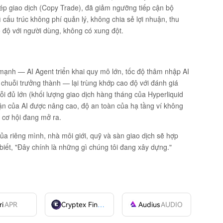
ép giao dịch (Copy Trade), đã giảm ngưỡng tiếp cận bộ
cấu trúc không phí quản lý, không chia sẻ lợi nhuận, thu
o độ với người dùng, không có xung đột.
mạnh — AI Agent triển khai quy mô lớn, tốc độ thâm nhập AI
n chuỗi trưởng thành — lại trùng khớp cao độ với đánh giá
ỗi đủ lớn (khối lượng giao dịch hàng tháng của Hyperliquid
ận của AI được nâng cao, độ an toàn của hạ tầng ví không
ổ cơ hội đang mở ra.
ủa riêng mình, nhà môi giới, quỹ và sàn giao dịch sẽ hợp
biết, "Đây chính là những gì chúng tôi đang xây dựng."
ri
APR
Cryptex Finance
CTX
Audius
AUDIO