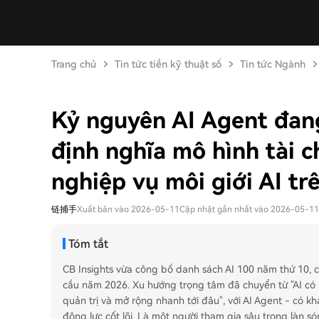
Trang chủ
Tin tức tiền kỹ thuật số
Tin tức Ngành
Kỷ nguyên AI Agent đan
định nghĩa mô hình tài 
nghiệp vụ môi giới AI tr
链捕手
Xuất bản vào 2026-05-11
Cập nhật gần nhất vào 2026-05-11
Tóm tắt
CB Insights vừa công bố danh sách AI 100 năm thứ 10, c
cầu năm 2026. Xu hướng trọng tâm đã chuyển từ "AI có h
quản trị và mở rộng nhanh tới đâu", với AI Agent - có kh
động lực cốt lõi. Là một người tham gia sâu trong làn s