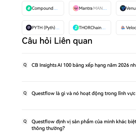
Compound
COMP
Mantra
MANTRA
Venu
PYTH (Pyth)
PYTH
THORChain
RUNE
Câu hỏi Liên quan
CB Insights AI 100 bảng xếp hạng năm 2026 n
Q
Questflow là gì và nó hoạt động trong lĩnh vực
Q
Questflow định vị sản phẩm của mình khác biệt 
Q
thông thường?