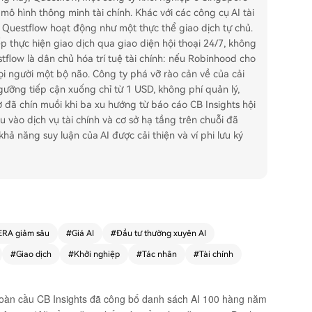
 mô hình thông minh tài chính. Khác với các công cụ AI tài
a Questflow hoạt động như một thực thể giao dịch tự chủ.
ếp thực hiện giao dịch qua giao diện hội thoại 24/7, không
tflow là dân chủ hóa trí tuệ tài chính: nếu Robinhood cho
ọi người một bộ não. Công ty phá vỡ rào cản về của cải
ưỡng tiếp cận xuống chỉ từ 1 USD, không phí quản lý,
cơ đã chín muồi khi ba xu hướng từ báo cáo CB Insights hội
u vào dịch vụ tài chính và cơ sở hạ tầng trên chuỗi đã
khả năng suy luận của AI được cải thiện và ví phi lưu ký
ERA giảm sâu
#
Giá AI
#
Đầu tư thường xuyên AI
#
Giao dịch
#
Khởi nghiệp
#
Tác nhân
#
Tài chính
toàn cầu CB Insights đã công bố danh sách AI 100 hàng năm