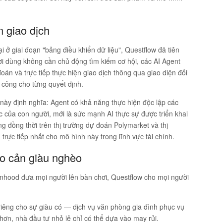
n giao dịch
i ở giai đoạn "bảng điều khiển dữ liệu", Questflow đã tiên
ời dùng không cần chủ động tìm kiếm cơ hội, các AI Agent
oán và trực tiếp thực hiện giao dịch thông qua giao diện đối
ủ công cho từng quyết định.
này định nghĩa: Agent có khả năng thực hiện độc lập các
 của con người, mới là sức mạnh AI thực sự được triển khai
g đồng thời trên thị trường dự đoán Polymarket và thị
trực tiếp nhất cho mô hình này trong lĩnh vực tài chính.
rào cản giàu nghèo
nhood đưa mọi người lên bàn chơi, Questflow cho mọi người
 riêng cho sự giàu có — dịch vụ văn phòng gia đình phục vụ
ơn, nhà đầu tư nhỏ lẻ chỉ có thể dựa vào may rủi.