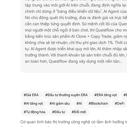
tập trung vào môi giới AI trên chuỗi, đang định nghĩa lại
chính chỉ dừng ở "bảng điều khiển dữ liệu", AI Agent củ
Nó chủ động quét thị trường, đưa ra đánh giá và trực ti
cần can thiệp từng quyết định. Sứ mệnh cốt lõi của Ques
mọi người một chỗ ngồi ở bàn chơi, thì Questflow cho m
bằng kiến trúc sản phẩm AI Clone + Copy Trade, giảm ng
không chia sẻ lợi nhuận, chỉ thu phí giao dịch 1%. Thời 
tụ: AI Agent được triển khai quy mô lớn, AI thâm nhập sâ
trưởng thành. Với thanh khoản tài sản trên chuỗi đủ lớn, 
an toàn hơn, Questflow đang xây dựng một nền tản
...
#
Giá ERA
#
Đầu tư thường xuyên ERA
#
ERA tăng vọt
#
#
AI tăng vọt
#
AI giảm sâu
#
AI
#
Blockchain
#
DeFi
#
Tự động hóa
#
Đầu tư
#
Đổi mới
Cơ quan tình báo thị trường công nghệ có tầm ảnh hưởng 