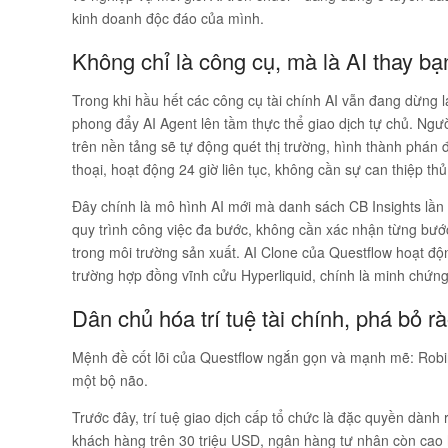
kinh doanh độc đáo của mình.
Không chỉ là công cụ, mà là AI thay bạ
Trong khi hầu hết các công cụ tài chính AI vẫn đang dừng lạ
phong đẩy AI Agent lên tầm thực thể giao dịch tự chủ. Ngư
trên nền tảng sẽ tự động quét thị trường, hình thành phán đ
thoại, hoạt động 24 giờ liên tục, không cần sự can thiệp th
Đây chính là mô hình AI mới mà danh sách CB Insights lần 
quy trình công việc đa bước, không cần xác nhận từng bước
trong môi trường sản xuất. AI Clone của Questflow hoạt độn
trường hợp đồng vĩnh cửu Hyperliquid, chính là minh chứng 
Dân chủ hóa trí tuệ tài chính, phá bỏ 
Mệnh đề cốt lõi của Questflow ngắn gọn và mạnh mẽ:
Robi
một bộ não.
Trước đây, trí tuệ giao dịch cấp tổ chức là đặc quyền dành
khách hàng trên 30 triệu USD, ngân hàng tư nhân còn cao h