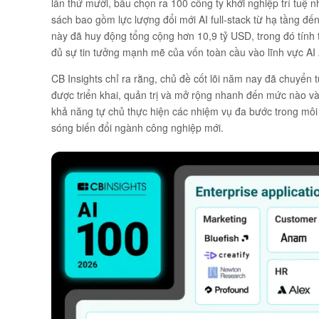
lần thứ mười, bầu chọn ra 100 công ty khởi nghiệp trí tuệ
sách bao gồm lực lượng đổi mới AI full-stack từ hạ tầng 
này đã huy động tổng cộng hơn 10,9 tỷ USD, trong đó tính
đủ sự tin tưởng mạnh mẽ của vốn toàn cầu vào lĩnh vực AI
CB Insights chỉ ra rằng, chủ đề cốt lõi năm nay đã chuyển 
được triển khai, quản trị và mở rộng nhanh đến mức nào vào
khả năng tự chủ thực hiện các nhiệm vụ đa bước trong môi t
sóng biến đổi ngành công nghiệp mới.