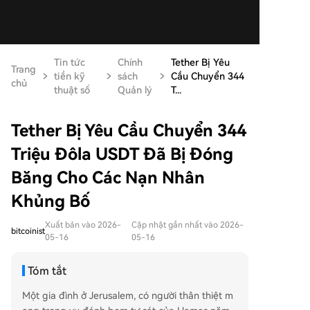
Tin tức
Chính
Tether Bị Yêu
Trang
tiền kỹ
sách
Cầu Chuyển 344
chủ
thuật số
Quản lý
T...
Tether Bị Yêu Cầu Chuyển 344
Triệu Đôla USDT Đã Bị Đóng
Băng Cho Các Nạn Nhân
Khủng Bố
Xuất bản vào 2026-
Cập nhật gần nhất vào 2026-
bitcoinist
05-16
05-16
Tóm tắt
Một gia đình ở Jerusalem, có người thân thiệt m