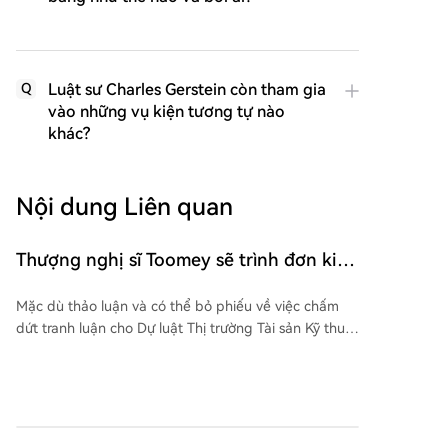
Luật sư Charles Gerstein còn tham gia
Q
vào những vụ kiện tương tự nào
khác?
Nội dung Liên quan
Thượng nghị sĩ Toomey sẽ trình đơn kiến
nghị về việc tổ chức bỏ phiếu thông qua
Mặc dù thảo luận và có thể bỏ phiếu về việc chấm
dự luật CLARITY Act vào tháng Chín
dứt tranh luận cho Dự luật Thị trường Tài sản Kỹ thuật
số (Đạo luật CLARITY) bị hoãn do kỳ nghỉ của
Thượng viện, lãnh đạo đa số Cộng hòa John Thune
dự định đệ trình một kiến nghị để thúc đẩy cuộc bỏ
phiếu này trước kỳ nghỉ tháng Tám, nhằm chuẩn bị
cho một cuộc bỏ phiếu vào tháng Chín. Động thái