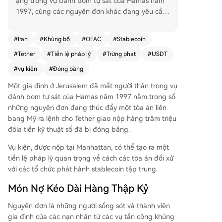
ạng trong vụ đánh bom tự sát của Hamas năm
1997, cùng các nguyên đơn khác đang yêu cầu
tòa án liên bang Mỹ buộc Tether chuyển giao hà
ng trăm triệu đô la tiền điện tử bị đóng băng. V
#
Iran
#
Khủng bố
#
OFAC
#
Stablecoin
ụ kiện được nộp tại Manhattan có thể tạo ra tiền
#
Tether
#
Tiền lệ pháp lý
#
Trừng phạt
#
USDT
lệ pháp lý quan trọng về cách xử lý các tổ chức
phát hành stablecoin tập trung. Các nguyên đơ
#
vụ kiện
#
Đóng băng
n là nạn nhân và gia đình của các vụ tấn công k
Một gia đình ở Jerusalem đã mất người thân trong vụ
hủng bố có liên quan đến Iran. Họ đã có phán q
đánh bom tự sát của Hamas năm 1997 nằm trong số
uyết của tòa án chống lại Iran từ nhiều năm trướ
những nguyên đơn đang thúc đẩy một tòa án liên
c nhưng chưa được bồi thường. Giờ đây, họ nhắ
bang Mỹ ra lệnh cho Tether giao nộp hàng trăm triệu
m đến số tiền điện tử bị đóng băng để thu hồi k
đôla tiền kỹ thuật số đã bị đóng băng.
hoản nợ. Luật sư Charles Gerstein cho rằng, khá
c với Bitcoin hay Ethereum, USDT do một công t
Vụ kiện, được nộp tại Manhattan, có thể tạo ra một
y tập trung kiểm soát, có thể đóng băng ví và c
tiền lệ pháp lý quan trọng về cách các tòa án đối xử
huyển tiền khi có lệnh. Vì Bộ Tài chính Mỹ (OFA
với các tổ chức phát hành stablecoin tập trung.
C) đã xác định hai địa chỉ ví trên mạng Tron chứ
a khoảng 344 triệu USDT này có liên quan đến L
Món Nợ Kéo Dài Hàng Thập Kỷ
ực lượng Vệ binh Cách mạng Hồi giáo Iran (IRG
Nguyên đơn là những người sống sót và thành viên
C) và đã đóng băng chúng, nên Tether có thể bị
gia đình của các nạn nhân từ các vụ tấn công khủng
buộc phải chuyển số tiền tương đương cho bên