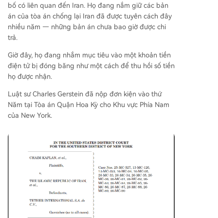
bố có liên quan đến Iran. Họ đang nắm giữ các bản
nguyên đơn. Vụ kiện này là một phần trong chiế
án của tòa án chống lại Iran đã được tuyên cách đây
n dịch pháp lý rộng hơn nhằm thử nghiệm việc li
nhiều năm — những bản án chưa bao giờ được chi
ệu tòa án có thể buộc các nền tảng tiền điện tử
trả.
có kiểm soát tập trung phải xử lý tài sản bị đóng
băng trong các ví bị trừng phạt hay không.
Giờ đây, họ đang nhắm mục tiêu vào một khoản tiền
điện tử bị đóng băng như một cách để thu hồi số tiền
họ được nhận.
Luật sư Charles Gerstein đã nộp đơn kiện vào thứ
Năm tại Tòa án Quận Hoa Kỳ cho Khu vực Phía Nam
của New York.