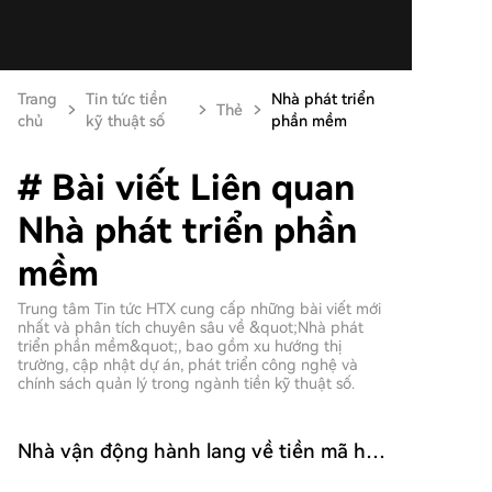
Trang
Tin tức tiền
Nhà phát triển
Thẻ
chủ
kỹ thuật số
phần mềm
# Bài viết Liên quan
Nhà phát triển phần
mềm
Trung tâm Tin tức HTX cung cấp những bài viết mới
nhất và phân tích chuyên sâu về &quot;Nhà phát
triển phần mềm&quot;, bao gồm xu hướng thị
trường, cập nhật dự án, phát triển công nghệ và
chính sách quản lý trong ngành tiền kỹ thuật số.
Nhà vận động hành lang về tiền mã hóa
của SEC nói Mã nguồn Blockchain được