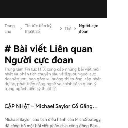
Trang
Tin tức tiền kỹ
Người cực
Thẻ
chủ
thuật số
đoan
# Bài viết Liên quan
Người cực đoan
Trung tâm Tin tức HTX cung cấp những bài viết mới
nhất và phân tích chuyên sâu về &quot;Người cực
đoan&quot;, bao gồm xu hướng thị trường, cập nhật
dự án, phát triển công nghệ và chính sách quản lý
trong ngành tiền kỹ thuật số.
CẬP NHẬT – Michael Saylor Cố Gắng
Giảm Nhiệt Cho Cuộc Xung Đột Nội Bộ
Michael Saylor, chủ tịch điều hành của MicroStrategy,
Trong Bitcoin — Nhưng Ông ấy Có
đã công bố một bài viết phân chia cộng đồng Bitcoin