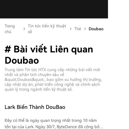
Trang
Tin tức tiền kỹ thuật
Thẻ
Doubao
chủ
số
# Bài viết Liên quan
Doubao
Trung tâm Tin tức HTX cung cấp những bài viết mới
nhất và phân tích chuyên sâu về
&quot;Doubao&quot;, bao gồm xu hướng thị trường,
cập nhật dự án, phát triển công nghệ và chính sách
quản lý trong ngành tiền kỹ thuật số.
Lark Biến Thành DouBao
Đây có thể là ngày quan trọng nhất trong 10 năm
tồn tại của Lark. Ngày 30/7, ByteDance đã công bố