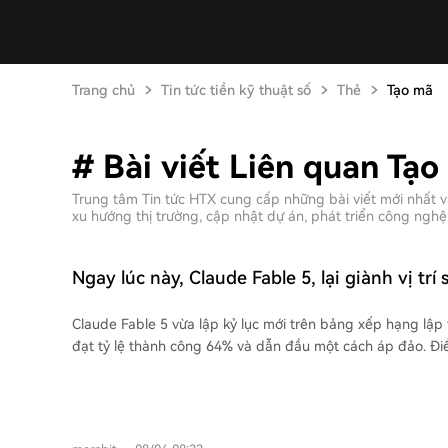
Trang chủ
Tin tức tiền kỹ thuật số
Thẻ
Tạo mã
# Bài viết Liên quan Tạo
Trung tâm Tin tức HTX cung cấp những bài viết mới nhất 
xu hướng thị trường, cập nhật dự án, phát triển công nghệ 
Ngay lúc này, Claude Fable 5, lại giành vị trí 
Claude Fable 5 vừa lập kỷ lục mới trên bảng xếp hạng lập 
đạt tỷ lệ thành công 64% và dẫn đầu một cách áp đảo. Đ
lần mô hình xếp sau là GPT-5.6 Sol. Đáng chú ý, hiệu suất của Fable 5 hầu như
không suy giảm khi chuyển từ ngôn ngữ phổ biến như Go s
liệu như Ada (từ 64% xuống 61%), cho thấy khả năng hiểu l
từ đầu hơn là chỉ dựa vào ghi nhớ cú pháp. Bài kiểm tra MirrorCode yêu cầu mô