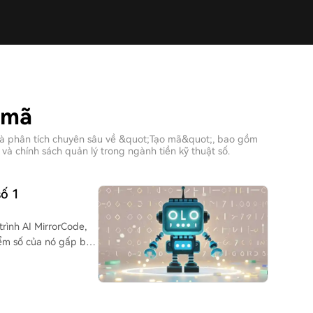
 mã
và phân tích chuyên sâu về &quot;Tạo mã&quot;, bao gồm
và chính sách quản lý trong ngành tiền kỹ thuật số.
số 1
trình AI MirrorCode,
iểm số của nó gấp ba
ang ngôn ngữ ít tài
ogic và tái tạo dự án