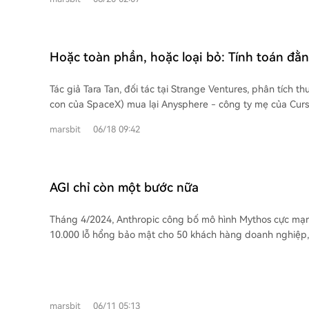
trách "làm như thế nào". Điều này cho thấy AI đang tiếp q
tác vụ dài hạn, thay vì chỉ dựa vào dữ liệu sửa lỗi thông thường. DeN
thi như viết mã, sửa lỗi và chạy lệnh, nhưng việc xác định 
đánh dấu một bước tiến quan trọng, cung cấp môi trường
kết quả vẫn phụ thuộc vào con người. Đáng chú ý, hiệu quả sử dụng Claude
để phát triển các Code Agent thực sự có khả năng hiểu yê
Code không chỉ phụ thuộc vào việc người dùng có phải là l
kiến trúc và tạo ra toàn bộ kho phần mềm có thể thực thi.
Hoặc toàn phần, hoặc loại bỏ: Tính toán đằn
không. Trong các nhiệm vụ tạo mã, tỷ lệ thành công của n
thâu tóm Cursor với giá 600 tỷ USD
ngành nghề phi kỹ thuật như luật, tài chính, quản lý và n
Tác giả Tara Tan, đối tác tại Strange Ventures, phân tích t
với kỹ sư phần mềm. Yếu tố then chốt ảnh hưởng đến kết 
con của SpaceX) mua lại Anysphere - công ty mẹ của Curso
thực sự hiểu vấn đề họ cần giải quyết hay không. Điều này có nghĩa là AI làm
bằng cổ phiếu. Bài viết cho rằng động cơ thực sự không ph
giảm rào cản thực thi, chứ không phải rào cản phán đoán. 
marsbit
06/18 09:42
giảm của Cursor) mà là quyền truy cập vào nguồn dữ liệu 
những người am hiểu nghiệp vụ, nắm rõ ngữ cảnh, có khả 
cao: hành vi viết code hàng ngày của 7 triệu nhà phát triển.
rõ ràng và đánh giá kết quả có thể sẽ sử dụng AI hiệu qu
hiệu mạnh nhất để cải thiện mô hình AI, giúp xAI bổ sung
chỉ giỏi viết mã. AI không tự động thay thế kiến thức chuy
họ. Bài viết nêu bật ví dụ về Anthropic, với doanh thu tăng khoảng 540 lần trong
AGI chỉ còn một bước nữa
còn làm gia tăng giá trị của kiến thức đó.
28个月, được thúc đẩy mạnh mẽ bởi Claude Code - sản ph
nhanh nhất của công ty. Điều này củng cố luận điểm chính
Tháng 4/2024, Anthropic công bố mô hình Mythos cực mạn
khổng lồ AI, các công ty phải theo đuổi chiến lược "toàn phầ
10.000 lỗ hổng bảo mật cho 50 khách hàng doanh nghiệp
hợp chặt chẽ ba tầng: năng lực tính toán (như Colossus của
lo ngại bị lạm dụng, nó đã không được công khai. Đến tối 
(như Grok), và ứng dụng người dùng cuối (như X hay Cursor). Chiến lược 
thức ra mắt Fable 5 - phiên bản đã được "cắt giảm chức n
phần tạo ra vòng lặp tích cực: sản phẩm tốt hơn thu hút n
bộ phân loại an toàn, trong khi Mythos 5 gốc chỉ dành ch
tạo ra nhiều dữ liệu độc quyền hơn để cải thiện mô hình và 
được kiểm duyệt khắt khe. Fable 5 thể hiện sức mạnh đáng kinh ngạc. Trên
ra trải nghiệm người dùng tốt hơn. Điều này giúp cải thiện
marsbit
06/11 05:13