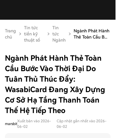
Tin tức
Tin
Trang
Ngành Phát Hành
tiền kỹ
tức
chủ
Thẻ Toàn Cầu B...
thuật số
Ngành
Ngành Phát Hành Thẻ Toàn
Cầu Bước Vào Thời Đại Do
Tuân Thủ Thúc Đẩy:
WasabiCard Đang Xây Dựng
Cơ Sở Hạ Tầng Thanh Toán
Thế Hệ Tiếp Theo
Xuất bản vào 2026-
Cập nhật gần nhất vào 2026-
marsbit
06-02
06-02