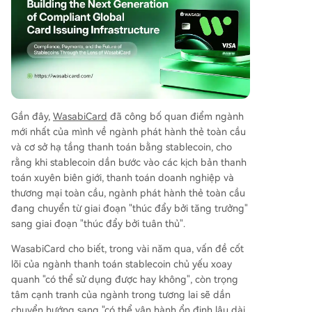
ểm soát rủi ro chưa đầy đủ. Ngành đang dần ch
uyển hướng từ mô hình tăng trưởng dựa vào “hi
ệu quả xám” sang con đường phát triển coi trọn
g tuân thủ, quản trị rủi ro và vận hành lâu dài. Đ
ể đáp ứng xu hướng này, WasabiCard tiết lộ chi
ến lược tập trung vào việc thiết lập hệ thống vậ
n hành địa phương thông qua đối tác có giấy p
Gần đây,
WasabiCard
đã công bố quan điểm ngành
hép, xây dựng hệ thống KYC và AML chặt chẽ, p
mới nhất của mình về ngành phát hành thẻ toàn cầu
hân biệt rõ ràng các kịch bản sử dụng BIN thươ
và cơ sở hạ tầng thanh toán bằng stablecoin, cho
ng mại và tiêu dùng, cũng như hoàn thiện năng
rằng khi stablecoin dần bước vào các kịch bản thanh
lực cơ sở hạ tầng phát hành thẻ, thanh toán và c
toán xuyên biên giới, thanh toán doanh nghiệp và
huyển vốn xuyên biên giới. Mục tiêu là xây dựng
thương mại toàn cầu, ngành phát hành thẻ toàn cầu
một cơ sở hạ tầng thanh toán ổn định, có khả nă
đang chuyển từ giai đoạn "thúc đẩy bởi tăng trưởng"
ng mở rộng,
...
sang giai đoạn "thúc đẩy bởi tuân thủ".
WasabiCard cho biết, trong vài năm qua, vấn đề cốt
lõi của ngành thanh toán stablecoin chủ yếu xoay
quanh "có thể sử dụng được hay không", còn trọng
tâm cạnh tranh của ngành trong tương lai sẽ dần
chuyển hướng sang "có thể vận hành ổn định lâu dài