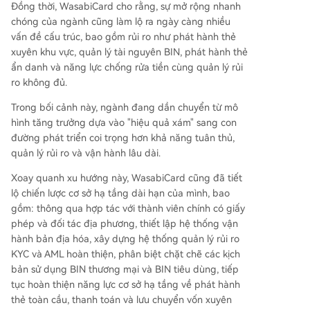
Đồng thời, WasabiCard cho rằng, sự mở rộng nhanh
chóng của ngành cũng làm lộ ra ngày càng nhiều
vấn đề cấu trúc, bao gồm rủi ro như phát hành thẻ
xuyên khu vực, quản lý tài nguyên BIN, phát hành thẻ
ẩn danh và năng lực chống rửa tiền cùng quản lý rủi
ro không đủ.
Trong bối cảnh này, ngành đang dần chuyển từ mô
hình tăng trưởng dựa vào "hiệu quả xám" sang con
đường phát triển coi trọng hơn khả năng tuân thủ,
quản lý rủi ro và vận hành lâu dài.
Xoay quanh xu hướng này, WasabiCard cũng đã tiết
lộ chiến lược cơ sở hạ tầng dài hạn của mình, bao
gồm: thông qua hợp tác với thành viên chính có giấy
phép và đối tác địa phương, thiết lập hệ thống vận
hành bản địa hóa, xây dựng hệ thống quản lý rủi ro
KYC và AML hoàn thiện, phân biệt chặt chẽ các kịch
bản sử dụng BIN thương mại và BIN tiêu dùng, tiếp
tục hoàn thiện năng lực cơ sở hạ tầng về phát hành
thẻ toàn cầu, thanh toán và lưu chuyển vốn xuyên