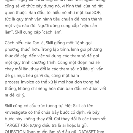
cũng sẽ vô thức xây dựng nó, vì hình thái của nó rất
quen thuộc. Ban đầu, tôi hiểu nó như một loại SOP,
tức là quy trình vận hành tiêu chuẩn để hoàn thành
một việc nào đó. Người dùng cung cấp "việc cần
làm", Skill cung cấp "cách làm".
Cách hiểu của Tan là, Skill giống một "lệnh gọi
phương thức" hơn. Trong lập trình, lệnh gọi phương
thức đề cập đến việc sử dụng các tham số để gọi
một quy trình chương trình. Cùng một đoạn mã sẽ
chạy mỗi lần, thay đổi là các tham số: dữ liệu gì, vấn
đề gì, mục tiêu gì. Ví dụ, cùng một hàm
process_invoice có thể xử lý mọi hóa đơn trong hệ
thống, không chỉ riêng hóa đơn ban đầu nó được viết
ra để xử lý.
Skill cũng có cấu trúc tương tự. Một Skill có tên
/investigate có thể chứa bảy bước cố định, và bảy
bước này không thay đổi. Cái thay đổi là các tham số:
TARGET (đối tượng điều tra là ai hoặc là gì),
QUESTION (bạn muốn làm rõ điều gì), DATASET (tìm