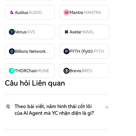
Audius
AUDIO
Mantra
MANTRA
Venus
XVS
Axelar
WAXL
Billions Network
BILL
PYTH (Pyth)
PYTH
THORChain
RUNE
Brevis
BREV
Câu hỏi Liên quan
Theo bài viết, năm hình thái cốt lõi
Q
của AI Agent mà YC nhận diện là gì?