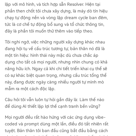
lập với mô hình, và tích hợp sẵn Resolver. Hiện tại
phần then chốt tôi chưa xây dựng, là máy dò tín hiệu
chạy tự động nền và vòng lặp dream cycle ban đêm,
tức là cơ chế tự động bổ sung và tổ chức thông tin,
đây là phần tôi muốn thử thêm vào tiếp theo.
Tôi nghi ngờ, việc những người xây dựng khác nhau
đang hội tụ về cấu trúc tương tự, bản thân nó đã là
một tín hiệu: hình thái này mặc dù chưa chắc áp
dụng cho tất cả mọi người, nhưng nhìn chung có khả
năng hữu ích. Ngay cả khi chi tiết triển khai cụ thể sẽ
có sự khác biệt quan trọng, nhưng cấu trúc tổng thể
này, đang được ngày càng nhiều người tự mình mò
mẫm ra một cách độc lập.
Câu hỏi tôi vẫn luôn tự hỏi gần đây là: Làm thế nào
để dùng AI thiết lập lợi thế cạnh tranh bền vững?
Mọi người đều rất hào hứng với các ứng dụng vibe-
coded và prompt dùng một lần, điều đó tất nhiên rất
tuyệt. Bản thân tôi ban đầu cũng bắt đầu bằng cách