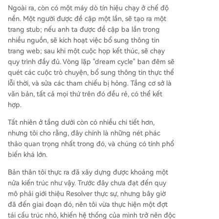
Ngoài ra, còn có một máy dò tín hiệu chạy ở chế độ
nền. Một người được đề cập một lần, sẽ tạo ra một
trang stub; nếu anh ta được đề cập ba lần trong
nhiều nguồn, sẽ kích hoạt việc bổ sung thông tin
trang web; sau khi một cuộc họp kết thúc, sẽ chạy
quy trình đầy đủ. Vòng lặp "dream cycle" ban đêm sẽ
quét các cuộc trò chuyện, bổ sung thông tin thực thể
lỗi thời, và sửa các tham chiếu bị hỏng. Tầng cơ sở là
văn bản, tất cả mọi thứ trên đó đều rẻ, có thể kết
hợp.
Tất nhiên ở tầng dưới còn có nhiều chi tiết hơn,
nhưng tôi cho rằng, đây chính là những nét phác
thảo quan trọng nhất trong đó, và chúng có tính phổ
biến khá lớn.
Bản thân tôi thực ra đã xây dựng được khoảng một
nửa kiến trúc như vậy. Trước đây chưa đạt đến quy
mô phải giới thiệu Resolver thực sự, nhưng bây giờ
đã đến giai đoạn đó, nên tôi vừa thực hiện một đợt
tái cấu trúc nhỏ, khiến hệ thống của mình trở nên độc