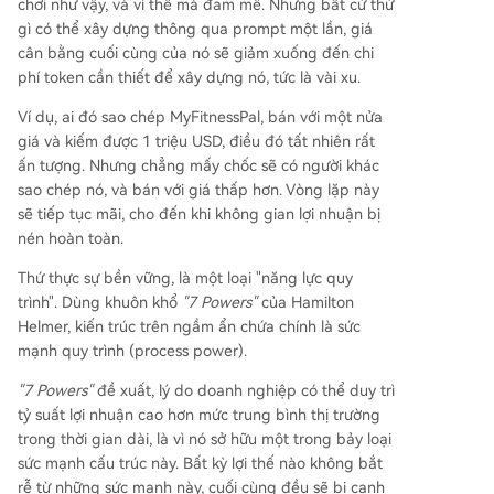
chơi như vậy, và vì thế mà đam mê. Nhưng bất cứ thứ
gì có thể xây dựng thông qua prompt một lần, giá
cân bằng cuối cùng của nó sẽ giảm xuống đến chi
phí token cần thiết để xây dựng nó, tức là vài xu.
Ví dụ, ai đó sao chép MyFitnessPal, bán với một nửa
giá và kiếm được 1 triệu USD, điều đó tất nhiên rất
ấn tượng. Nhưng chẳng mấy chốc sẽ có người khác
sao chép nó, và bán với giá thấp hơn. Vòng lặp này
sẽ tiếp tục mãi, cho đến khi không gian lợi nhuận bị
nén hoàn toàn.
Thứ thực sự bền vững, là một loại "năng lực quy
trình". Dùng khuôn khổ
"7 Powers"
của Hamilton
Helmer, kiến trúc trên ngầm ẩn chứa chính là sức
mạnh quy trình (process power).
"7 Powers"
đề xuất, lý do doanh nghiệp có thể duy trì
tỷ suất lợi nhuận cao hơn mức trung bình thị trường
trong thời gian dài, là vì nó sở hữu một trong bảy loại
sức mạnh cấu trúc này. Bất kỳ lợi thế nào không bắt
rễ từ những sức mạnh này, cuối cùng đều sẽ bị cạnh