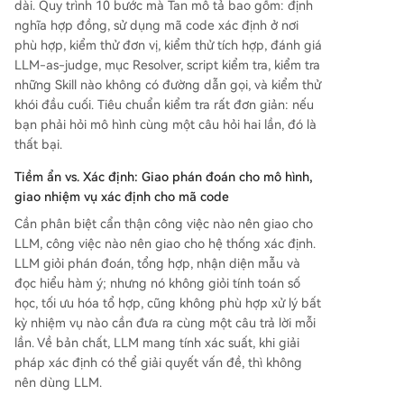
dài. Quy trình 10 bước mà Tan mô tả bao gồm: định
nghĩa hợp đồng, sử dụng mã code xác định ở nơi
phù hợp, kiểm thử đơn vị, kiểm thử tích hợp, đánh giá
LLM-as-judge, mục Resolver, script kiểm tra, kiểm tra
những Skill nào không có đường dẫn gọi, và kiểm thử
khói đầu cuối. Tiêu chuẩn kiểm tra rất đơn giản: nếu
bạn phải hỏi mô hình cùng một câu hỏi hai lần, đó là
thất bại.
Tiềm ẩn vs. Xác định: Giao phán đoán cho mô hình,
giao nhiệm vụ xác định cho mã code
Cần phân biệt cẩn thận công việc nào nên giao cho
LLM, công việc nào nên giao cho hệ thống xác định.
LLM giỏi phán đoán, tổng hợp, nhận diện mẫu và
đọc hiểu hàm ý; nhưng nó không giỏi tính toán số
học, tối ưu hóa tổ hợp, cũng không phù hợp xử lý bất
kỳ nhiệm vụ nào cần đưa ra cùng một câu trả lời mỗi
lần. Về bản chất, LLM mang tính xác suất, khi giải
pháp xác định có thể giải quyết vấn đề, thì không
nên dùng LLM.