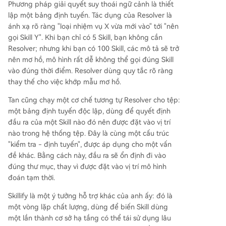
Phương pháp giải quyết suy thoái ngữ cảnh là thiết
lập một bảng định tuyến. Tác dụng của Resolver là
ánh xạ rõ ràng "loại nhiệm vụ X vừa mới vào" tới "nên
gọi Skill Y". Khi bạn chỉ có 5 Skill, bạn không cần
Resolver; nhưng khi bạn có 100 Skill, các mô tả sẽ trở
nên mơ hồ, mô hình rất dễ không thể gọi đúng Skill
vào đúng thời điểm. Resolver dùng quy tắc rõ ràng
thay thế cho việc khớp mẫu mơ hồ.
Tan cũng chạy một cơ chế tương tự Resolver cho tệp:
một bảng định tuyến độc lập, dùng để quyết định
đầu ra của một Skill nào đó nên được đặt vào vị trí
nào trong hệ thống tệp. Đây là cùng một cấu trúc
"kiểm tra - định tuyến", được áp dụng cho một vấn
đề khác. Bằng cách này, đầu ra sẽ ổn định đi vào
đúng thư mục, thay vì được đặt vào vị trí mô hình
đoán tạm thời.
Skillify là một ý tưởng hỗ trợ khác của anh ấy: đó là
một vòng lặp chất lượng, dùng để biến Skill dùng
một lần thành cơ sở hạ tầng có thể tái sử dụng lâu