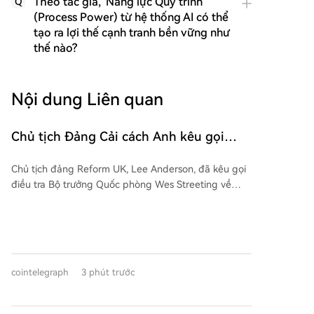
Theo tác giả, 'Năng lực Quy trình'
Q
(Process Power) từ hệ thống AI có thể
tạo ra lợi thế cạnh tranh bền vững như
thế nào?
Nội dung Liên quan
Chủ tịch Đảng Cải cách Anh kêu gọi
điều tra khoản quyên góp liên quan đến
Chủ tịch đảng Reform UK, Lee Anderson, đã kêu gọi
SBF: Báo cáo
điều tra Bộ trưởng Quốc phòng Wes Streeting về
khoản quyên góp 50.000 USD được cho là có liên
quan đến cựu CEO FTX Sam Bankman-Fried (SBF).
Theo báo cáo, số tiền này đến từ tổ chức Labour for
the Long Term, người sáng lập tổ chức này trước đó
nhận 675.000 USD từ SBF. Streeting khẳng định chưa
cointelegraph
3 phút trước
từng tiếp xúc với SBF và tổ chức trên tuyên bố khoản
tài trợ cho ông không đến từ SBF hay FTX. Sự việc
xảy ra khi lãnh đạo Reform UK, Nigel Farage, cũng