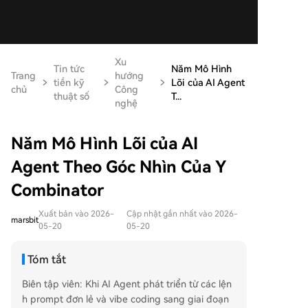
Xu
Tin tức
Năm Mô Hình
Trang
hướng
tiền kỹ
Lõi của AI Agent
chủ
Công
thuật số
T...
nghệ
Năm Mô Hình Lõi của AI
Agent Theo Góc Nhìn Của Y
Combinator
Xuất bản vào 2026-
Cập nhật gần nhất vào 2026-
marsbit
05-20
05-20
Tóm tắt
Biên tập viên: Khi AI Agent phát triển từ các lện
h prompt đơn lẻ và vibe coding sang giai đoạn