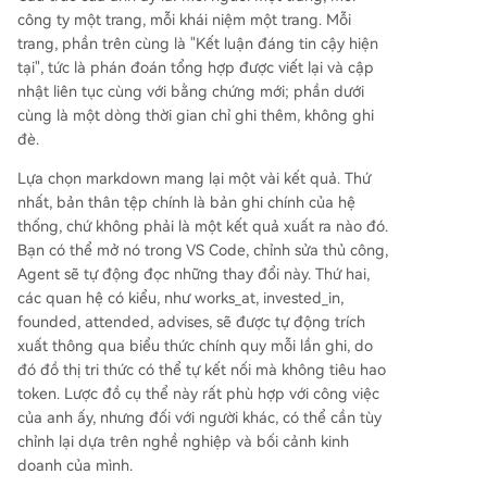
công ty một trang, mỗi khái niệm một trang. Mỗi
trang, phần trên cùng là "Kết luận đáng tin cậy hiện
tại", tức là phán đoán tổng hợp được viết lại và cập
nhật liên tục cùng với bằng chứng mới; phần dưới
cùng là một dòng thời gian chỉ ghi thêm, không ghi
đè.
Lựa chọn markdown mang lại một vài kết quả. Thứ
nhất, bản thân tệp chính là bản ghi chính của hệ
thống, chứ không phải là một kết quả xuất ra nào đó.
Bạn có thể mở nó trong VS Code, chỉnh sửa thủ công,
Agent sẽ tự động đọc những thay đổi này. Thứ hai,
các quan hệ có kiểu, như works_at, invested_in,
founded, attended, advises, sẽ được tự động trích
xuất thông qua biểu thức chính quy mỗi lần ghi, do
đó đồ thị tri thức có thể tự kết nối mà không tiêu hao
token. Lược đồ cụ thể này rất phù hợp với công việc
của anh ấy, nhưng đối với người khác, có thể cần tùy
chỉnh lại dựa trên nghề nghiệp và bối cảnh kinh
doanh của mình.