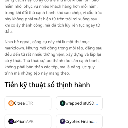
Bằng cách này, cô ấy có thể thu một khoản phí bảo
hiểm nhỏ, phục vụ nhiều khách hàng hơn mỗi năm,
trong khi đối thủ cạnh tranh khó sao chép, vì cấu trúc
này không phải xuất hiện từ trên trời rơi xuống sau
khi cô ấy thành công, mà đã tích lũy liên tục ngay từ
đầu.
Nhìn bề ngoài, công cụ này chỉ là một thư mục
markdown. Nhưng mỗi dòng trong mỗi tệp, đằng sau
đều đến từ rất nhiều thử nghiệm, xây dựng và lặp lại
có ý thức. Thứ thực sự tạo thành rào cản cạnh tranh,
không phải bản thân các tệp, mà là năng lực quy
trình mà những tệp này mang theo.
Tiền kỹ thuật số thịnh hành
Citrea
CTR
wrapped stUSDT
WSTUSDT
aPriori
APR
Cryptex Finance
CTX