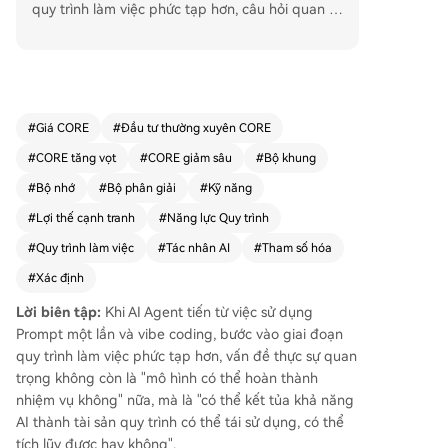
quy trình làm việc phức tạp hơn, câu hỏi quan tr
ọng không còn là "mô hình có thể hoàn thành n
hiệm vụ không", mà là "có thể biến khả năng AI t
hành tài sổi quy trình có thể tái sử dụng và tích l
ũy được không". Bài viết, dựa trên GBrain của Ga
rry Tan, tổng kết năm hình thái cốt lõi mà nhiều
#
Giá CORE
#
Đầu tư thường xuyên CORE
người dùng các công cụ Agent như Codex, Clau
#
CORE tăng vọt
#
CORE giảm sâu
#
Bộ khung
de Code, Hermes đang hướng tới: 1. **Kỹ năng
(Skills) có thể tham số hóa:** Giống như một lện
#
Bộ nhớ
#
Bộ phân giải
#
Kỹ năng
h gọi hàm, cùng một quy trình có thể xử lý một l
#
Lợi thế cạnh tranh
#
Năng lực Quy trình
oạt vấn đề nhờ thay đổi tham số đầu vào, thay v
#
Quy trình làm việc
#
Tác nhân AI
#
Tham số hóa
ì chỉ một nhiệm vụ cụ thể như SOP truyền thống.
2. **Khung thực thi nhẹ (Thin Harness):** Đóng v
#
Xác định
ai trò là "tay chân" cho mô hình AI, thực thi tác v
Lời biên tập:
Khi AI Agent tiến từ việc sử dụng
ụ, quản lý ngữ cảnh với code cốt lõi chỉ khoảng
Prompt một lần và vibe coding, bước vào giai đoạn
200 dòng. Lỗi phổ biến là làm "phình to" Harnes
quy trình làm việc phức tạp hơn, vấn đề thực sự quan
s với quá nhiều công cụ, dẫn đến "thối rữa ngữ c
trọng không còn là "mô hình có thể hoàn thành
ảnh". 3. **Bộ định tuyến (Resolvers):** Giải quyết
nhiệm vụ không" nữa, mà là "có thể kết tủa khả năng
vấn đề "thối rữa ngữ cảnh" bằng cách lập bảng
AI thành tài sản quy trình có thể tái sử dụng, có thể
định tuyến rõ ràng, ánh xạ loại nhiệm vụ với Skill
tích lũy được hay không".