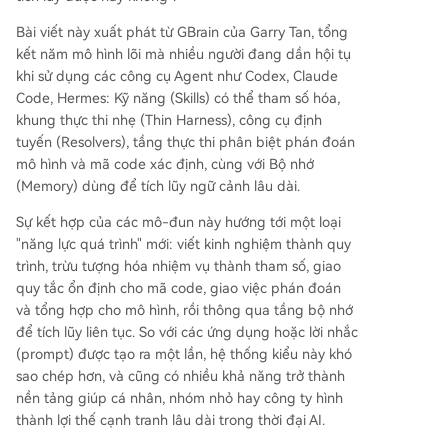
cần gọi, đảm bảo đầu ra ổn định, đúng vị trí. 4. *
*Tách biệt Tiềm ẩn & Xác định (Latent vs. Deter
Bài viết này xuất phát từ GBrain của Garry Tan, tổng
ministic):** Giao công việc đòi hỏi phán đoán, tổ
kết năm mô hình lõi mà nhiều người đang dần hội tụ
ng hợp cho LLM; còn các tác vụ cần độ chính xá
khi sử dụng các công cụ Agent như Codex, Claude
c, lặp lại (như tính toán) thì giao cho hệ thống m
Code, Hermes: Kỹ năng (Skills) có thể tham số hóa,
ã code xác định. 5. **Bộ nhớ (Memory):** Yếu tố
khung thực thi nhẹ (Thin Harness), công cụ định
then chốt để hệ thống có thể tích lũy. Có thể là t
tuyến (Resolvers), tầng thực thi phân biệt phán đoán
hư mục markdown với các trang cho từng đối tư
mô hình và mã code xác định, cùng với Bộ nhớ
ợng, kết hợp cơ chế cập nhật, bổ sung tự động
(Memory) dùng để tích lũy ngữ cảnh lâu dài.
(như "dre
...
Sự kết hợp của các mô-đun này hướng tới một loại
"năng lực quá trình" mới: viết kinh nghiệm thành quy
trình, trừu tượng hóa nhiệm vụ thành tham số, giao
quy tắc ổn định cho mã code, giao việc phán đoán
và tổng hợp cho mô hình, rồi thông qua tầng bộ nhớ
để tích lũy liên tục. So với các ứng dụng hoặc lời nhắc
(prompt) được tạo ra một lần, hệ thống kiểu này khó
sao chép hơn, và cũng có nhiều khả năng trở thành
nền tảng giúp cá nhân, nhóm nhỏ hay công ty hình
thành lợi thế cạnh tranh lâu dài trong thời đại AI.