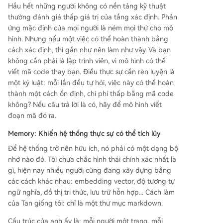
Hầu hết những người không có nền tảng kỹ thuật
thường đánh giá thấp giá trị của tầng xác định. Phản
ứng mặc định của mọi người là ném mọi thứ cho mô
hình. Nhưng nếu một việc có thể hoàn thành bằng
cách xác định, thì gần như nên làm như vậy. Và bạn
không cần phải là lập trình viên, vì mô hình có thể
viết mã code thay bạn. Điều thực sự cần rèn luyện là
một kỷ luật: mỗi lần đều tự hỏi, việc này có thể hoàn
thành một cách ổn định, chi phí thấp bằng mã code
không? Nếu câu trả lời là có, hãy để mô hình viết
đoạn mã đó ra.
Memory: Khiến hệ thống thực sự có thể tích lũy
Để hệ thống trở nên hữu ích, nó phải có một dạng bộ
nhớ nào đó. Tôi chưa chắc hình thái chính xác nhất là
gì, hiện nay nhiều người cũng đang xây dựng bằng
các cách khác nhau: embedding vector, độ tương tự
ngữ nghĩa, đồ thị tri thức, lưu trữ hỗn hợp... Cách làm
của Tan giống tôi: chỉ là một thư mục markdown.
Cấu trúc của anh ấy là: mỗi người một trang, mỗi