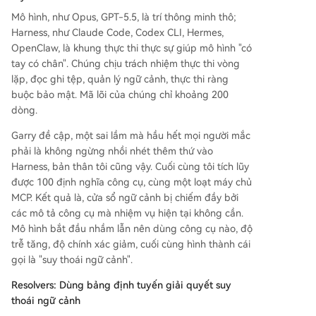
Mô hình, như Opus, GPT-5.5, là trí thông minh thô;
Harness, như Claude Code, Codex CLI, Hermes,
OpenClaw, là khung thực thi thực sự giúp mô hình "có
tay có chân". Chúng chịu trách nhiệm thực thi vòng
lặp, đọc ghi tệp, quản lý ngữ cảnh, thực thi ràng
buộc bảo mật. Mã lõi của chúng chỉ khoảng 200
dòng.
Garry đề cập, một sai lầm mà hầu hết mọi người mắc
phải là không ngừng nhồi nhét thêm thứ vào
Harness, bản thân tôi cũng vậy. Cuối cùng tôi tích lũy
được 100 định nghĩa công cụ, cùng một loạt máy chủ
MCP. Kết quả là, cửa sổ ngữ cảnh bị chiếm đầy bởi
các mô tả công cụ mà nhiệm vụ hiện tại không cần.
Mô hình bắt đầu nhầm lẫn nên dùng công cụ nào, độ
trễ tăng, độ chính xác giảm, cuối cùng hình thành cái
gọi là "suy thoái ngữ cảnh".
Resolvers: Dùng bảng định tuyến giải quyết suy
thoái ngữ cảnh