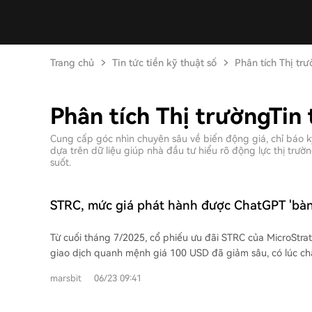
Trang chủ
Tin tức tiền kỹ thuật số
Phân tích Thị trư
Phân tích Thị trườngTin 
Cung cấp góc nhìn chuyên sâu về biến động giá, chỉ báo kỹ
dựa trên dữ liệu giúp nhà đầu tư hiểu rõ động lực thị trư
suốt.
STRC, mức giá phát hành được ChatGPT 'bàn b
rơi vào xoáy tử thần?
Từ cuối tháng 7/2025, cổ phiếu ưu đãi STRC của MicroStra
giao dịch quanh mệnh giá 100 USD đã giảm sâu, có lúc c
Mức chiết khấu này đẩy lợi suất thực tế lên trên 12,9%. C
marsbit
06/23 09:41
Michael Saylor tiết lộ là thiết kế với sự trợ giúp của AI. Việc giá giảm làm tạm
dừng cơ chế phát hành cổ phiếu theo giá thị trường (ATM)