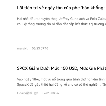
Melker chỉ ra rằng mức chiết khấu sâu thực tế làm tăng lợi
cơ sở hạ tầng AI. Thông báo phát hành trái phiếu đã kích ho
người mua mới. Các mô hình AI như ChatGPT, Grok và Claude đều cho rằng
Lời tiên tri về ngày tàn của phe 'bán khống':
của thị trường về áp lực chi tiêu vốn trong tương lai và kh
STRC có thể trở lại 100 USD, nhưng cần điều kiện: lòng tin
thị trường chứng khoán Mỹ có thể đạt đỉnh
Starlink có đủ để trang trải cho tất cả các tầm nhìn không gi
cố, cổ tức được đảm bảo bền vững và giá Bitcoin phục hồi
Hai nhà đầu tư huyền thoại Jeffrey Gundlach và Felix Zula
Q3, giảm 30-50%
lại, thị trường khen thưởng tốc độ biến câu chuyện thành d
Strategy có thể tiếp tục trả cổ tức mà không cần bán Bitcoin
chu kỳ tăng trưởng do AI dẫn dắt sắp kết thúc, thị trườn
nhuận. Triển vọng phục hồi của SpaceX phụ thuộc vào việ
điểm quan sát quan trọng là ngày 30/6, khi chế độ trả cổ 
thể chạm đỉnh sớm nhất vào Q3 năm nay và đối mặt với đợ
nhuận Starlink mở rộng đủ nhanh để trang trải các đường 
thức có hiệu lực. Cơ chế tự động điều chỉnh lãi suất theo g
50%. Lý do: chi tiêu vốn của các công ty công nghệ đã tă
nặng nề khác, từ đó biến nợ từ một điểm áp lực trở lại th
khả năng sẽ tăng cổ tức lần nữa do giá hiện dưới 95 USD. Đ
dòng tiền tự do bắt đầu suy giảm, cùng với tỷ trọng tập t
trưởng.
của kịch bản "vòng xoáy tử thần" mà Schiff cảnh báo: giá 
cổ phiếu AI trong chỉ số S&P 500. Gundlach nhấn mạnh rằng lần này khác biệt:
marsbit
06/23 09:10
tức càng cao, đòi hỏi nhiều vốn hơn. Câu trả lời cho việc đâ
ngay cả khi suy thoái xảy ra, lợi suất trái phiếu dài hạn c
"bộ tăng tốc" cho sự sụp đổ sẽ được hé lộ trong những diễn
thâm hụt ngân sách và gánh nặng nợ công khổng lồ của M
kịch bản: kiểm soát đường cong lợi suất (YCC) hoặc tái cơ c
phủ. Một mối lo ngại khác là thị trường tín dụng tư nhân (private credit), nơi
SPCX Giảm Dưới Mức 150 USD, Mức Giá Phá
được cho là tồn tại nhiều vấn đề về xếp hạng tín dụng ảo
Bạn Đừng Vội Mua Vào
thực và định giá không minh bạch, tương tự giai đoạn trư
Vào ngày 18/6, một vụ nổ trong quá trình thử nghiệm tĩnh 
Hai chuyên gia chỉ ra mối liên hệ giữa cơn sốt AI và thị trư
SpaceX đã gây thiệt hại đáng kể cho cơ sở thử nghiệm. "Só
công ty AI cần huy động vốn, chi phí vốn cao trong môi trư
cố này nhanh chóng lan đến thị trường vốn. Kể từ đó, cổ 
gây áp lực lên cả thị trường cổ phiếu và trái phiếu rủi ro. 
Odaily星球日报
06/23 08:56
đã giảm liên tục, với mức giảm hơn 16% vào ngày 22/6, khi
đà vượt trội lâu dài của chứng khoán Mỹ có thể đã hết, vớ
bốc hơi khoảng 4.000 tỷ USD. Đáng chú ý, giá SPCX đã g
thị trường mới nổi bắt đầu có hiệu suất tốt hơn.
giá phát hành IPO ban đầu là 150 USD. Nguyên nhân trực tiếp cho đợt giảm