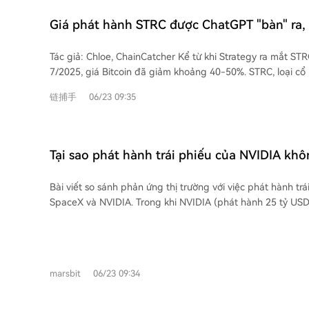
trọng để MicroStrategy mua Bitcoin. Công ty gần đây đã p
cổ tức, cho thấy áp lực tiền mặt. Tốc độ mua BTC cũng chậ
Giá phát hành STRC được ChatGPT "bàn" ra, l
hàng tỷ USD/tuần xuống còn khoảng 100 triệu USD/tuần vào th
vòng xoáy tử thần?
quan điểm trái chiều: Nhà phân tích Jesse Myers cho rằng 
Tác giả: Chloe, ChainCatcher Kể từ khi Strategy ra mắt STRC vào cuối tháng
bẩy, cấu trúc vẫn vững vàng và có khả năng chi trả cổ tức l
7/2025, giá Bitcoin đã giảm khoảng 40-50%. STRC, loại cổ
Peter Schiff cáo buộc đây là mô hình Ponzi tập trung điển hì
thiết kế để giao dịch quanh mệnh giá 100 USD, hiện đang b
tức phụ thuộc vào việc huy động tiền mới hoặc bán BTC, t
链捕手
06/23 09:35
xuống mức thấp nhất lịch sử 82.53 USD và hiện ở 88.59 US
thần: giá càng giảm, cổ tức càng tăng, áp lực tài chính càng lớn. Điểm t
được đẩy lên trên 12.9%. Michael Saylor tiết lộ cấu trúc này được thiết kế thông
là MicroStrategy có thể tiếp tục trả cổ tức mà không cần b
qua thảo luận với AI. Khi STRC giảm giá, giới truyền thông 
Từ ngày 30/6, STRC chuyển sang trả cổ tức nửa tháng một 
kiến các AI như ChatGPT về khả năng hồi phục của nó. Gần đây, Strategy đã
Tại sao phát hành trái phiếu của NVIDIA khô
điều chỉnh lãi suất theo giá trung bình tháng có khả năng s
bán 32 BTC (trị giá ~2.5 triệu USD) để trả cổ tức, cho thấy
cổ tức lên cao hơn nữa nếu giá duy trì dưới 95 USD. Câu trả 
SpaceX thì lại lao dốc?
chú ý, tốc độ mua Bitcoin của công ty đã chậm lại đáng kể
"bộ ổn định" hay "bộ tăng tốc" cho vòng xoáy sẽ phụ thuộc
Bài viết so sánh phản ứng thị trường với việc phát hành tr
tuần vào tháng 4-5 xuống còn khoảng 100 triệu USD/tuần 
khả năng đáp ứng nghĩa vụ của công ty trong thời gian tới
SpaceX và NVIDIA. Trong khi NVIDIA (phát hành 25 tỷ USD 
STRC giảm giá cũng tạm dừng kênh huy động vốn quan tr
trường đón nhận tích cực, xem đây là việc khóa vốn dài h
Nhà phân tích Jesse Myers cho rằng đợt bán tháo này là d
được chứng minh từ AI, thì SpaceX (kế hoạch huy động ít n
không phải vấn đề cơ bản. Ông tính toán Strategy có đủ kh
phiếu) lại khiến cổ phiếu SPCX giảm giá. Nguyên nhân chênh lệch nằm ở giai
trong 32 năm nếu điều kiện hiện tại được duy trì. Trong khi 
đoạn xác minh dòng tiền. NVIDIA có doanh thu và lợi nhuận
lại cáo buộc đây là "mô hình Ponzi tập trung điển hình", v
marsbit
06/23 09:34
việc vay nợ được coi là đòn bẩy. Ngược lại, SpaceX, dù có S
liên tục huy động tiền mới hoặc bán Bitcoin để trả cổ tức cũ. Để đối p
tiền và lượng tiền mặt khổng lồ sau IPO, vẫn chứa đựng nh
Strategy đã chuyển từ trả cổ tức hàng tháng sang nửa thá
dài hạn chưa được thương mại hóa hoàn toàn như Starship,