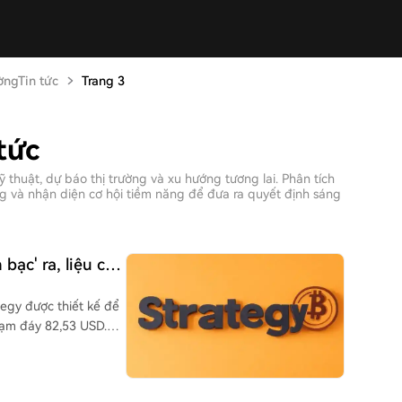
ờngTin tức
Trang 3
tức
 thuật, dự báo thị trường và xu hướng tương lai. Phân tích
ờng và nhận diện cơ hội tiềm năng để đưa ra quyết định sáng
ạc' ra, liệu có
tegy được thiết kế để
hạm đáy 82,53 USD.
ơ cấu STRC được
 - nguồn tiền quan