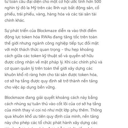
tư toàn cầu đại diện cho một cơ hội ước tính hơn 500
nghìn tỷ đô la Mỹ trên các lĩnh vực bất động sản, cổ
phiếu, trái phiếu, vàng, hàng hóa và các tài sản tài
chính khác.
Sự phát triển của Blockmaze diễn ra vào thời điểm
động lực token hóa RWAs đang tăng tốc trên toàn
thế giới nhưng ngành công nghiệp tiếp tục đối mặt
với một thách thức quan trọng - thu hẹp khoảng
cách giữa các token kỹ thuật số và quyền sở hữu
được công nhận về mặt pháp lý. Khi các chính phủ và
cơ quan quản lý trên toàn thế giới xây dựng các
khuôn khổ rõ ràng hơn cho tài sản được token hóa,
cơ sở hạ tầng được quy định sẽ trở thành nền tảng
cho việc áp dụng bền vững.
Blockmaze đang giải quyết khoảng cách này bằng
cách nhúng sự tuân thủ vào cốt lõi của cơ sở hạ tầng
của mình thay vì coi nó như một lớp phụ thêm. Thông
qua khuôn khổ ưu tiên quy định của mình, nền tảng
này cho phép các tổ chức phát hành xây dựng các