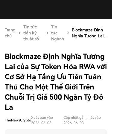
Tin tức
Tin
Trang
Blockmaze Định
tiền kỹ
tức
chủ
Nghĩa Tương Lai...
thuật số
Ngành
Blockmaze Định Nghĩa Tương
Lai của Sự Token Hóa RWA với
Cơ Sở Hạ Tầng Ưu Tiên Tuân
Thủ Cho Một Thế Giới Trên
Chuỗi Trị Giá 500 Ngàn Tỷ Đô
La
Xuất bản vào
Cập nhật gần nhất vào
TheNewsCrypto
2026-06-03
2026-06-03