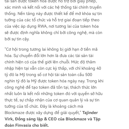
tài sản được token hóa được hỗ trợ bởi giấy phép,
xác minh và kết nối với các hệ thống tài chính truyền
thống. Nền tảng này được thiết kế để mở khóa sự tin
tưởng của các tổ chức và hỗ trợ giai đoạn tiếp theo
của việc áp dụng RWA, nơi tương lai của token hóa
sẽ được định nghĩa không chỉ bởi công nghệ, mà còn
bởi sự tin cậy.
"Cơ hội trong tương lai không bị giới hạn ở tiền mã
hóa. Sự chuyển đổi lớn hơn là đưa các tài sản tài
chính hiện có của thế giới lên chuỗi. Mức độ thâm
nhập hiện tại vẫn còn cực kỳ thấp, với chỉ khoảng 40
tỷ đô la Mỹ trong số cơ hội tài sản toàn cầu 500
nghìn tỷ đô la Mỹ được token hóa ngày nay. Trong khi
công nghệ để tạo token đã tồn tại, thách thức lớn
nhất luôn là kết nối những token đó với quyền sở hữu
thực tế, sự chấp nhận của cơ quan quản lý và sự tin
tưởng của tổ chức. Đây là khoảng cách mà
Blockmaze được xây dựng để giải quyết,"
Tajinder
Virk, Đồng sáng lập & CEO của Blockmaze và Tập
đoàn Finvasia cho biết.