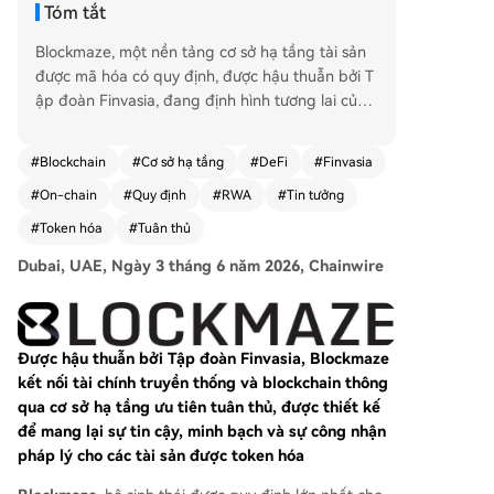
Tóm tắt
Blockmaze, một nền tảng cơ sở hạ tầng tài sản
được mã hóa có quy định, được hậu thuẫn bởi T
ập đoàn Finvasia, đang định hình tương lai của
mã hóa tài sản trong thế giới thực (RWA) bằng c
ách xây dựng cầu nối giữa tài chính truyền thốn
#
Blockchain
#
Cơ sở hạ tầng
#
DeFi
#
Finvasia
g và công nghệ blockchain với trọng tâm là tuân
#
On-chain
#
Quy định
#
RWA
#
Tin tưởng
thủ. Được thiết kế để giải quyết thách thức lớn v
ề niềm tin và quyền sở hữu hợp pháp, Blockmaz
#
Token hóa
#
Tuân thủ
e kết nối tài sản kỹ thuật số với các khuôn khổ p
Dubai, UAE, Ngày 3 tháng 6 năm 2026, Chainwire
háp lý thông qua hơn 45 giấy phép và đăng ký
quy định tại 8 khu vực pháp lý, bao gồm châu Â
u, GCC và châu Á. Mục tiêu là đưa thị trường tài
sản toàn cầu trị giá 500 nghìn tỷ USD lên blockc
Được hậu thuẫn bởi Tập đoàn Finvasia, Blockmaze
hain một cách an toàn và được công nhận hợp
kết nối tài chính truyền thống và blockchain thông
pháp. Blockmaze cung cấp giải pháp sẵn sàng t
qua cơ sở hạ tầng ưu tiên tuân thủ, được thiết kế
riển khai cho các tổ chức phát hành, tổ chức tài
để mang lại sự tin cậy, minh bạch và sự công nhận
chính và nền tảng, cho phép chuyển đổi tài sản
pháp lý cho các tài sản được token hóa
truyền thống như bất động sản, cổ phiếu, vàng t
hành các sản phẩm đầu tư kỹ thuật số tuân thủ.