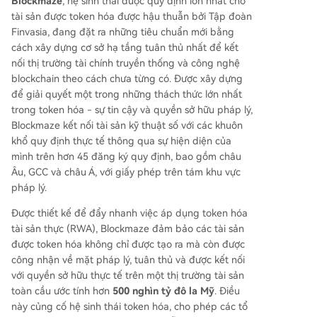
Blockmaze
, hệ sinh thái được quy định lớn nhất cho
Theo Tajinder Virk, Đồng sáng lập & CEO, tương
tài sản được token hóa được hậu thuẫn bởi Tập đoàn
lai của mã hóa sẽ được định nghĩa bởi sự tin cậy
Finvasia, đang đặt ra những tiêu chuẩn mới bằng
và công nhận pháp lý, không chỉ bởi công nghệ.
cách xây dựng cơ sở hạ tầng tuân thủ nhất để kết
Là một blockchain Lớp 1 được xây dựng đặc biệ
nối thị trường tài chính truyền thống và công nghệ
t cho RWA, Blockmaze nhấn mạnh tính minh bạc
blockchain theo cách chưa từng có. Được xây dựng
h, giao dịch thời gian thực và hiệu quả của block
để giải quyết một trong những thách thức lớn nhất
chain, hướng tới việc thúc đẩy việc áp dụng tài s
trong token hóa - sự tin cậy và quyền sở hữu pháp lý,
ản mã hóa một cách bền vững và an toàn ở quy
Blockmaze kết nối tài sản kỹ thuật số với các khuôn
mô lớn.
khổ quy định thực tế thông qua sự hiện diện của
mình trên hơn 45 đăng ký quy định, bao gồm châu
Âu, GCC và châu Á, với giấy phép trên tám khu vực
pháp lý.
Được thiết kế để đẩy nhanh việc áp dụng token hóa
tài sản thực (RWA), Blockmaze đảm bảo các tài sản
được token hóa không chỉ được tạo ra mà còn được
công nhận về mặt pháp lý, tuân thủ và được kết nối
với quyền sở hữu thực tế trên một thị trường tài sản
toàn cầu ước tính hơn
500 nghìn tỷ đô la Mỹ
. Điều
này củng cố hệ sinh thái token hóa, cho phép các tổ