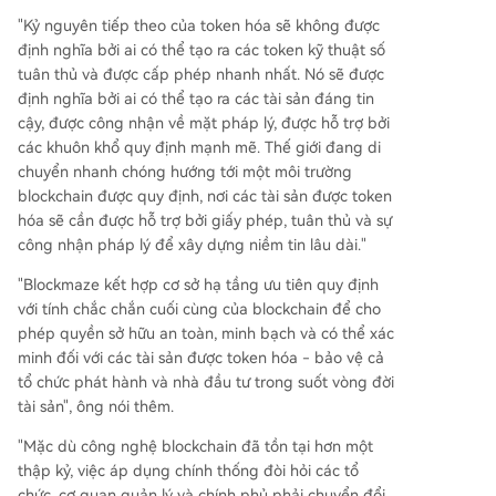
"Kỷ nguyên tiếp theo của token hóa sẽ không được
định nghĩa bởi ai có thể tạo ra các token kỹ thuật số
tuân thủ và được cấp phép nhanh nhất. Nó sẽ được
định nghĩa bởi ai có thể tạo ra các tài sản đáng tin
cậy, được công nhận về mặt pháp lý, được hỗ trợ bởi
các khuôn khổ quy định mạnh mẽ. Thế giới đang di
chuyển nhanh chóng hướng tới một môi trường
blockchain được quy định, nơi các tài sản được token
hóa sẽ cần được hỗ trợ bởi giấy phép, tuân thủ và sự
công nhận pháp lý để xây dựng niềm tin lâu dài."
"Blockmaze kết hợp cơ sở hạ tầng ưu tiên quy định
với tính chắc chắn cuối cùng của blockchain để cho
phép quyền sở hữu an toàn, minh bạch và có thể xác
minh đối với các tài sản được token hóa - bảo vệ cả
tổ chức phát hành và nhà đầu tư trong suốt vòng đời
tài sản", ông nói thêm.
"Mặc dù công nghệ blockchain đã tồn tại hơn một
thập kỷ, việc áp dụng chính thống đòi hỏi các tổ
chức, cơ quan quản lý và chính phủ phải chuyển đổi