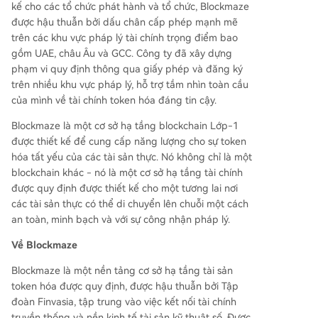
kế cho các tổ chức phát hành và tổ chức, Blockmaze
được hậu thuẫn bởi dấu chân cấp phép mạnh mẽ
trên các khu vực pháp lý tài chính trọng điểm bao
gồm UAE, châu Âu và GCC. Công ty đã xây dựng
phạm vi quy định thông qua giấy phép và đăng ký
trên nhiều khu vực pháp lý, hỗ trợ tầm nhìn toàn cầu
của mình về tài chính token hóa đáng tin cậy.
Blockmaze là một cơ sở hạ tầng blockchain Lớp-1
được thiết kế để cung cấp năng lượng cho sự token
hóa tất yếu của các tài sản thực. Nó không chỉ là một
blockchain khác - nó là một cơ sở hạ tầng tài chính
được quy định được thiết kế cho một tương lai nơi
các tài sản thực có thể di chuyển lên chuỗi một cách
an toàn, minh bạch và với sự công nhận pháp lý.
Về Blockmaze
Blockmaze là một nền tảng cơ sở hạ tầng tài sản
token hóa được quy định, được hậu thuẫn bởi Tập
đoàn Finvasia, tập trung vào việc kết nối tài chính
truyền thống và nền kinh tế tài sản kỹ thuật số. Được