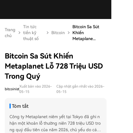
Tin tức
Bitcoin Sa Sút
Trang
tiền kỹ
Bitcoin
Khiến
chủ
thuật số
Metaplane...
Bitcoin Sa Sút Khiến
Metaplanet Lỗ 728 Triệu USD
Trong Quý
Xuất bản vào 2026-
Cập nhật gần nhất vào 2026-
bitcoinist
05-15
05-15
Tóm tắt
Công ty Metaplanet niêm yết tại Tokyo đã ghi n
hận một khoản lỗ thường niên 728 triệu USD tro
ng quý đầu tiên của năm 2026, chủ yếu do các