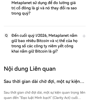
Metaplanet sử dụng để đo lường giá
trị cổ đông là gì và nó thay đổi ra sao
trong quý?
Đến cuối quý I/2026, Metaplanet nắm
Q
giữ bao nhiêu Bitcoin và vị thế của họ
trong số các công ty niêm yết công
khai nắm giữ Bitcoin là gì?
Nội dung Liên quan
Sau thời gian dài chờ đợi, một sự kiện
quan trọng liên quan đến Đạo luật Minh
Sau thời gian chờ đợi dài, một sự kiện quan trọng liên
bạch đã xảy ra! Nó ảnh hưởng đến tất cả
quan đến "Đạo luật Minh bạch" (Clarity Act) cuối
các loại tiền mã hóa
cùng đã diễn ra. Lãnh đạo đa số tại Thượng viện Hoa