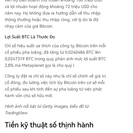
vẫn dự báo doanh thu thuần khoảng 100 triệu USD
và lợi nhuận hoạt động khoảng 72 triệu USD cho
năm nay. Họ không đưa ra hướng dẫn về thu nhập
thông thường hoặc thu nhập ròng, với lý do là độ
nhạy cảm của giá Bitcoin.
Lợi Suất BTC Là Thước Đo
Chỉ số hiệu suất ưa thích của công ty, Bitcoin trên mỗi
cổ phiếu pha loãng, đã tăng từ 0,0240486 BTC lên
0,0247319 BTC trong quý, phản ánh mức lợi suất BTC
2,8% mà Metaplanet gọi là cho quý I.
Công ty đặt ra chỉ số này như là chỉ số chính về giá trị
cổ đông, đo lường việc tích lũy Bitcoin trên cơ sở mỗi
cổ phiếu sau khi tính đến sự pha loãng từ việc phát
hành vốn chủ sở hữu mới.
Hình ảnh nổi bật từ Getty Images, biểu đồ từ
TradingView
Tiền kỹ thuật số thịnh hành