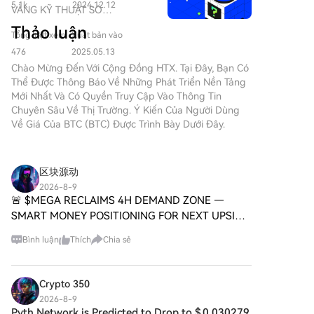
gia tăng mạnh mẽ về sự phổ
giản và thuận tiện. Làm theo
5.1k
2024.12.12
hành, đồng thời hỗ trợ nhiều máy quét ASML từ một
VÀNG KỸ THUẬT SỐ
biến của các đồng meme, thu
hướng dẫn từng bước của
nguồn sáng trung tâm. FEL cũng được cho là có hiệu
($BITCOIN): Phân Tích Toàn
hút sự quan tâm không chỉ của
Thảo luận
chúng tôi để bắt đầu hành
Tổng lượt xem
Xuất bản vào
suất năng lượng cao hơn đáng kể so với LPP. Tuy
Diện Giới thiệu về VÀNG KỸ
các nhà giao dịch mà còn của
trình tiền kỹ thuật số của
THUẬT SỐ ($BITCOIN) VÀNG
nhiên, việc áp dụng FEL cho sản xuất chip hàng loạt
476
2025.05.13
những người tìm kiếm sự gắn
bạn.Bước 1: Tạo Tài khoản HTX
KỸ THUẬT SỐ ($BITCOIN) là
không thể thực hiện ngay lập tức. Mặc dù ưu thế về
Chào Mừng Đến Với Cộng Đồng HTX. Tại Đây, Bạn Có
kết cộng đồng và giá trị giải trí.
của BạnSử dụng email hoặc số
một dự án dựa trên blockchain
Thể Được Thông Báo Về Những Phát Triển Nền Tảng
hiệu suất vật lý, EUV của ASML đã có một hệ sinh thái
Trong số các token độc đáo
điện thoại của bạn để đăng ký
hoạt động trên mạng Solana,
Mới Nhất Và Có Quyền Truy Cập Vào Thông Tin
này là
công nghiệp hoàn chỉnh, đáp ứng các yêu cầu khắt
tài khoản miễn phí trên HTX.
nhằm kết hợp các đặc điểm
Chuyên Sâu Về Thị Trường. Ý Kiến ​​của Người Dùng
HarryPotterObamaSonic10Inu
khe về sản xuất như công suất cao, độ ổn định, độ tin
Trải nghiệm hành trình đăng ký
của kim loại quý truyền thống
Về Giá Của BTC (BTC) Được Trình Bày Dưới Đây.
(ERC-20), một dự án thú vị kết
cậy và chi phí. Các hệ thống FEL hiện tại thường
không rắc rối và mở khóa tất cả
với sự đổi mới của công nghệ
hợp các tham chiếu văn hóa
cồng kềnh và đắt đỏ. Tiềm năng thực sự của FEL có
tính năng. Nhận Tài khoản của
phi tập trung. Mặc dù nó chia
vào cấu trúc tiền điện tử. Bài
tôiBước 2: Truy cập Mua Crypto
thể nằm ở việc mở ra một con đường mới cho nguồn
sẻ tên với Bitcoin, thường được
viết này đi sâu vào các khía
区块源动
và Chọn Phương thức Thanh
sáng bước sóng ngắn (như 6nm, 5nm), với ưu điểm
gọi là “vàng kỹ thuật số” do
cạnh chính của
toán của BạnThẻ Tín dụng/Ghi
2026-8-9
về độ sáng cao, tính kết hợp và khả năng điều chỉnh
được coi là một kho lưu trữ giá
HarryPotterObamaSonic10Inu,
🚨 $MEGA RECLAIMS 4H DEMAND ZONE —
nợ: Sử dụng Visa hoặc
trị, VÀNG KỸ THUẬT SỐ là một
bước sóng, nhưng đi kèm là những thách thức lớn về
khám phá cơ chế, tinh thần
Mastercard của bạn để mua
SMART MONEY POSITIONING FOR NEXT UPSIDE
token riêng biệt được thiết kế
hệ thống quang học, mặt nạ và vật liệu ở các bước
hướng tới cộng đồng và sự
Bitcoin (BTC) ngay lập tức.Số
WAVE! 🦈 Entry: $0.03610 – $0.03640 ⚡ Target 1:
để tạo ra một hệ sinh thái độc
sóng ngắn hơn.
tương tác của nó với bối cảnh
Bình luận
Thích
Chia sẻ
dư: Sử dụng tiền từ số dư tài
$0.03700 🎯 Target 2: $0.03800 🎯 Target 3:
đáo trong bối cảnh Web3. Mục
crypto rộng lớn hơn.
khoản HTX của bạn để giao
$0.03900 🎯 Stop Loss: $0.03520 ⚠️ $ME
tiêu của nó là định vị mình như
HarryPotterObamaSonic10Inu
dịch liền mạch.Bên thứ ba:
một tài sản kỹ thuật số thay thế
(ERC-20) là gì? Như tên gọi của
Crypto 350
Chúng tôi đã thêm những
khả thi, mặc dù các chi tiết về
nó,
phương thức thanh toán phổ
2026-8-9
ứng dụng và chức năng của nó
HarryPotterObamaSonic10Inu
Pyth Network is Predicted to Drop to $ 0.030279
biến như Google Pay và Apple