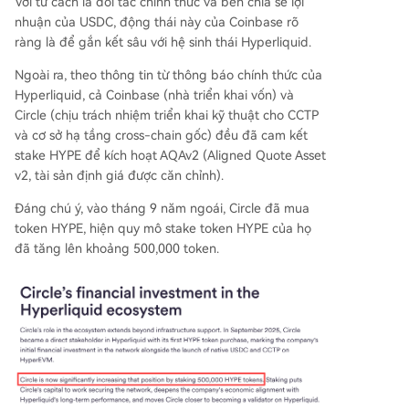
Với tư cách là đối tác chính thức và bên chia sẻ lợi
nhuận của USDC, động thái này của Coinbase rõ
ràng là để gắn kết sâu với hệ sinh thái Hyperliquid.
Ngoài ra, theo thông tin từ thông báo chính thức của
Hyperliquid, cả Coinbase (nhà triển khai vốn) và
Circle (chịu trách nhiệm triển khai kỹ thuật cho CCTP
và cơ sở hạ tầng cross-chain gốc) đều đã cam kết
stake HYPE để kích hoạt AQAv2 (Aligned Quote Asset
v2, tài sản định giá được căn chỉnh).
Đáng chú ý, vào tháng 9 năm ngoái, Circle đã mua
token HYPE, hiện quy mô stake token HYPE của họ
đã tăng lên khoảng 500,000 token.