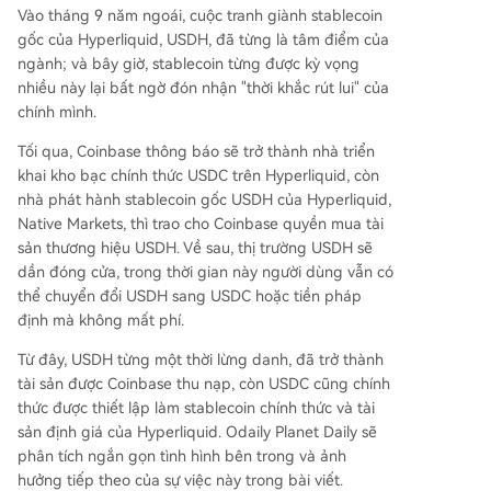
H cuối cùng chẳng thu được lợi ích gì, đồng thời
Vào tháng 9 năm ngoái, cuộc tranh giành stablecoin
nhận định đây là bước lùi của thời đại phi tập tr
gốc của Hyperliquid, USDH, đã từng là tâm điểm của
ung. Vở kịch từng được ví như "chống lại gã khổn
ngành; và bây giờ, stablecoin từng được kỳ vọng
g lồ" giờ đây kết thúc bằng một thỏa thuận phâ
nhiều này lại bất ngờ đón nhận "thời khắc rút lui" của
n chia lợi ích, khiến nhiều người không khỏi châm
chính mình.
biếm.
Tối qua, Coinbase thông báo sẽ trở thành nhà triển
khai kho bạc chính thức USDC trên Hyperliquid, còn
nhà phát hành stablecoin gốc USDH của Hyperliquid,
Native Markets, thì trao cho Coinbase quyền mua tài
sản thương hiệu USDH. Về sau, thị trường USDH sẽ
dần đóng cửa, trong thời gian này người dùng vẫn có
thể chuyển đổi USDH sang USDC hoặc tiền pháp
định mà không mất phí.
Từ đây, USDH từng một thời lừng danh, đã trở thành
tài sản được Coinbase thu nạp, còn USDC cũng chính
thức được thiết lập làm stablecoin chính thức và tài
sản định giá của Hyperliquid. Odaily Planet Daily sẽ
phân tích ngắn gọn tình hình bên trong và ảnh
hưởng tiếp theo của sự việc này trong bài viết.