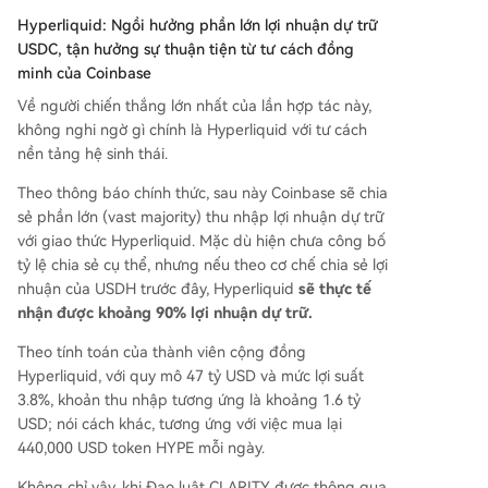
Hyperliquid: Ngồi hưởng phần lớn lợi nhuận dự trữ
USDC, tận hưởng sự thuận tiện từ tư cách đồng
minh của Coinbase
Về người chiến thắng lớn nhất của lần hợp tác này,
không nghi ngờ gì chính là Hyperliquid với tư cách
nền tảng hệ sinh thái.
Theo thông báo chính thức, sau này Coinbase sẽ chia
sẻ phần lớn (vast majority) thu nhập lợi nhuận dự trữ
với giao thức Hyperliquid. Mặc dù hiện chưa công bố
tỷ lệ chia sẻ cụ thể, nhưng nếu theo cơ chế chia sẻ lợi
nhuận của USDH trước đây, Hyperliquid
sẽ thực tế
nhận được khoảng 90% lợi nhuận dự trữ.
Theo tính toán của thành viên cộng đồng
Hyperliquid, với quy mô 47 tỷ USD và mức lợi suất
3.8%, khoản thu nhập tương ứng là khoảng 1.6 tỷ
USD; nói cách khác, tương ứng với việc mua lại
440,000 USD token HYPE mỗi ngày.
Không chỉ vậy, khi Đạo luật CLARITY được thông qua