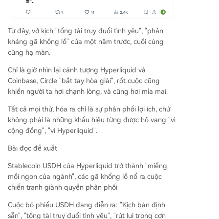
Từ đây, vở kịch "tổng tài truy đuổi tình yêu", "phản
kháng gã khổng lồ" của một năm trước, cuối cùng
cũng hạ màn.
Chỉ là giờ nhìn lại cảnh tượng Hyperliquid và
Coinbase, Circle "bắt tay hòa giải", rốt cuộc cũng
khiến người ta hơi chạnh lòng, và cũng hơi mỉa mai.
Tất cả mọi thứ, hóa ra chỉ là sự phân phối lợi ích, chứ
không phải là những khẩu hiệu từng được hô vang "vì
cộng đồng", "vì Hyperliquid".
Bài đọc đề xuất
Stablecoin USDH của Hyperliquid trở thành "miếng
mồi ngon của ngành", các gã khổng lồ nổ ra cuộc
chiến tranh giành quyền phân phối
Cuộc bỏ phiếu USDH đang diễn ra: "Kịch bản định
sẵn", "tổng tài truy đuổi tình yêu", "rút lui trong cơn