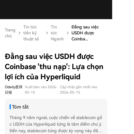
Tin tức
Tin
Đằng sau việc
Trang
tiền kỹ
tức
USDH được
chủ
thuật số
Ngành
Coinba...
Đằng sau việc USDH được
Coinbase 'thu nạp': Lựa chọn
lợi ích của Hyperliquid
Odaily星球
Xuất bản vào 2026-
Cập nhật gần nhất vào
日报
05-15
2026-05-15
Tóm tắt
Tháng 9 năm ngoái, cuộc chiến về stablecoin gố
c USDH của Hyperliquid từng là tâm điểm chú ý.
Đến nay, stablecoin từng được kỳ vọng này đã b