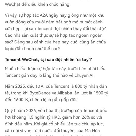
WeChat để điều khiển chức năng.
Vì vậy, sự hợp tác A2A ngày nay giống như một khu
vườn đóng cửa mười năm bất ngờ mở ra một cánh
cửa hẹp. Tại sao Tencent đột nhiên thay đổi thái độ?
Các nhà sản xuất thực sự sẽ hợp tác ngoan ngoãn
sao? Đằng sau cánh cửa hẹp này, cuối cùng ẩn chứa
logic đấu tranh như thế nào?
Tencent WeChat, tại sao đột nhiên ‘ra tay’?
Muốn hiểu được sự hợp tác này, trước tiên phải hiểu
Tencent gần đây lo lắng thế nào về chuyện AI.
Năm 2025, đầu tư AI của Tencent là 800 tỷ nhân dân
tệ, trong khi ByteDance và Alibaba lần lượt là 1500 tỷ
đến 1600 tỷ, chênh lệch gần gấp đôi.
Quý I năm 2026, vốn hóa thị trường của Tencent bốc
hơi khoảng 1,5 nghìn tỷ HKD, giảm hơn 26% so với
đỉnh đầu năm. Khi giá cổ phiếu liên tục chịu áp lực,
câu nói ví von ‘rò rỉ nước, đổi thuyền’ của Ma Hóa