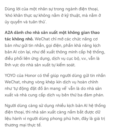
Dùng lời của một nhân sự trong ngành điện thoại,
‘khó khăn thực sự không nằm ở kỹ thuật, mà nằm ở
ủy quyền và tuân thủ’.
A2A dành cho nhà sản xuất một không gian thao
tác không nhỏ.
WeChat chỉ mở các chức năng cơ
bản như gửi tin nhắn, gọi điện, phần khả năng kịch
bản AI còn lại, như đề xuất thông minh cấp hệ thống,
điều phối liên ứng dụng, dịch vụ cục bộ, v.v., vẫn là
lĩnh vực do nhà sản xuất tự kiểm soát.
YOYO của Honor có thể giúp người dùng gửi tin nhắn
WeChat, nhưng vòng khép kín dịch vụ hoàn chỉnh
như ‘tự động đặt đồ ăn mang về’ vẫn là do nhà sản
xuất và nhà cung cấp dịch vụ bên thứ ba đàm phán.
Người dùng càng sử dụng nhiều kịch bản AI hệ thống
điện thoại, thì nhà sản xuất càng nắm bắt được dữ
liệu hành vi người dùng phong phú hơn, đây là giá trị
thương mại thực tế.