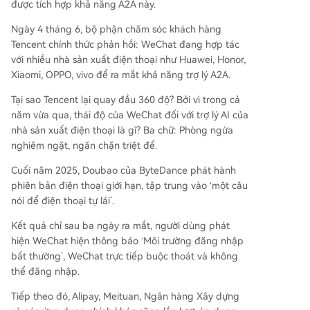
khả thi. Hợp tác A2A mang lại cho họ sự ổn định,
được tích hợp khả năng A2A này.
tuân thủ và cơ hội tập trung phát triển các khả
Ngày 4 tháng 6, bộ phận chăm sóc khách hàng
năng AI độc lập khác. Cơ chế ủy quyền kép (ng
Tencent chính thức phản hồi: WeChat đang hợp tác
ười dùng + ứng dụng) được nhấn mạnh để đảm
với nhiều nhà sản xuất điện thoại như Huawei, Honor,
bảo quyền riêng tư và an ninh. Bài viết kết luận r
Xiaomi, OPPO, vivo để ra mắt khả năng trợ lý A2A.
ằng đây là một liên minh chiến lược tạm thời. Te
ncent muốn biến WeChat thành “hệ điều hành d
Tại sao Tencent lại quay đầu 360 độ? Bởi vì trong cả
ịch vụ” trong kỷ nguyên AI, trong khi các nhà sả
năm vừa qua, thái độ của WeChat đối với trợ lý AI của
n xuất điện thoại muốn củng cố vị thế là trung t
nhà sản xuất điện thoại là gì? Ba chữ: Phòng ngừa
âm hệ sinh thái AI của riêng họ. Cuộc chiế
...
nghiêm ngặt, ngăn chặn triệt để.
Cuối năm 2025, Doubao của ByteDance phát hành
phiên bản điện thoại giới hạn, tập trung vào ‘một câu
nói để điện thoại tự lái’.
Kết quả chỉ sau ba ngày ra mắt, người dùng phát
hiện WeChat hiện thông báo ‘Môi trường đăng nhập
bất thường’, WeChat trực tiếp buộc thoát và không
thể đăng nhập.
Tiếp theo đó, Alipay, Meituan, Ngân hàng Xây dựng