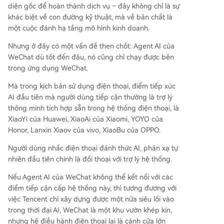
diện gốc để hoàn thành dịch vụ – đây không chỉ là sự
khác biệt về con đường kỹ thuật, mà về bản chất là
một cuộc đánh hạ tầng mô hình kinh doanh.
Nhưng ở đây có một vấn đề then chốt: Agent AI của
WeChat dù tốt đến đâu, nó cũng chỉ chạy được bên
trong ứng dụng WeChat.
Mà trong kịch bản sử dụng điện thoại, điểm tiếp xúc
AI đầu tiên mà người dùng tiếp cận thường là trợ lý
thông minh tích hợp sẵn trong hệ thống điện thoại, là
XiaoYi của Huawei, XiaoAi của Xiaomi, YOYO của
Honor, Lanxin Xiaov của vivo, XiaoBu của OPPO.
Người dùng nhấc điện thoại đánh thức AI, phản xạ tự
nhiên đầu tiên chính là đối thoại với trợ lý hệ thống.
Nếu Agent AI của WeChat không thể kết nối với các
điểm tiếp cận cấp hệ thống này, thì tương đương với
việc Tencent chỉ xây dựng được một nửa siêu lối vào
trong thời đại AI, WeChat là một khu vườn khép kín,
nhưng hệ điều hành điện thoại lại là cánh cửa lớn