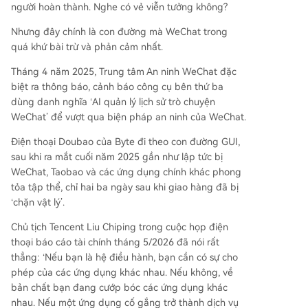
người hoàn thành. Nghe có vẻ viễn tưởng không?
Nhưng đây chính là con đường mà WeChat trong
quá khứ bài trừ và phản cảm nhất.
Tháng 4 năm 2025, Trung tâm An ninh WeChat đặc
biệt ra thông báo, cảnh báo công cụ bên thứ ba
dùng danh nghĩa ‘AI quản lý lịch sử trò chuyện
WeChat’ để vượt qua biện pháp an ninh của WeChat.
Điện thoại Doubao của Byte đi theo con đường GUI,
sau khi ra mắt cuối năm 2025 gần như lập tức bị
WeChat, Taobao và các ứng dụng chính khác phong
tỏa tập thể, chỉ hai ba ngày sau khi giao hàng đã bị
‘chặn vật lý’.
Chủ tịch Tencent Liu Chiping trong cuộc họp điện
thoại báo cáo tài chính tháng 5/2026 đã nói rất
thẳng: ‘Nếu bạn là hệ điều hành, bạn cần có sự cho
phép của các ứng dụng khác nhau. Nếu không, về
bản chất bạn đang cướp bóc các ứng dụng khác
nhau. Nếu một ứng dụng cố gắng trở thành dịch vụ