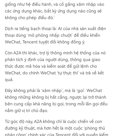
giống như hệ điều hành, và cố gắng xâm nhập vào
các ứng dụng khác, bất kỳ ứng dụng nào cũng sẽ
không cho phép điều đó.’
Dịch ra tiếng bạch thoại là: AI của nhà sản xuất điện
thoại dùng ‘mô phỏng nhấp chuột’ để điều khiển
WeChat, Tencent tuyệt đối không đồng ý.
Còn A2A thì khác, trợ lý thông minh hệ thống của nó
phân tích ý định của người dùng, thông qua giao
thức được mã hóa và kiểm soát để gửi lệnh cho
WeChat, do chính WeChat ‘tự thực thi’ và trả về kết
quả.
Đây không phải là ‘xâm nhập’, mà là ‘gọi’. WeChat
không những không bị hất cẳng, ngược lại trở thành
bên cung cấp khả năng bị gọi, trong mỗi lần gọi đều
nắm giữ vị trí chủ đạo.
Từ góc độ này, A2A không chỉ là cuộc chiến về con
đường kỹ thuật, mà hơn hết là một cuộc ‘phòng thủ
phản công’ chính xác của Tencent đối với quyền kiểm