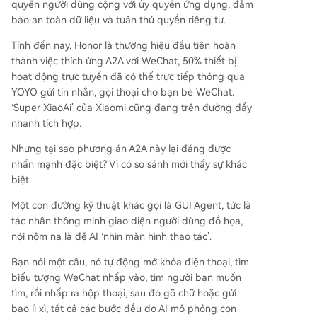
quyền người dùng cộng với ủy quyền ứng dụng, đảm
bảo an toàn dữ liệu và tuân thủ quyền riêng tư.
Tính đến nay, Honor là thương hiệu đầu tiên hoàn
thành việc thích ứng A2A với WeChat, 50% thiết bị
hoạt động trực tuyến đã có thể trực tiếp thông qua
YOYO gửi tin nhắn, gọi thoại cho bạn bè WeChat.
‘Super XiaoAi’ của Xiaomi cũng đang trên đường đẩy
nhanh tích hợp.
Nhưng tại sao phương án A2A này lại đáng được
nhấn mạnh đặc biệt? Vì có so sánh mới thấy sự khác
biệt.
Một con đường kỹ thuật khác gọi là GUI Agent, tức là
tác nhân thông minh giao diện người dùng đồ họa,
nói nôm na là để AI ‘nhìn màn hình thao tác’.
Bạn nói một câu, nó tự động mở khóa điện thoại, tìm
biểu tượng WeChat nhấp vào, tìm người bạn muốn
tìm, rồi nhấp ra hộp thoại, sau đó gõ chữ hoặc gửi
bao lì xì, tất cả các bước đều do AI mô phỏng con