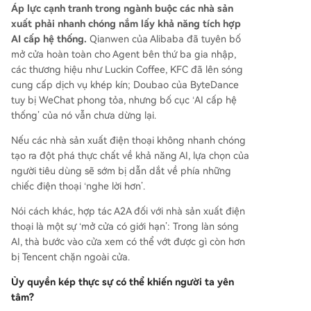
Áp lực cạnh tranh trong ngành buộc các nhà sản
xuất phải nhanh chóng nắm lấy khả năng tích hợp
AI cấp hệ thống.
Qianwen của Alibaba đã tuyên bố
mở cửa hoàn toàn cho Agent bên thứ ba gia nhập,
các thương hiệu như Luckin Coffee, KFC đã lên sóng
cung cấp dịch vụ khép kín; Doubao của ByteDance
tuy bị WeChat phong tỏa, nhưng bố cục ‘AI cấp hệ
thống’ của nó vẫn chưa dừng lại.
Nếu các nhà sản xuất điện thoại không nhanh chóng
tạo ra đột phá thực chất về khả năng AI, lựa chọn của
người tiêu dùng sẽ sớm bị dẫn dắt về phía những
chiếc điện thoại ‘nghe lời hơn’.
Nói cách khác, hợp tác A2A đối với nhà sản xuất điện
thoại là một sự ‘mở cửa có giới hạn’: Trong làn sóng
AI, thà bước vào cửa xem có thể vớt được gì còn hơn
bị Tencent chặn ngoài cửa.
Ủy quyền kép thực sự có thể khiến người ta yên
tâm?