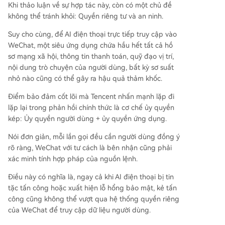
Khi thảo luận về sự hợp tác này, còn có một chủ đề
không thể tránh khỏi: Quyền riêng tư và an ninh.
Suy cho cùng, để AI điện thoại trực tiếp truy cập vào
WeChat, một siêu ứng dụng chứa hầu hết tất cả hồ
sơ mạng xã hội, thông tin thanh toán, quỹ đạo vị trí,
nội dung trò chuyện của người dùng, bất kỳ sơ suất
nhỏ nào cũng có thể gây ra hậu quả thảm khốc.
Điểm bảo đảm cốt lõi mà Tencent nhấn mạnh lặp đi
lặp lại trong phản hồi chính thức là cơ chế ủy quyền
kép: Ủy quyền người dùng + ủy quyền ứng dụng.
Nói đơn giản, mỗi lần gọi đều cần người dùng đồng ý
rõ ràng, WeChat với tư cách là bên nhận cũng phải
xác minh tính hợp pháp của nguồn lệnh.
Điều này có nghĩa là, ngay cả khi AI điện thoại bị tin
tặc tấn công hoặc xuất hiện lỗ hổng bảo mật, kẻ tấn
công cũng không thể vượt qua hệ thống quyền riêng
của WeChat để truy cập dữ liệu người dùng.