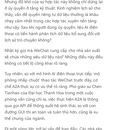
Nhưng độ khó của sự hợp tác này không chỉ dừng lại
ở ủy quyền ở tầng kỹ thuật. Kinh nghiệm lịch sử cho
thấy, vấn đề quyền riêng tư dữ liệu thường là khâu
nhạy cảm nhất trong các hợp tác xuyên nền tảng
như vậy. Sau khi người dùng ủy quyền, liệu AI điện
thoại có tiến hành phân tích dữ liệu bổ sung đối với
lịch sử trò chuyện không?
Nhật ký gọi mà WeChat cung cấp cho nhà sản xuất
sẽ chứa những siêu dữ liệu nào? Những điều này đều
không có tiết lộ công khai rõ ràng.
Tuy nhiên, so với mô hình AI điện thoại trực tiếp ‘mô
phỏng nhấp chuột’ thao tác WeChat trước đây, cơ
chế A2A thực sự có ưu thế rõ ràng. Phó giáo sư Chen
Tianhao của Đại học Thanh Hoa trong một cuộc
phỏng vấn cũng chỉ ra, việc thực hiện A2A là thông
qua gọi API để thông suốt hệ sinh thái, so với con
đường GUI thì an toàn và tuân thủ hơn, cũng là xu
thế chung của ngành.
Đi một vòng lớn, trở lại vấn đề ban đầu: Các nhà sản