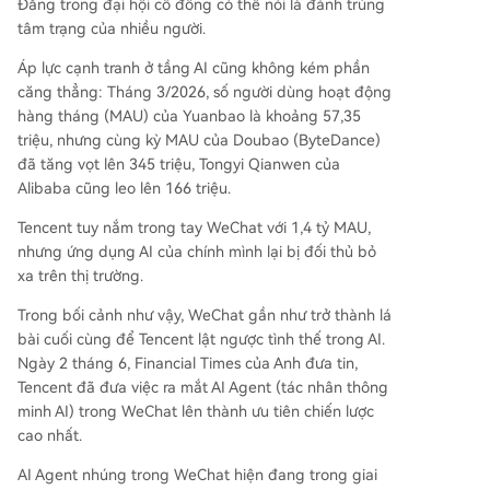
Đằng trong đại hội cổ đông có thể nói là đánh trúng
tâm trạng của nhiều người.
Áp lực cạnh tranh ở tầng AI cũng không kém phần
căng thẳng: Tháng 3/2026, số người dùng hoạt động
hàng tháng (MAU) của Yuanbao là khoảng 57,35
triệu, nhưng cùng kỳ MAU của Doubao (ByteDance)
đã tăng vọt lên 345 triệu, Tongyi Qianwen của
Alibaba cũng leo lên 166 triệu.
Tencent tuy nắm trong tay WeChat với 1,4 tỷ MAU,
nhưng ứng dụng AI của chính mình lại bị đối thủ bỏ
xa trên thị trường.
Trong bối cảnh như vậy, WeChat gần như trở thành lá
bài cuối cùng để Tencent lật ngược tình thế trong AI.
Ngày 2 tháng 6, Financial Times của Anh đưa tin,
Tencent đã đưa việc ra mắt AI Agent (tác nhân thông
minh AI) trong WeChat lên thành ưu tiên chiến lược
cao nhất.
AI Agent nhúng trong WeChat hiện đang trong giai