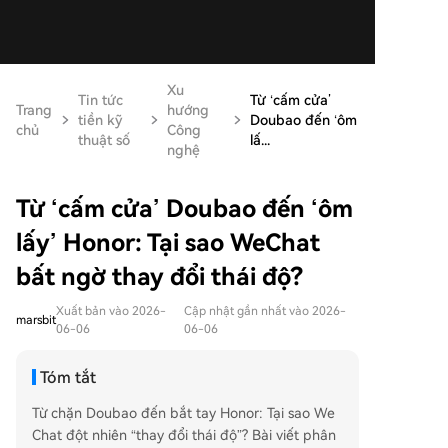
Xu
Tin tức
Từ ‘cấm cửa’
Trang
hướng
tiền kỹ
Doubao đến ‘ôm
chủ
Công
thuật số
lấ...
nghệ
Từ ‘cấm cửa’ Doubao đến ‘ôm
lấy’ Honor: Tại sao WeChat
bất ngờ thay đổi thái độ?
Xuất bản vào 2026-
Cập nhật gần nhất vào 2026-
marsbit
06-06
06-06
Tóm tắt
Từ chặn Doubao đến bắt tay Honor: Tại sao We
Chat đột nhiên “thay đổi thái độ”? Bài viết phân