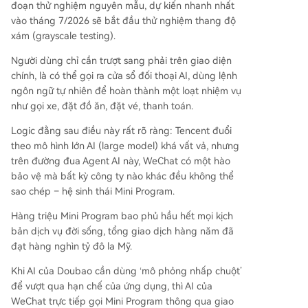
đoạn thử nghiệm nguyên mẫu, dự kiến nhanh nhất
vào tháng 7/2026 sẽ bắt đầu thử nghiệm thang độ
xám (grayscale testing).
Người dùng chỉ cần trượt sang phải trên giao diện
chính, là có thể gọi ra cửa sổ đối thoại AI, dùng lệnh
ngôn ngữ tự nhiên để hoàn thành một loạt nhiệm vụ
như gọi xe, đặt đồ ăn, đặt vé, thanh toán.
Logic đằng sau điều này rất rõ ràng: Tencent đuổi
theo mô hình lớn AI (large model) khá vất vả, nhưng
trên đường đua Agent AI này, WeChat có một hào
bảo vệ mà bất kỳ công ty nào khác đều không thể
sao chép – hệ sinh thái Mini Program.
Hàng triệu Mini Program bao phủ hầu hết mọi kịch
bản dịch vụ đời sống, tổng giao dịch hàng năm đã
đạt hàng nghìn tỷ đô la Mỹ.
Khi AI của Doubao cần dùng ‘mô phỏng nhấp chuột’
để vượt qua hạn chế của ứng dụng, thì AI của
WeChat trực tiếp gọi Mini Program thông qua giao