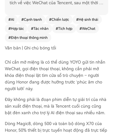
tích về việc WeChat của Tencent, sau một thời gi
an dài phong tỏa các trợ lý AI của hãng điện tho
ại, đã đột ngột hợp tác với các nhà sản xuất như
#
AI
#
Cạnh tranh
#
Chiến lược
#
Hệ sinh thái
Huawei, Honor, Xiaomi, OPPO, vivo để phát triển
#
Hợp tác
#
Tác nhân
#
Tích hợp
#
WeChat
khả năng trợ lý A2A (Agent-to-Agent). Động th
ái này diễn ra trong bối cảnh Tencent đang chịu
#
Điện thoại thông minh
áp lực cạnh tranh lớn về AI so với các đối thủ nh
Văn bản | Ghi chú bóng tối
ư ByteDance và Alibaba. Trước đây, WeChat kiên
quyết chống lại các phương pháp như GUI Agen
Chỉ cần mở miệng là có thể dùng YOYO gửi tin nhắn
t (AI mô phỏng thao tác màn hình) mà Doubao
WeChat, gọi điện thoại thoại, không cần phải mở
của ByteDance sử dụng, coi đó là sự “xâm phạ
khóa điện thoại lật tìm cửa sổ trò chuyện – người
m”. Giờ đây, Tencent chọn giải pháp A2A, trong
dùng Honor đang được hưởng trước ‘phúc âm cho
đó trợ lý AI hệ thống điện thoại phân tích ý định
người lười’ này.
người dùng và gửi lệnh được ủy quyền tới WeCh
at để thực thi nội bộ. Cách tiếp cận này cho phé
Đây không phải là đoạn phim diễn tự giải trí của nhà
p WeChat duy trì quyền kiểm soát hệ sinh thái v
sản xuất điện thoại, mà là Tencent cuối cùng cũng
à bảo mật dữ liệu trong khi vẫn mở rộng tiếp cậ
bật đèn xanh cho trợ lý AI điện thoại sau nhiều năm.
n thông qua cổng vào AI cấp hệ thống. Các hãn
g điện thoại, dẫn đầu là Honor, nhiệt tình tham
Dòng Magic8, dòng 500 và toàn bộ dòng X70 của
gia vì con đường GUI đã bị chứng minh là không
Honor, 50% thiết bị trực tuyến hoạt động đã trực tiếp