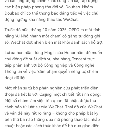
và các ứng dụng chính khác cũng lần lượt áp dụng
các biện pháp phong tỏa đối với Doubao. Nhóm
Doubao chỉ có thể thông báo đáng tiếc về việc chủ
động ngừng khả năng thao tác WeChat.
Trước đó nữa, tháng 10 năm 2025, OPPO ra mắt tính
năng ‘AI Nhớ nhanh một chạm’ cố gắng tự động ghi
sổ, WeChat đột nhiên biến mất khỏi danh sách hỗ trợ.
Lùi xa hơn nữa, dòng Magic của Honor năm đó muốn
chủ động đề xuất dịch vụ nhà hàng, Tencent trực
tiếp phản ánh với Bộ Công nghiệp và Công nghệ
Thông tin về việc ‘xâm phạm quyền riêng tư, chiếm
đoạt dữ liệu’.
Một nhân sự từ bộ phận nghiên cứu phát triển điện
thoại đã tiết lộ với ‘Caijing’ một chi tiết rất sinh động:
Một số nhóm làm việc liên quan đã nhận được thư
cảnh báo từ luật sư của WeChat. Thái độ của WeChat
về vấn đề này rất rõ ràng – không cho phép bất kỳ
bên thứ ba nào thông qua mô phỏng thao tác nhấp
chuột hoặc các cách thức khác để bỏ qua giao diện