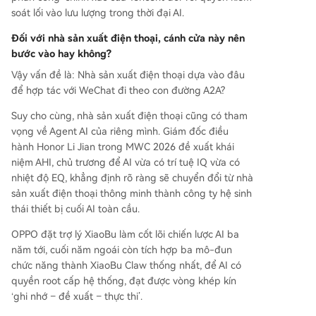
soát lối vào lưu lượng trong thời đại AI.
Đối với nhà sản xuất điện thoại, cánh cửa này nên
bước vào hay không?
Vậy vấn đề là: Nhà sản xuất điện thoại dựa vào đâu
để hợp tác với WeChat đi theo con đường A2A?
Suy cho cùng, nhà sản xuất điện thoại cũng có tham
vọng về Agent AI của riêng mình. Giám đốc điều
hành Honor Li Jian trong MWC 2026 đề xuất khái
niệm AHI, chủ trương để AI vừa có trí tuệ IQ vừa có
nhiệt độ EQ, khẳng định rõ ràng sẽ chuyển đổi từ nhà
sản xuất điện thoại thông minh thành công ty hệ sinh
thái thiết bị cuối AI toàn cầu.
OPPO đặt trợ lý XiaoBu làm cốt lõi chiến lược AI ba
năm tới, cuối năm ngoái còn tích hợp ba mô-đun
chức năng thành XiaoBu Claw thống nhất, để AI có
quyền root cấp hệ thống, đạt được vòng khép kín
‘ghi nhớ – đề xuất – thực thi’.