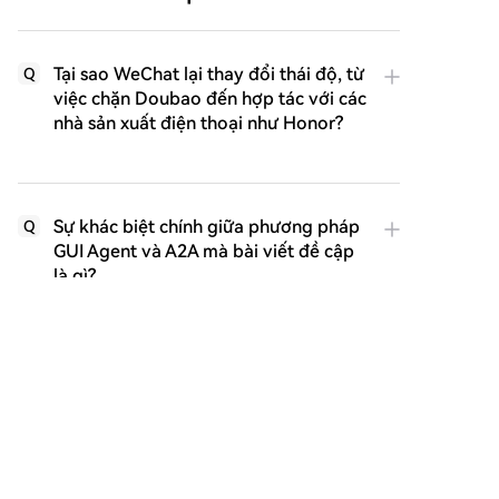
Tại sao WeChat lại thay đổi thái độ, từ
Q
việc chặn Doubao đến hợp tác với các
nhà sản xuất điện thoại như Honor?
Sự khác biệt chính giữa phương pháp
Q
GUI Agent và A2A mà bài viết đề cập
là gì?
Các nhà sản xuất điện thoại có lợi ích
Q
gì khi tham gia hợp tác A2A với
WeChat?