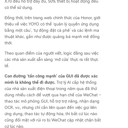
X70 đều hỗ trợ đầy đủ, 50% thiết bị hoạt động đều
có thể sử dụng.
Đồng thời, trên trang web chính thức của Honor, giới
thiệu về việc YOYO có thể ‘quản lý quyền ứng dụng
bằng một câu’, ‘tự động đặt cà phê’ và các lệnh ma
thuật khác, gần như được quảng bá mạnh mẽ đồng
thời.
Theo quan điểm của người viết, logic đằng sau việc
các nhà sản xuất sẵn sàng ‘mở cửa’ thực ra rất thực
tế.
Con đường ‘tấn công mạnh’ của GUI đã được xác
minh là không thể đi được.
Trợ lý AI cấp hệ thống
của nhà sản xuất điện thoại trong năm qua đã thử
dùng nhiều cách để vượt qua hạn chế của WeChat –
thao tác mô phỏng GUI, hỗ trợ trợ năng, nhận dạng
OCR, v.v., nhưng chỉ cần liên quan đến việc gọi liên
ứng dụng, thao tác tự động hóa, thì bất cứ lúc nào
cũng đối mặt với rủi ro bị WeChat cập nhật chặn bất
cứ lúc nào.