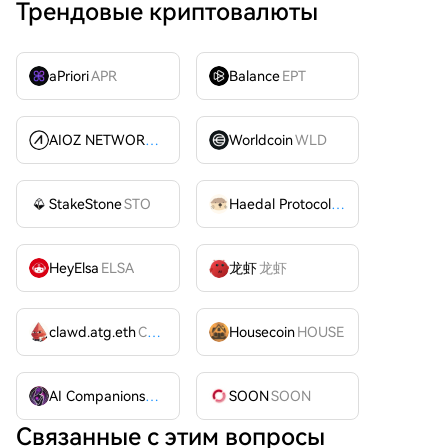
Трендовые криптовалюты
aPriori
APR
Balance
EPT
AIOZ NETWORK INC
AIOZ
Worldcoin
WLD
StakeStone
STO
Haedal Protocol
HAEDAL
HeyElsa
ELSA
龙虾
龙虾
clawd.atg.eth
CLAWD
Housecoin
HOUSE
AI Companions
AIC
SOON
SOON
Связанные с этим вопросы