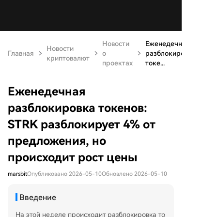
Новости
Еженедечная
Новости
Главная
о
разблокировка
криптовалют
проектах
токе...
Еженедечная
разблокировка токенов:
STRK разблокирует 4% от
предложения, но
происходит рост цены
marsbit
Опубликовано 2026-05-10
Обновлено 2026-05-10
Введение
На этой неделе происходит разблокировка то