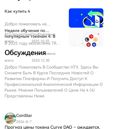
назвал криптовалюты важным явлением, отметив,
что их распространение снижает давление на
Как купить 4
доллар США и является позитивным для страны
фактором.
Добро пожаловать на
HTX.com! Мы сделали
Неделя обучения по
812 просмотров
Опубликовано
приобретение 4 (4) простым
популярным токенам 4: В
и удобным. Следуйте нашему
всего
2025.10.20
2025 году экосистема TRON
В 2025 году экосистема TRON
пошаговому руководству и
переживает взрывной рост,
быстро развивается, уделяя
Обсуждения
отправляйтесь в свое крипто-
TRON укрепляет позиции
2.3k просмотров
Опубликовано
особое внимание
путешествие.Шаг 1: Создайте
лидера по переводу
взаимодействию,
всего
2025.12.30
аккаунт на HTXИспользуйте
стейблкоинов
безопасности и
Добро Пожаловать В Сообщество HTX. Здесь Вы
свой адрес электронной
практическому внедрению.
Сможете Быть В Курсе Последних Новостей О
почты или номер телефона,
Развитии Платформы И Получить Доступ К
чтобы зарегистрироваться и
Профессиональной Аналитической Информации О
бесплатно создать аккаунт на
Рынке. Мнения Пользователей О Цене На 4 (4)
HTX. Пройдите удобную
Представлены Ниже.
регистрацию и откройте для
себя весь функционал.Создать
аккаунтШаг 2: Перейдите в
CoinStar
Купить криптовалюту и
выберите свой способ
2026-8-7
Прогноз цены токена Curve DAO – ожидается,
оплатыКредитная/Дебетовая