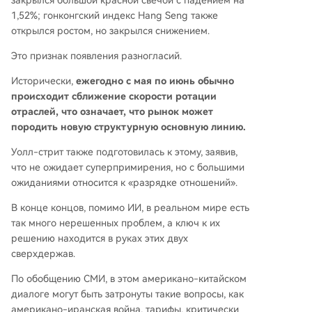
закрылся большой красной свечой с падением на
1,52%; гонконгский индекс Hang Seng также
открылся ростом, но закрылся снижением.
Это признак появления разногласий.
Исторически,
ежегодно с мая по июнь обычно
происходит сближение скорости ротации
отраслей, что означает, что рынок может
породить новую структурную основную линию.
Уолл-стрит также подготовилась к этому, заявив,
что не ожидает суперпримирения, но с большими
ожиданиями относится к «разрядке отношений».
В конце концов, помимо ИИ, в реальном мире есть
так много нерешенных проблем, а ключ к их
решению находится в руках этих двух
сверхдержав.
По обобщению СМИ, в этом американо-китайском
диалоге могут быть затронуты такие вопросы, как
американо-иранская война, тарифы, критически