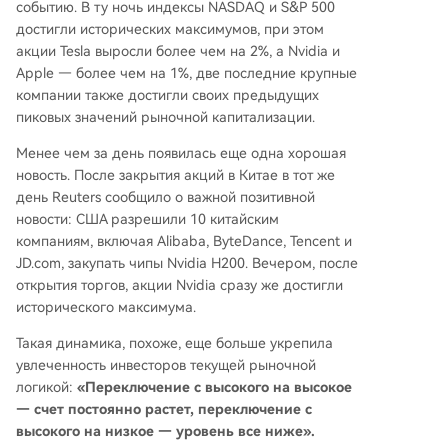
событию. В ту ночь индексы NASDAQ и S&P 500
достигли исторических максимумов, при этом
акции Tesla выросли более чем на 2%, а Nvidia и
Apple — более чем на 1%, две последние крупные
компании также достигли своих предыдущих
пиковых значений рыночной капитализации.
Менее чем за день появилась еще одна хорошая
новость. После закрытия акций в Китае в тот же
день Reuters сообщило о важной позитивной
новости: США разрешили 10 китайским
компаниям, включая Alibaba, ByteDance, Tencent и
JD.com, закупать чипы Nvidia H200. Вечером, после
открытия торгов, акции Nvidia сразу же достигли
исторического максимума.
Такая динамика, похоже, еще больше укрепила
увлеченность инвесторов текущей рыночной
логикой:
«Переключение с высокого на высокое
— счет постоянно растет, переключение с
высокого на низкое — уровень все ниже».