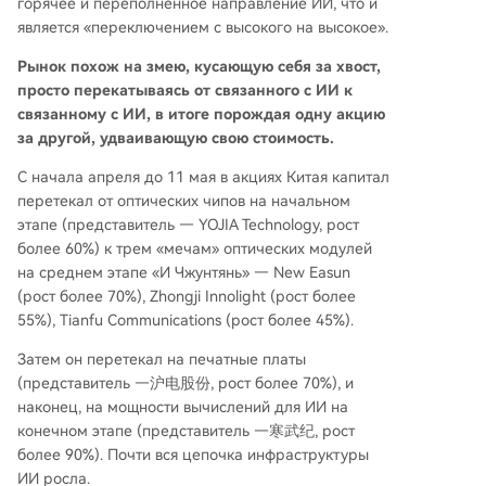
горячее и переполненное направление ИИ, что и
является «переключением с высокого на высокое».
Рынок похож на змею, кусающую себя за хвост,
просто перекатываясь от связанного с ИИ к
связанному с ИИ, в итоге порождая одну акцию
за другой, удваивающую свою стоимость.
С начала апреля до 11 мая в акциях Китая капитал
перетекал от оптических чипов на начальном
этапе (представитель — YOJIA Technology, рост
более 60%) к трем «мечам» оптических модулей
на среднем этапе «И Чжунтянь» — New Easun
(рост более 70%), Zhongji Innolight (рост более
55%), Tianfu Communications (рост более 45%).
Затем он перетекал на печатные платы
(представитель —沪电股份, рост более 70%), и
наконец, на мощности вычислений для ИИ на
конечном этапе (представитель —寒武纪, рост
более 90%). Почти вся цепочка инфраструктуры
ИИ росла.