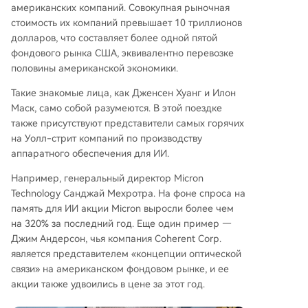
американских компаний. Совокупная рыночная
ьные мощности. Аналогичная картина наблюд
стоимость их компаний превышает 10 триллионов
алась и на американском рынке. Основная пр
долларов, что составляет более одной пятой
ичина этой концентрации — реальный эконо
фондового рынка США, эквивалентно перевозке
мический вклад ИИ. В первом квартале рост э
половины американской экономики.
кономики США почти полностью обеспечивал
ся сектором ИИ, в то время как не связанные
Такие знакомые лица, как Дженсен Хуанг и Илон
с ИИ сегменты экономики практически не рос
Маск, само собой разумеются. В этой поездке
ли. В Китае высокотехнологичное производст
также присутствуют представители самых горячих
во, включая ИИ, также стало ключевым драйв
на Уолл-стрит компаний по производству
ером роста прибылей промышленных предп
аппаратного обеспечения для ИИ.
риятий, инвестиций и экспорта. Прибыли комп
Например, генеральный директор Micron
аний в сфере ИИ резко опережают показател
Technology Санджай Мехротра. На фоне спроса на
и остального рынка как в США, так и в Китае.
память для ИИ акции Micron выросли более чем
Визит Трампа может внести н
...
на 320% за последний год. Еще один пример —
Джим Андерсон, чья компания Coherent Corp.
является представителем «концепции оптической
связи» на американском фондовом рынке, и ее
акции также удвоились в цене за этот год.