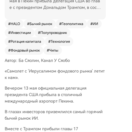
мая в Пекин прибыла делегация США во глав
е с президентом Дональдом Трампом, в соста
в которой вошли 17 генеральных директоров
крупнейших американских компаний, включа
#
HALO
#
Бычий рынок
#
Геополитика
#
ИИ
я Илона Маска и Дженсена Хуанга. Общая ры
#
Инвестиции
#
Полупроводник
ночная капитализация их компаний превышае
т 10 трлн долларов. Этот визит рассматривает
#
Ротация капитала
#
Технология
ся на рынке как новый импульс для и без того
#
Фондовый рынок
#
Чипы
горячего бычьего рынка, связанного с искусст
венным интеллектом (ИИ). В настоящее время
Автор: Ба Сяолин, Канал У Сяобо
глобальные рынки демонстрируют тенденци
«Самолет с 'Иерусалимом фондового рынка' летит
ю «переключения с высокого на высокое»: ка
к нам».
питал не перетекает из перегретых секторов
в недооцененные, а продолжает концентрир
Вечером 13 мая официальная делегация
оваться в ещё более перспективных и растущ
президента США прибыла в столичный
их направлениях ИИ, создавая эффект снежно
международный аэропорт Пекина.
го кома. С апреля по середину мая в Китае ро
ст показали акции по всей цепочке создания
В глазах инвесторов приземлился самый горячий
стоимости ИИ-инфраструктуры: от оптически
бычий рынок ИИ.
х чипов и оптических модулей до печатных пл
Вместе с Трампом прибыли главы 17
ат и компаний, предоставляющих вычислител