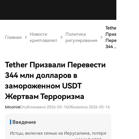
Tether
Новости
Политика
Призвали
Главная
криптовалют
регулирования
Перевести
344 ...
Tether Призвали Перевести
344 млн долларов в
замороженном USDT
Жертвам Терроризма
bitcoinist
Опубликовано 2026-05-16
Обновлено 2026-05-16
Введение
Истцы, включая семью из Иерусалима, потеря