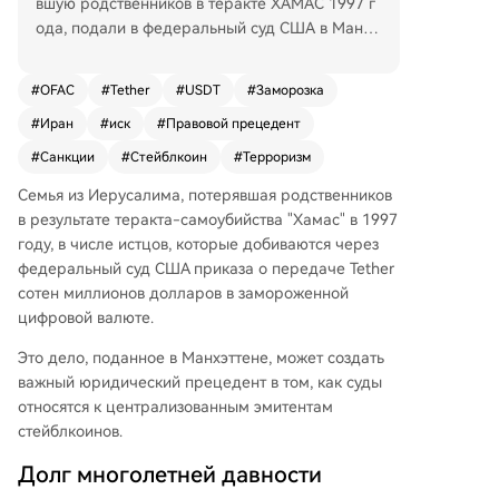
вшую родственников в теракте ХАМАС 1997 г
ода, подали в федеральный суд США в Манхэ
ттене иск к компании Tether. Они требуют, что
бы суд обязал Tether передать им 344 миллио
#
OFAC
#
Tether
#
USDT
#
Заморозка
на USDT, замороженных на двух кошельках бл
#
Иран
#
иск
#
Правовой прецедент
окчейна Tron. Эти кошельки, идентифицирова
нные Управлением по контролю за иностранн
#
Санкции
#
Стейблкоин
#
Терроризм
ыми активами Министерства финансов США
Семья из Иерусалима, потерявшая родственников
(OFAC) как связанные с Корпусом стражей ис
в результате теракта-самоубийства "Хамас" в 1997
ламской революции Ирана, были заморожен
году, в числе истцов, которые добиваются через
ы ранее в этом году. Истцы, имеющие неиспо
федеральный суд США приказа о передаче Tether
лненные судебные решения против Ирана, хо
сотен миллионов долларов в замороженной
тят получить эти средства в счёт долга. Иск ос
цифровой валюте.
нован на централизованном характере стейб
лкоина USDT, что позволяет Tether заморажив
Это дело, поданное в Манхэттене, может создать
ать средства и управлять ими. Адвокат Чарльз
важный юридический прецедент в том, как суды
Герштейн утверждает, что раз OFAC уже приз
относятся к централизованным эмитентам
нал кошельки активами, подконтрольными Ир
стейблкоинов.
ану, это открывает путь для их конфискации п
о антитеррористическому законодательству С
Долг многолетней давности
ША. Данное дело является частью более шир