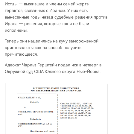
Истцы — выжившие и члены семей жертв
окой юридической кампании по установлени
терактов, связанных с Ираном. У них есть
ю прецедента, согласно которому суды могут
вынесенные годы назад судебные решения против
обязавать централизованные криптоплатфор
Ирана — решения, которые так и не были
мы передавать замороженные активы из санк
исполнены.
ционных кошельков.
Теперь они нацелились на кучу замороженной
криптовалюты как на способ получить
причитающееся.
Адвокат Чарльз Герштейн подал иск в четверг в
Окружной суд США Южного округа Нью-Йорка.