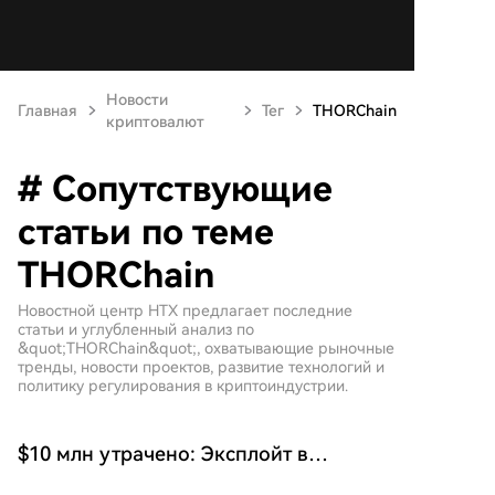
Новости
Главная
Тег
THORChain
криптовалют
# Сопутствующие
статьи по теме
THORChain
Новостной центр HTX предлагает последние
статьи и углубленный анализ по
&quot;THORChain&quot;, охватывающие рыночные
тренды, новости проектов, развитие технологий и
политику регулирования в криптоиндустрии.
$10 млн утрачено: Эксплойт в
Thorchain вызывает опасения по