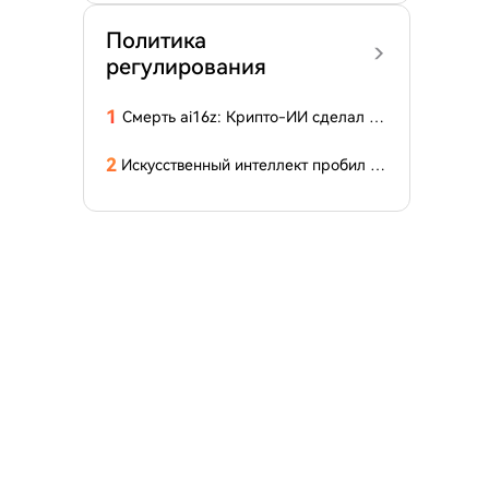
Политика
регулирования
1
Смерть ai16z: Крипто-ИИ сделал ра
ннюю заявку, но опоздал на пир
2
Искусственный интеллект пробил б
решь в 20-летнем рве CUDA от Дже
йсона Хуана всего за 10 часов