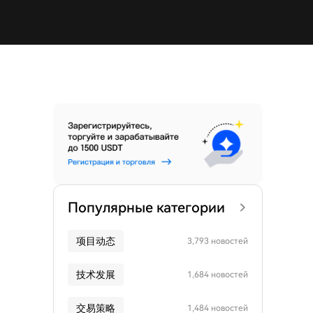
Популярные категории
项目动态
3,793 новостей
技术发展
1,684 новостей
交易策略
1,484 новостей