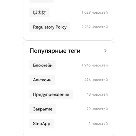
以太坊
1,029 новостей
Regulatory Policy
2,282 новостей
Популярные теги
Блокчейн
1,945 новостей
Альткоин
494 новостей
Предупреждение
48 новостей
Закрытие
79 новостей
StepApp
1 новостей