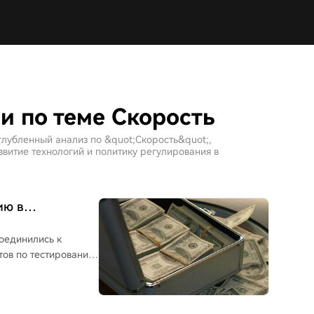
и по теме Скорость
глубленный анализ по &quot;Скорость&quot;,
витие технологий и политику регулирования в
ию в
соединились к
тов по тестированию
 участвуют пять
ования было
анием