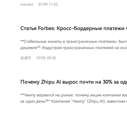
является архитектура развертывания, при которой каж
актуальность в условиях переменчивого рынка. Таким о
marsbit
07/09 11:55
сети размещается на отдельной пластине (wafer) чипа C
предложение SSF является важным направлением для 
позволяет масштабировать модель до 3 триллионов пар
подчеркивающим постоянную исследовательскую работ
от 70 до 100 таких пластин. Для преодоления ограниче
Ethereum. Источник: vitalik.eth.limo.
применяются оптимизированные, облегченные методы 
Статья Forbes: Кросс-бордерные платежи 
возможно, в сочетании с гибридными архитектурами,
стейблкоины стали быстрее, но не дешевл
OpenAI параллельно развивает собственную экосистему
**Стабильные монеты в трансграничных платежах: быст
первый специализированный чип для вывода ИИ — Jala
дешевле** Индустрия трансграничных платежей на основе стейблкоинов
демонстрирует стратегию компании по созданию полног
быстро растет. Технология готова, нормативная среда 
от проектирования моделей и чипов до оптимизации р
链捕手
07/05 09:20
транзакций увеличивается. По оценкам участников рын
— построить масштабируемую инфраструктуру для сл
стали быстрее, доступнее и надежнее. Однако, ключевое обещание о
сверхбыстрого и мощного искусственного интеллекта.
значительном снижении стоимости пока не выполнено.
форекс-брокеры берут 60-70 базисных пунктов за пер
Почему Zhipu AI вырос почти на 30% за од
а потенциал стейблкоинов — снизить эту стоимость до 2
препятствие — отсутствие крупных, ликвидных пулов, 
**Чжипу ворвался на рынок: почему акции компании вз
масштабирования и реального снижения цены. Еще одна проблема —
за один день?** Компания "Чжипу" (Zhipu AI), известная как "первая акция
доверие. Многие компании десятилетиями работают с
глобальной большой модели", показала резкий рост ак
посредниками, и личные отношения часто перевешива
день. Причина — технический прорыв: запуск API высо
экономию. Переход на новые технологии будет постепенным. У
модели GLM-5.1, генерирующей текст со скоростью **4
компании, такие как Caliza, видят свою роль не в замен
секунду** (около 200 иероглифов). **Почему скорость стала ключевым