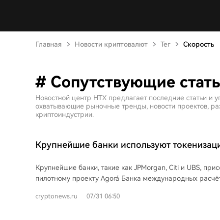
Главная
Новости криптовалют
Тег
Скорость
# Сопутствующие стать
Новостной центр HTX предлагает последние статьи и у
охватывающие рыночные тренды, новости проектов, раз
криптоиндустрии.
Крупнейшие банки используют токенизац
трансграничных переводах
Крупнейшие банки, такие как JPMorgan, Citi и UBS, при
пилотному проекту Agorá Банка международных расчё
токенизированных трансграничных платежей. В проекте
cryptonews.ru
07/31 06:50
центральных и 28 коммерческих банков. В ходе тестир
обработано около $1 млн в шести валютах с использов