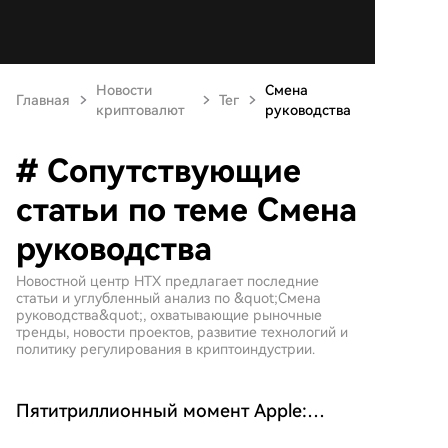
Новости
Смена
Главная
Тег
криптовалют
руководства
# Сопутствующие
статьи по теме Смена
руководства
Новостной центр HTX предлагает последние
статьи и углубленный анализ по &quot;Смена
руководства&quot;, охватывающие рыночные
тренды, новости проектов, развитие технологий и
политику регулирования в криптоиндустрии.
Пятитриллионный момент Apple:
лучшая отчетность, худший ИИ