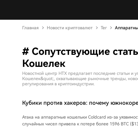
Главная
Новости криптовалют
Тег
Аппаратны
# Сопутствующие стать
Кошелек
Новостной центр HTX предлагает последние статьи и 
Кошелек&quot;, охватывающие рыночные тренды, новост
регулирования в криптоиндустрии.
Кубики против хакеров: почему южнокор
биткоинеры не пострадали от взлома Cold
Атака на аппаратные кошельки Coldcard из-за уязвимос
случайных чисел привела к потере более 1596 BTC ($13
адресов. Несмотря на популярность Coldcard среди оп
южнокорейское биткоин-сообщество практически не по