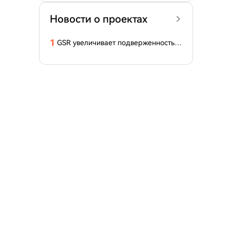
Новости о проектах
1
GSR увеличивает подверженность B
itcoin после падения портфеля Crypt
o Core3 на 57,78%