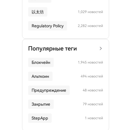
以太坊
1,029 новостей
Regulatory Policy
2,282 новостей
Популярные теги
Блокчейн
1,945 новостей
Альткоин
494 новостей
Предупреждение
48 новостей
Закрытие
79 новостей
StepApp
1 новостей