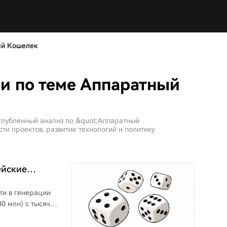
й Кошелек
и по теме Аппаратный
углубленный анализ по &quot;Аппаратный
и проектов, развитие технологий и политику
ейские
card
ти в генерации
0 млн) с тысяч
ытных пользователей,
страдало. Аналитик