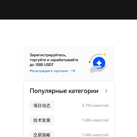
Популярные категории
项目动态
3,793 новостей
技术发展
1,684 новостей
交易策略
1,484 новостей