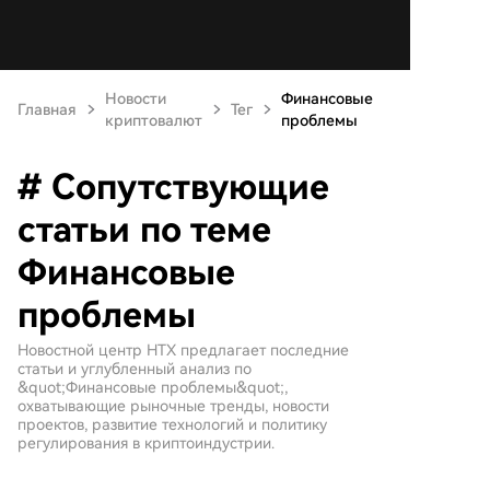
Новости
Финансовые
Главная
Тег
криптовалют
проблемы
# Сопутствующие
статьи по теме
Финансовые
проблемы
Новостной центр HTX предлагает последние
статьи и углубленный анализ по
&quot;Финансовые проблемы&quot;,
охватывающие рыночные тренды, новости
проектов, развитие технологий и политику
регулирования в криптоиндустрии.