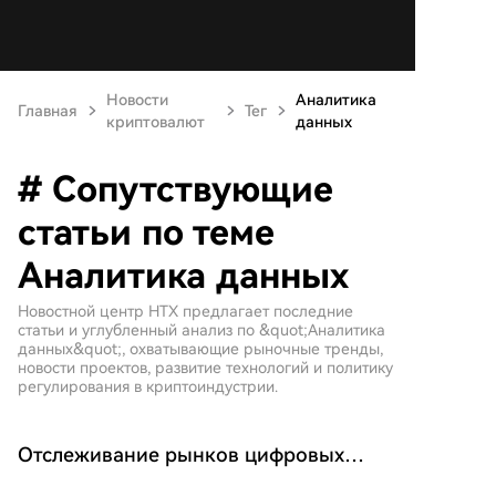
Новости
Аналитика
Главная
Тег
криптовалют
данных
# Сопутствующие
статьи по теме
Аналитика данных
Новостной центр HTX предлагает последние
статьи и углубленный анализ по &quot;Аналитика
данных&quot;, охватывающие рыночные тренды,
новости проектов, развитие технологий и политику
регулирования в криптоиндустрии.
Отслеживание рынков цифровых
активов за пределами крипто-