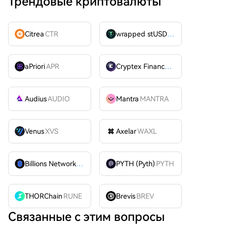
Трендовые криптовалюты
Citrea
CTR
wrapped stUSDT
WSTUSDT
aPriori
APR
Cryptex Finance
CTX
Audius
AUDIO
Mantra
MANTRA
Venus
XVS
Axelar
WAXL
Billions Network
BILL
PYTH (Pyth)
PYTH
THORChain
RUNE
Brevis
BREV
Связанные с этим вопросы