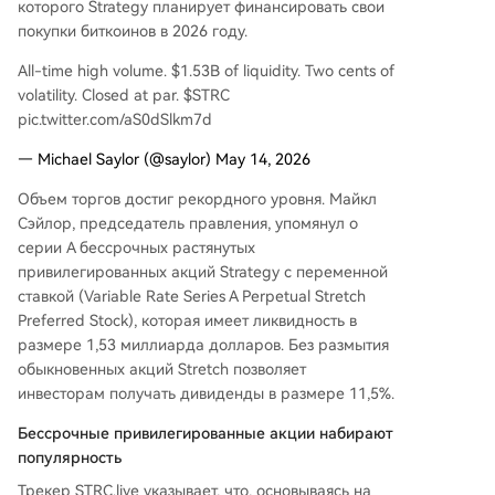
которого Strategy планирует финансировать свои
ve и японская Metaplanet, которые также испо
покупки биткоинов в 2026 году.
льзуют подобные акции для финансирования
покупок биткойнов.
All-time high volume. $1.53B of liquidity. Two cents of
volatility. Closed at par. $STRC
pic.twitter.com/aS0dSlkm7d
— Michael Saylor (@saylor) May 14, 2026
Объем торгов достиг рекордного уровня. Майкл
Сэйлор, председатель правления, упомянул о
серии A бессрочных растянутых
привилегированных акций Strategy с переменной
ставкой (Variable Rate Series A Perpetual Stretch
Preferred Stock), которая имеет ликвидность в
размере 1,53 миллиарда долларов. Без размытия
обыкновенных акций Stretch позволяет
инвесторам получать дивиденды в размере 11,5%.
Бессрочные привилегированные акции набирают
популярность
Трекер STRC.live указывает, что, основываясь на