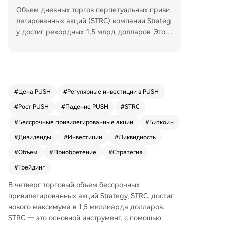
Объем дневных торгов перпетуальных приви
легированных акций (STRC) компании Strateg
y достиг рекордных 1,5 млрд долларов. Этот
инструмент является основным для финансир
ования покупки биткойнов в 2026 году. Предс
едатель Майкл Сэйлор отметил, что эти акции
серии A с переменной ставкой обеспечивают
ликвидность в 1,53 млрд долларов и дивиден
#
Цена PUSH
#
Регулярные инвестиции в PUSH
ды 11,5% без размывания обыкновенных акци
#
Рост PUSH
#
Падение PUSH
#
STRC
й. Согласно данным трекера STRC.live, компан
ия потенциально может привлечь 735,4 млн д
#
Бессрочные привилегированные акции
#
Биткоин
олларов для покупки около 9066 BTC. Strategy
#
Дивиденды
#
Инвестиции
#
Ликвидность
активно наращивает запасы биткойнов, купив
#
Объем
#
Приобретение
#
Стратегия
101 147 BTC с марта. В условиях сложного ры
нка перпетуальные привилегированные акци
#
Трейдинг
и стали популярным механизмом финансиров
В четверг торговый объем бессрочных
ания для казначейств биткойнов. Цель Strateg
привилегированных акций Strategy, STRC, достиг
y — сделать этот инструмент крупнейшим кре
нового максимума в 1,5 миллиарда долларов.
дитным инструментом в мире. Эту стратегию
STRC — это основной инструмент, с помощью
перенимают и другие компании, такие как Stri