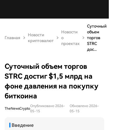
Суточный
Новости
объем
Новости
Главная
о
торгов
криптовалют
проектах
STRC
дос...
Суточный объем торгов
STRC достиг $1,5 млрд на
фоне давления на покупку
биткоина
Опубликовано 2026-
Обновлено 2026-
TheNewsCrypto
05-15
05-15
Введение