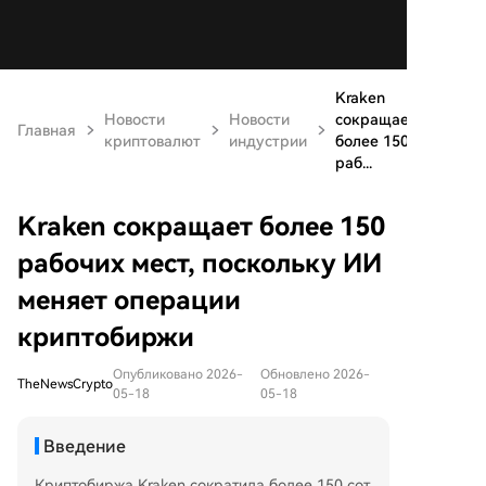
Kraken
Новости
Новости
сокращает
Главная
криптовалют
индустрии
более 150
раб...
Kraken сокращает более 150
рабочих мест, поскольку ИИ
меняет операции
криптобиржи
Опубликовано 2026-
Обновлено 2026-
TheNewsCrypto
05-18
05-18
Введение
Криптобиржа Kraken сократила более 150 сот