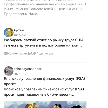
Профессиональной Аналитической Информации О
Рынке. Мнения Пользователей О Цене На AI (AI)
Представлены Ниже.
Артём
2026-8-7
Разбираем свежий отчет по рынку труда США -
там есть аргументы в пользу более мягкой
политики ФРС. Или как минимум - аргументы
Комментарии
1
Поделиться
не повышать ставку в сентябре. Главные
данные за июль: - число занятых в
princeayeshahoor
2026-8-7
Японское управление финансовых услуг (FSA)
просит
Японское управление финансовых услуг (FSA)
просит криптовалютные биржи ввести
задержки при выводе средств для борьбы с
мошенничеством Японский финансовый