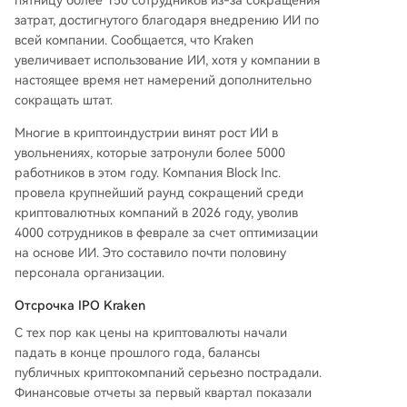
пятницу более 150 сотрудников из-за сокращения
е отменяла планы по IPO в марте из-за небла
затрат, достигнутого благодаря внедрению ИИ по
гоприятных рыночных условий.
всей компании. Сообщается, что Kraken
увеличивает использование ИИ, хотя у компании в
настоящее время нет намерений дополнительно
сокращать штат.
Многие в криптоиндустрии винят рост ИИ в
увольнениях, которые затронули более 5000
работников в этом году. Компания Block Inc.
провела крупнейший раунд сокращений среди
криптовалютных компаний в 2026 году, уволив
4000 сотрудников в феврале за счет оптимизации
на основе ИИ. Это составило почти половину
персонала организации.
Отсрочка IPO Kraken
С тех пор как цены на криптовалюты начали
падать в конце прошлого года, балансы
публичных криптокомпаний серьезно пострадали.
Финансовые отчеты за первый квартал показали