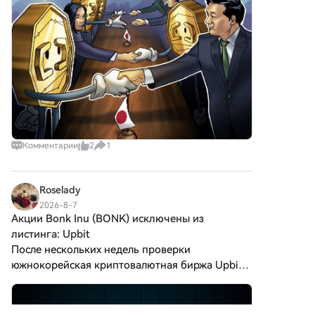
регулятор обратился к криптовалютным
биржам с
Комментарии
2
1
Roselady
2026-8-7
Акции Bonk Inu (BONK) исключены из
листинга: Upbit
После нескольких недель проверки
южнокорейская криптовалютная биржа Upbit
объявила о делистинге Bonk Inu ($BONK),
сославшись на нерешенные проблемы
безопасности и соответствия нормативным