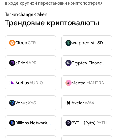
в ходе крупной перестановки криптопортфеля
Теги
exchangeKraken
Трендовые криптовалюты
Citrea
CTR
wrapped stUSDT
WSTUSDT
aPriori
APR
Cryptex Finance
CTX
Audius
AUDIO
Mantra
MANTRA
Venus
XVS
Axelar
WAXL
Billions Network
BILL
PYTH (Pyth)
PYTH