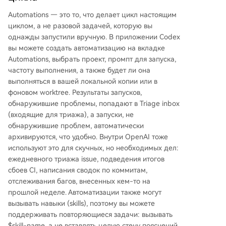
Automations — это то, что делает цикл настоящим
циклом, а не разовой задачей, которую вы
однажды запустили вручную. В приложении Codex
вы можете создать автоматизацию на вкладке
Automations, выбрать проект, промпт для запуска,
частоту выполнения, а также будет ли она
выполняться в вашей локальной копии или в
фоновом worktree. Результаты запусков,
обнаружившие проблемы, попадают в Triage inbox
(входящие для триажа), а запуски, не
обнаружившие проблем, автоматически
архивируются, что удобно. Внутри OpenAI тоже
используют это для скучных, но необходимых дел:
ежедневного триажа issue, подведения итогов
сбоев CI, написания сводок по коммитам,
отслеживания багов, внесенных кем-то на
прошлой неделе. Автоматизации также могут
вызывать навыки (skills), поэтому вы можете
поддерживать повторяющиеся задачи: вызывать
$skill-name, а не вставлять целую стену пояснений