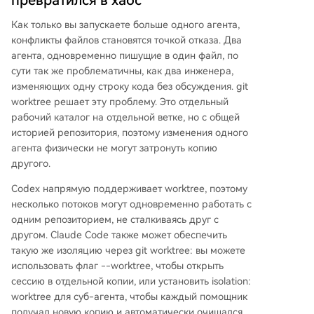
превратился в хаос
Как только вы запускаете больше одного агента,
конфликты файлов становятся точкой отказа. Два
агента, одновременно пишущие в один файл, по
сути так же проблематичны, как два инженера,
изменяющих одну строку кода без обсуждения. git
worktree решает эту проблему. Это отдельный
рабочий каталог на отдельной ветке, но с общей
историей репозитория, поэтому изменения одного
агента физически не могут затронуть копию
другого.
Codex напрямую поддерживает worktree, поэтому
несколько потоков могут одновременно работать с
одним репозиторием, не сталкиваясь друг с
другом. Claude Code также может обеспечить
такую же изоляцию через git worktree: вы можете
использовать флаг --worktree, чтобы открыть
сессию в отдельной копии, или установить isolation:
worktree для суб-агента, чтобы каждый помощник
получал новую копию и автоматически очищался