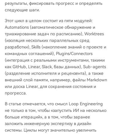
ее как на предлог избегать глубокого понима
результаты, фиксировать прогресс и определять
ния системы. Ключевым навыком будущего ст
следующие шаги.
ановится проектирование надежных и провер
Этот цикл в целом состоит из пяти модулей:
яемых рабочих процессов для агентов, а не п
Automations (автоматическое обнаружение и
росто создание промптов.
триажирование задач по расписанию), Worktrees
(изоляция нескольких параллельных сред
разработки), Skills (накопление знаний о проекте и
командных соглашений), Plugins/Connectors
(интеграция с реальными инструментами, такими
как GitHub, Linear, Slack, базы данных), Sub-agents
(разделение исполнителя и рецензента), а также
внешний слой памяти, например, файлы Markdown
или доска Linear, для сохранения состояния и
прогресса.
В статье отмечается, что смысл Loop Engineering
не только в том, чтобы «запустить ИИ на несколько
больше итераций», а в том, чтобы заранее
заложить инженерную экспертизу в дизайн
системы. Циклы могут значительно увеличить