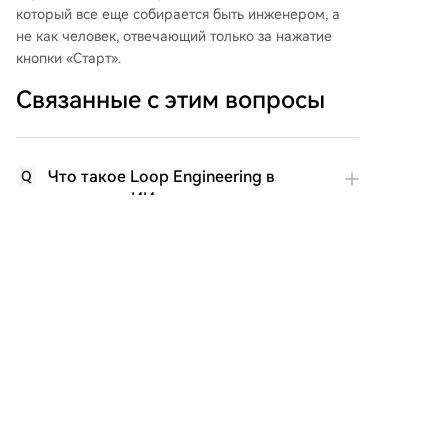
который все еще собирается быть инженером, а
не как человек, отвечающий только за нажатие
кнопки «Старт».
Связанные с этим вопросы
Что такое Loop Engineering в
Q
контексте ИИ-программирования
и почему автор считает, что оно
заменяет ручное написание
промптов?
Какие пять основных компонентов
Q
составляют цикл (loop) в Loop
Engineering, и как они
взаимодействуют?