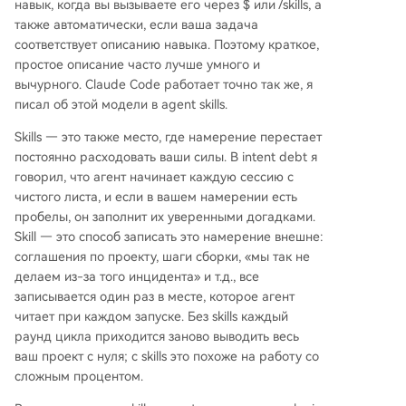
навык, когда вы вызываете его через $ или /skills, а
также автоматически, если ваша задача
соответствует описанию навыка. Поэтому краткое,
простое описание часто лучше умного и
вычурного. Claude Code работает точно так же, я
писал об этой модели в agent skills.
Skills — это также место, где намерение перестает
постоянно расходовать ваши силы. В intent debt я
говорил, что агент начинает каждую сессию с
чистого листа, и если в вашем намерении есть
пробелы, он заполнит их уверенными догадками.
Skill — это способ записать это намерение внешне:
соглашения по проекту, шаги сборки, «мы так не
делаем из-за того инцидента» и т.д., все
записывается один раз в месте, которое агент
читает при каждом запуске. Без skills каждый
раунд цикла приходится заново выводить весь
ваш проект с нуля; с skills это похоже на работу со
сложным процентом.