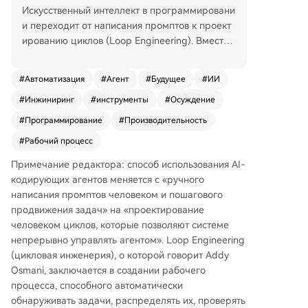
Искусственный интеллект в программировани
и переходит от написания промптов к проект
ированию циклов (Loop Engineering). Вместо т
ого чтобы вручную управлять агентом в кажд
ом шаге, разработчик создает систему, котор
#
Автоматизация
#
Агент
#
Будущее
#
ИИ
ая автоматически обнаруживает задачи, расп
#
Инжиниринг
#
инструменты
#
Осуждение
ределяет их, проверяет результаты и определ
яет следующие действия. Такой цикл состоит
#
Программирование
#
Производительность
из пяти ключевых компонентов: автоматизаци
#
Рабочий процесс
и для планирования задач, рабочих деревьев
для изоляции сред, навыков для сохранения з
Примечание редактора: способ использования AI-
наний проекта, плагинов для интеграции с ин
кодирующих агентов меняется с «ручного
струментами и под-агентов для разделения р
написания промптов человеком и пошагового
олей исполнителя и проверяющего. Внешняя
продвижения задач» на «проектирование
память (например, файлы или доски задач) с
человеком циклов, которые позволяют системе
охраняет состояние. Хотя циклы повышают эф
непрерывно управлять агентом». Loop Engineering
фективность, они не заменяют необходимость
(цикловая инженерия), о которой говорит Addy
проверки, понимания кода и инженерных суж
Osmani, заключается в создании рабочего
дений. Риск заключается не в использовании
процесса, способного автоматически
автоматизации, а в том, чтобы полагаться на н
обнаруживать задачи, распределять их, проверять