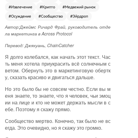
общества на платформах вроде Clubhouse и D
#
Извлечение
#
Крипто
#
Медвежий рынок
iscord были построены на подлинном общем
интересе, глубокой вере в технологии, взаимн
#
Осуждение
#
Сообщество
#
Эйрдроп
ой поддержке и совместном «строительстве».
Автор:
Джеймс Ричард Фрай, руководитель отде
Именно эта вера и азарт двигали индустрию
ла маркетинга в Across Protocol
вперёд. Однако сегодня, по его мнению, ситу
ация кардинально изменилась. Понятие «сооб
Перевод: Джяхуань, ChainCatcher
щество» было искажено. Большинство соврем
енных дискорд-серверов и чатов превратили
Я долго колебался, как начать этот текст. Час
сь в инструменты для извлечения выгоды. Уча
ть меня хотела приукрасить всё солнечным с
стники активно имитируют вовлечённость тол
ветом. Обернуть это в маркетинговую обертк
ько до момента листинга токена (TGE) или аи
у, сказать красиво и двигаться дальше.
рдропа, после чего либо исчезают, либо прев
Но это было бы не совсем честно. Если вы м
ращаются в токсичную толпу, требующую нем
еня знаете, то знаете, что я человек, чьи эмоц
едленной прибыли и обвиняющую проект в п
ии на лице и кто не может держать мысли в с
ровале. Искренние дискуссии сменились спа
ебе. Поэтому я скажу прямо.
мом и искусственной активностью ради накоп
ления баллов. Автор констатирует, что Across
Сообщество мертво. Конечно, так было не вс
Protocol не избежал этой участи. Их некогда ж
егда. Это очевидно, но я скажу это громко.
ивое и преданное сообщество деградировал
о, вытеснив настоящих сторонников. В результ