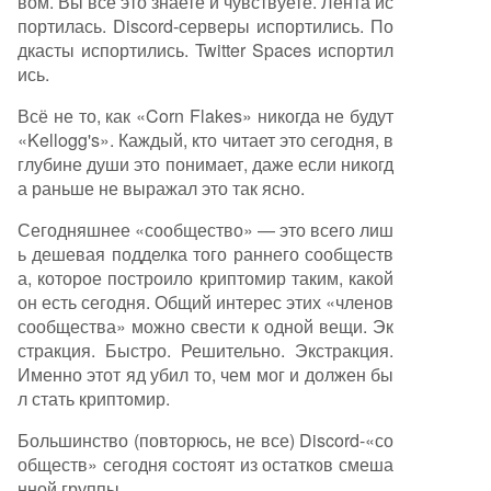
вом. Вы все это знаете и чувствуете. Лента ис
портилась. Discord-серверы испортились. По
дкасты испортились. Twitter Spaces испортил
ись.
Всё не то, как «Corn Flakes» никогда не будут
«Kellogg's». Каждый, кто читает это сегодня, в
глубине души это понимает, даже если никогд
а раньше не выражал это так ясно.
Сегодняшнее «сообщество» — это всего лиш
ь дешевая подделка того раннего сообществ
а, которое построило криптомир таким, какой
он есть сегодня. Общий интерес этих «членов
сообщества» можно свести к одной вещи. Эк
стракция. Быстро. Решительно. Экстракция.
Именно этот яд убил то, чем мог и должен бы
л стать криптомир.
Большинство (повторюсь, не все) Discord-«со
обществ» сегодня состоят из остатков смеша
нной группы.