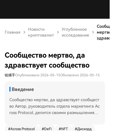
Сообщество
Новости
Углубленное
Главная
мертво, да
криптовалют
исследование
здравств...
Сообщество мертво, да
здравствует сообщество
链捕手
Опубликовано 2026-05-15
Обновлено 2026-05-15
Введение
Сообщество мертво, да здравствует сообщест
во Автор, руководитель отдела маркетинга Ac
ross Protocol, делится своими размышлениями
о состоянии криптосообществ. Он вспоминает
«золотую эру» ранней криптосферы, когда со
#
Across Protocol
#
DeFi
#
NFT
#
Дискорд