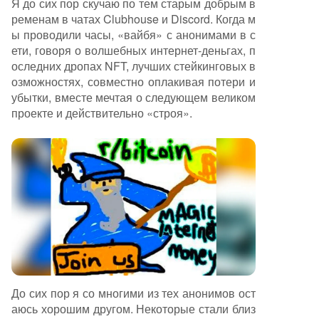
Я до сих пор скучаю по тем старым добрым в
ате было принято трудное решение перевест
ременам в чатах Clubhouse и Discord. Когда м
и официальный Discord-сервер Across в режи
ы проводили часы, «вайбя» с анонимами в с
м «только для чтения» с последующим полны
ети, говоря о волшебных интернет-деньгах, п
м закрытием. Он благодарит ту часть сообще
оследних дропах NFT, лучших стейкинговых в
ства, которая остаётся верной и продолжает п
озможностях, совместно оплакивая потери и
оддерживать проект, и призывает их продолж
убытки, вместе мечтая о следующем великом
ать работу вместе. В заключение он повторяе
проекте и действительно «строя».
т парадоксальный лозунг, отражающий двойс
твенность момента: ностальгию по подлинном
у сообществу про
...
До сих пор я со многими из тех анонимов ост
аюсь хорошим другом. Некоторые стали близ