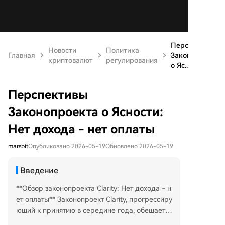
Перспективы
Новости
Политика
Главная
Законопроекта
криптовалют
регулирования
о Яс...
Перспективы
Законопроекта о Ясности:
Нет дохода - нет оплаты
marsbit
Опубликовано 2026-05-19
Обновлено 2026-05-19
Введение
**Обзор законопроекта Clarity: Нет дохода - н
ет оплаты** Законопроект Clarity, прогрессиру
ющий к принятию в середине года, обещает с
оздать более четкие рамки для стейблкоинов,