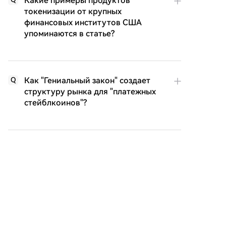
Какие примеры продуктов
токенизации от крупных
финансовых институтов США
упоминаются в статье?
Как "Гениальный закон" создает
Q
структуру рынка для "платежных
стейблкоинов"?
Какой новый арбитражный
Q
потенциал, по мнению автора,
возникает для стейблкоинов с
приходом "Закона о ясности"?
Похожее