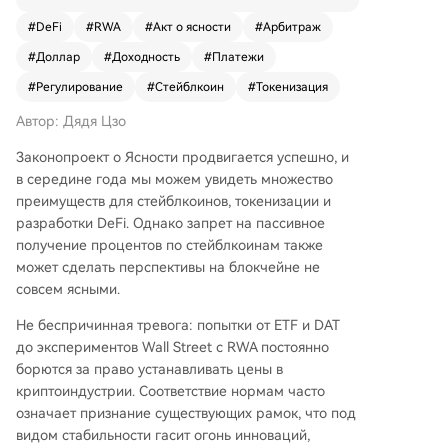
токенизации и DeFi. Однако его потенциальн
#
DeFi
#
RWA
#
Акт о ясности
#
Арбитраж
ый запрет на пассивное начисление проценто
#
Доллар
#
Доходность
#
Платежи
в по стейблкоинам может изменить ландшафт.
Анализ показывает, что более ранний законоп
#
Регулирование
#
Стейблкоин
#
Токенизация
роект Lummis-Gillibrand ("гениальный закон")
Автор: Дядя Цзо
заложил основу для "платежных стейблкоино
в", не приносящих доход. Он позволяет исполь
Законопроект о Ясности продвигается успешно, и
зовать токенизированные активы (как фонды
в середине года мы можем увидеть множество
денежного рынка BlackRock BUIDL) в качеств
преимуществ для стейблкоинов, токенизации и
е резервов, создавая контролируемую экосис
разработки DeFi. Однако запрет на пассивное
тему, где стейблкоины служат розничным кон
получение процентов по стейблкоинам также
ечным точкам для казначейских облигаций С
может сделать перспективы на блокчейне не
ША. Законопроект Clarity фокусируется на сле
совсем ясными.
дующем шаге: ограничении и регулировании
механизмов начисления процентов. Его цель
Не беспричинная тревога: попытки от ETF и DAT
— перенаправить прибыль от процентов по с
до экспериментов Wall Street с RWA постоянно
тейблкоинам обратно в финансовую систему
борются за право устанавливать цены в
США, поскольку базовыми активами должны б
криптоиндустрии. Соответствие нормам часто
ыть американские гособлигации. Это создает
означает признание существующих рамок, что под
давление на офшорные стейблкоины, такие к
видом стабильности гасит огонь инноваций,