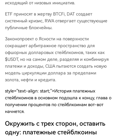
ак USDT, и открывает новые арбитражные воз
исходящий от низовых инициатив.
можности для цепочек и合规 офшорных долл
ETF приносят в жертву BTCFi, DAT создает
аровых стейблкоинов. В конечном счете, оба з
системный кризис, RWA отвергает существующие
аконопроекта стремятся создать самоподдер
публичные блокчейны.
живающуюся систему: стейблкоины стимулир
уются для глобального использования (плате
Законопроект о Ясности на поверхности
жи), но их доходность привязана к спросу на г
сокращает арбитражное пространство для
особлигации США, укрепляя доллар. DeFi и м
офшорных долларовых стейблкоинов, таких как
ежцепочечный арбитраж, однако, вероятно, п
$USDT, но на самом деле, разделяя и комбинируя
родолжат находить лазейки в новых правила
платежи и доходы, США пытаются создать новую
х.
модель циркуляции доллара за пределами
золота, нефти и кредита.
style="text-align: start;">История платежных
стейблкоинов в основном подошла к концу, глава о
получении процентов по стейблкоинам вот-вот
начнется.
Окружить с трех сторон, оставить
одну: платежные стейблкоины