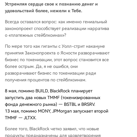
Устремляя сердце свое к познанию денег и
удовольствий более, нежели к Тебе.
Всегда оставался вопрос: как именно гениальный
законопроект способствует реализации нарратива
о «платежных стейблкоинах»?
По мере того как гиганты с Уолл-стрит накануне
принятия Законопроекта о Ясности разворачивают
бизнес по токенизации, этот вопрос становится все
более острым. Да, я не ошибся, они
разворачивают бизнес по токенизации ради
получения процентов по стейблкоинам.
8 мая, помимо BUILD, BlackRock планирует
запустить два новых TMMF (токенизированных
фонда денежного рынка) — BSTBL и BRSRV.
13 мая, помимо MONY, JPMorgan запускает второй
TMMF — JLTXX.
Более того, BlackRock четко заявил, что новые
продукты предназначены для удовлетворения