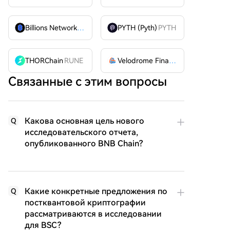
Billions Network
BILL
PYTH (Pyth)
PYTH
THORChain
RUNE
Velodrome Finance
VELODROME
Связанные с этим вопросы
Какова основная цель нового
Q
исследовательского отчета,
опубликованного BNB Chain?
Какие конкретные предложения по
Q
постквантовой криптографии
рассматриваются в исследовании
для BSC?