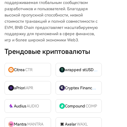
поддерживаемая глобальным сообществом
разработчиков и пользователей. Благодаря
высокой пропускной способности, низкой
стоимости транзакций и полной совместимости с
EVM, BNB Chain предоставляет масштабируемую
поддержку для приложений в сфере финансов,
игр и более широкой экономики Web3.
Трендовые криптовалюты
Citrea
CTR
wrapped stUSDT
WSTUSDT
aPriori
APR
Cryptex Finance
CTX
Audius
AUDIO
Compound
COMP
Mantra
MANTRA
Axelar
WAXL