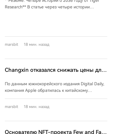
**Резюме: Четыре истории о 2036 году от Tiger
конечную судьбу блокчейна к 2036
быстро взлетел, достигнув рыночной
Research** В статье через четыре истории
капитализации в 2,6 миллиарда долларов и
году
обычных людей показано, как блокчейн-
положив начало буму токенов, связанных с AI
технологии могут изменить мир к 2036 году.
Agent, в конце 2024 года. Однако его
**Джуди (обмен валюты):** В вымышленной
фундаментальная проблема заключалась в том,
стране Зутопия национальная валюта из-за
что цена и ажиотаж опередили реальную
гиперинфляции почти вытеснена из повседневной
технологию; позже появились сомнения в истинной
marsbit
18 мин. назад
жизни долларовыми стейблкоинами (USDT, USDC).
автономности его ключевого ИИ-агента. К 2026
Государство постепенно начинает принимать их
году концепции, продвигаемые крипто-ИИ
для уплаты налогов и выплаты зарплат, что
проектами (анализ рынка, автоматизация рабочих
символизирует переход денежного суверенитета к
процессов), стали реальностью благодаря таким
Changxin отказался снижать цены для
частным стабильным цифровым активам в
компаниям, как Anthropic и OpenAI, которые
Apple, цена не ниже Samsung и SK
нестабильных экономиках. **Лиа (трейдер):** Для
построили устойчивые бизнес-модели на
По данным южнокорейского издания Digital Daily,
Hynix, Apple потеряла переговорную
поколения, выросшего в цифровую эпоху,
подписках и API, без использования токенов. В то
компания Apple обратилась к китайскому
инвестиции стали нормой. К 2036 году границы
позицию
время как крипто-ИИ проекты рухнули вместе со
производителю памяти CXMT (ChangXin Memory
рынков стерлись — на смартфоне можно
стоимостью своих токенов, их базовые
Technologies) с запросом на поставку DRAM по
круглосуточно торговать токенизированными
marsbit
18 мин. назад
технологические框架ы (как Eliza) продолжали
ценам ниже, чем у Samsung и SK Hynix. Однако
акциями, недвижимостью и другими активами со
существовать. Иронично, что основным активным
CXMT отказалась идти на уступки, заявив, что её
всего мира через децентрализованные
контрибьютором в репозитории Eliza на прошлой
цены будут не ниже, а возможно, и выше, чем у
платформы, где главное — постоянный доступ и
неделе был ИИ Claude. Падение ai16z
корейских конкурентов. Основная причина —
Основателю NFT-проекта Few and Far
возможность. **До Хён (инженер):** Он