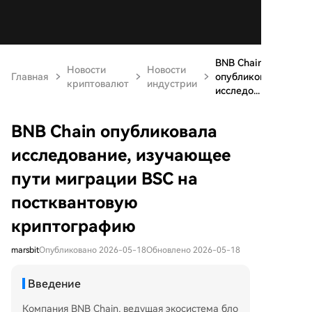
BNB Chain
Новости
Новости
Главная
опубликовала
криптовалют
индустрии
исследо...
BNB Chain опубликовала
исследование, изучающее
пути миграции BSC на
постквантовую
криптографию
marsbit
Опубликовано 2026-05-18
Обновлено 2026-05-18
Введение
Компания BNB Chain, ведущая экосистема бло