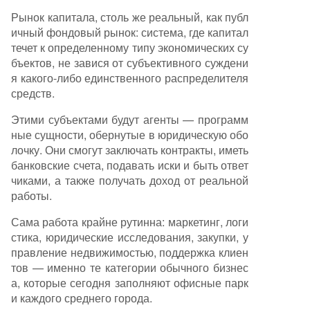
итал для стартапов, программируемые аванс
Рынок капитала, столь же реальный, как публ
ы на оборотный капитал (по модели Stripe Ca
ичный фондовый рынок: система, где капитал
pital), финансирование на основе выручки (RB
течет к определенному типу экономических су
F) и, наконец, структурированное финансиров
бъектов, не завися от субъективного суждени
ание портфелей (slate financing) для институц
я какого-либо единственного распределителя
иональных инвесторов. Токенизация станет сл
средств.
оем расчета, обеспечивающим ликвидность.
Этими субъектами будут агенты — программ
Ключевое препятствие сегодня — не технолог
ные сущности, обернутые в юридическую обо
ия или спрос, а отсутствие финансовой инфра
лочку. Они смогут заключать контракты, иметь
структуры: стандартных методик оценки, конт
банковские счета, подавать иски и быть ответ
рактов и рейтингов. Как только эта «скучная»
чиками, а также получать доход от реальной
работа будет проделана, капитал хлынет к аг
работы.
ентам напрямую, основываясь на их проверяе
мых денежн
...
Сама работа крайне рутинна: маркетинг, логи
стика, юридические исследования, закупки, у
правление недвижимостью, поддержка клиен
тов — именно те категории обычного бизнес
а, которые сегодня заполняют офисные парк
и каждого среднего города.