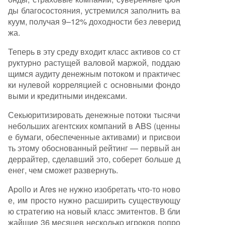
ды благосостояния, устремился заполнить ва
куум, получая 9–12% доходности без леверид
жа.
Теперь в эту среду входит класс активов со ст
руктурно растущей валовой маржой, поддаю
щимся аудиту денежным потоком и практичес
ки нулевой корреляцией с основными фондо
выми и кредитными индексами.
Секьюритизировать денежные потоки тысячи
небольших агентских компаний в ABS (ценны
е бумаги, обеспеченные активами) и присвои
ть этому обоснованный рейтинг — первый ан
деррайтер, сделавший это, соберет больше д
енег, чем сможет развернуть.
Apollo и Ares не нужно изобретать что-то ново
е, им просто нужно расширить существующу
ю стратегию на новый класс эмитентов. В бли
жайшие 36 месяцев несколько игроков попро