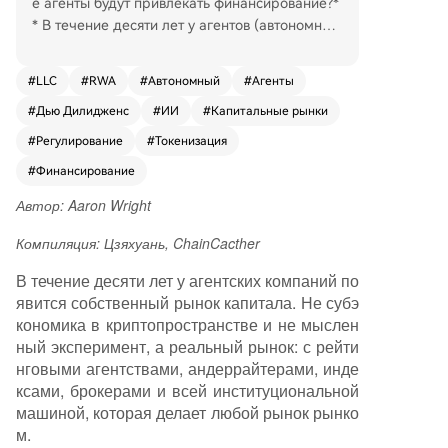
е агенты будут привлекать финансирование?*
* В течение десяти лет у агентов (автономных
программных сущностей, выполняющих бизне
с-задачи) появится собственный рынок капит
#
LLC
#
RWA
#
Автономный
#
Агенты
ала — реальный, с рейтинговыми агентствам
#
Дью Дилидженс
#
ИИ
#
Капитальные рынки
и, андеррайтерами и индексами. Это будут ю
ридические лица (например, LLC в Вайоминг
#
Регулирование
#
Токенизация
е), которые могут подписывать контракты, им
#
Финансирование
еть счета и зарабатывать, выполняя рутинную
работу (маркетинг, логистика, поддержка кли
Автор: Aaron Wright
ентов) с затратами на 85-90% ниже, чем у чел
Компиляция: Цзяхуань, ChainCacther
овеческих команд. Четыре фактора делают эт
о неизбежным: 1) Неоспоримая экономическа
В течение десяти лет у агентских компаний по
я эффективность; 2) Первые агентские компан
явится собственный рынок капитала. Не субэ
ии (Sierra, Harvey) уже существуют и приносят
кономика в криптопространстве и не мыслен
миллиардные доходы; 3) Правовые框架 для а
ный эксперимент, а реальный рынок: с рейти
лгоритмического управления компаниями уж
нговыми агентствами, андеррайтерами, инде
е созданы; 4) Огромные объёмы частного кап
ксами, брокерами и всей институциональной
итала ищут новые источники доходности. Фин
машиной, которая делает любой рынок рынко
ансирование будет многоуровневым, адаптир
м.
ованным под стадии развития: венчурный кап