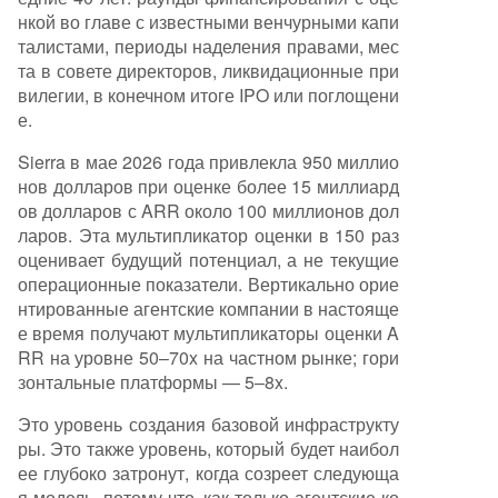
нкой во главе с известными венчурными капи
талистами, периоды наделения правами, мес
та в совете директоров, ликвидационные при
вилегии, в конечном итоге IPO или поглощени
е.
Sierra в мае 2026 года привлекла 950 миллио
нов долларов при оценке более 15 миллиард
ов долларов с ARR около 100 миллионов дол
ларов. Эта мультипликатор оценки в 150 раз
оценивает будущий потенциал, а не текущие
операционные показатели. Вертикально орие
нтированные агентские компании в настояще
е время получают мультипликаторы оценки A
RR на уровне 50–70x на частном рынке; гори
зонтальные платформы — 5–8x.
Это уровень создания базовой инфраструкту
ры. Это также уровень, который будет наибол
ее глубоко затронут, когда созреет следующа
я модель, потому что, как только агентские ко