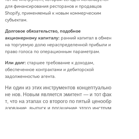
для финансирования ресторанов и продавцов
Shopify, применяемый к новым коммерческим
субъектам.
Долговое обязательство, подобное
акционерному капиталу:
ранний капитал в обмен
на торгуемую долю нераспределенной прибыли и
право голоса по операционным параметрам.
Или долг:
старшее требование к доходам,
обеспеченное контрактами и дебиторской
задолженностью агента.
Ни один из этих инструментов концептуально
не нов. Новым является эмитент — и тот фак
т, что на этапах со второго по пятый ценообр
азование, выпуск и погашение этого инструм
ента полностью не требуют участия человека
в проверке, потому что бухгалтерские книги э
митента могут постоянно аудироваться, а опе
рационное соглашение обеспечивается кодо