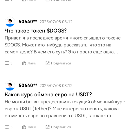
50640**
2025/07/08 03:12
Что такое токен $DOGS?
Привет, я в последнее время много слышал о токене
$DOGS. Может кто-нибудь рассказать, что это на
самом деле? В чем его суть? Это просто еще одна
мем-монета или у нее есть какие-то интересные
3
Лайк
Поделиться
функции?
50640**
2025/07/08 03:12
Каков курс обмена евро на USDT?
Не могли бы вы предоставить текущий обменный курс
евро к USDT (Tether)? Мне интересно понять, какова
стоимость евро по сравнению с USDT, так как эта
информация имеет решающее значение для моих
3
Лайк
Поделиться
торговы