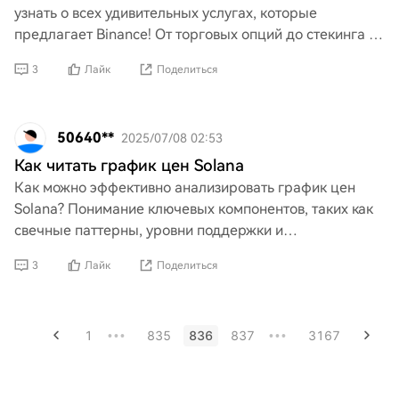
узнать о всех удивительных услугах, которые
предлагает Binance! От торговых опций до стекинга и
не только, что я могу исследовать на их платформе? Я
3
Лайк
Поделиться
хочу
50640**
2025/07/08 02:53
Как читать график цен Solana
Как можно эффективно анализировать график цен
Solana? Понимание ключевых компонентов, таких как
свечные паттерны, уровни поддержки и
сопротивления, а также объем торгов, имеет важное
3
Лайк
Поделиться
значение. Кроме т
1
835
836
837
3167
•••
•••