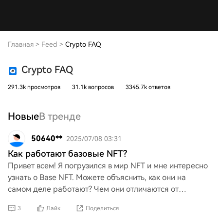
Главная
>
Feed
>
Crypto FAQ
Crypto FAQ
291.3k просмотров
31.1k вопросов
3345.7k ответов
Новые
В тренде
50640**
2025/07/08 03:31
Как работают базовые NFT?
Привет всем! Я погрузился в мир NFT и мне интересно
узнать о Base NFT. Можете объяснить, как они на
самом деле работают? Чем они отличаются от
обычных NFT? Я хотел бы получить более ясное
3
Лайк
Поделиться
представлени