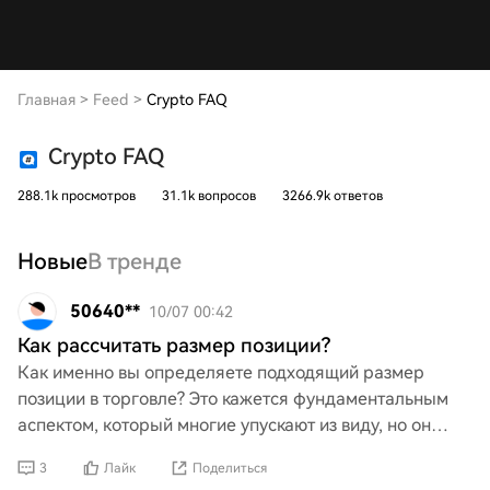
Главная
>
Feed
>
Crypto FAQ
Crypto FAQ
288.1k просмотров
31.1k вопросов
3266.9k ответов
Новые
В тренде
50640**
10/07 00:42
Как рассчитать размер позиции?
Как именно вы определяете подходящий размер
позиции в торговле? Это кажется фундаментальным
аспектом, который многие упускают из виду, но он
крайне важен для эффективного управления рисками.
3
Лайк
Поделиться
Можете ли