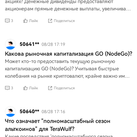
акциях? Денежные дивиденды предоставляют
акционерам прямые денежные выплаты, увеличивая
немедленную ликвидность. В отличие от этого,
3
Лайк
Поделиться
дивиденды в акциях
50641**
08/28 17:19
Какова рыночная капитализация GO (NodeGo)?
Может кто-то предоставить текущую рыночную
капитализацию GO (NodeGo)? Учитывая быстрые
колебания на рынке криптовалют, крайне важно иметь
точную и актуальную информацию. Понимание его
3
Лайк
Поделиться
рыночной капитал
50640**
08/28 17:16
Что означает "полномасштабный сезон
альткоинов" для TeraWulf?
Какие последствия 'полномасштабного сезона