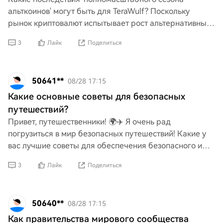
альткоинов' могут быть для TeraWulf? Поскольку
рынок криптовалют испытывает рост альтернативных
монет, важно понять, как эта тенденция может
3
Лайк
Поделиться
повлиять на опер
50641**
08/28 17:15
Какие основные советы для безопасных
путешествий?
Привет, путешественники! 🌍✈️ Я очень рад
погрузиться в мир безопасных путешествий! Какие у
вас лучшие советы для обеспечения безопасного и
приятного путешествия? От необходимых вещей до
3
Лайк
Поделиться
поддержания св
50640**
08/28 17:15
Как правительства мирового сообщества