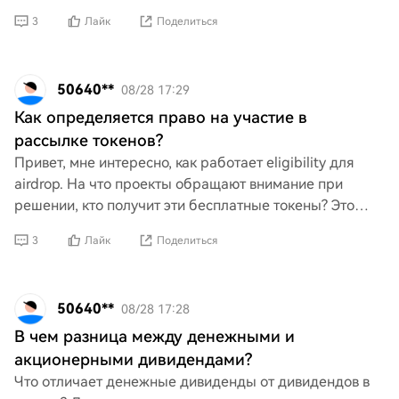
хочу убедиться, что не переусердствую и не ленюсь.
3
Лайк
Поделиться
Ест
50640**
08/28 17:29
Как определяется право на участие в
рассылке токенов?
Привет, мне интересно, как работает eligibility для
airdrop. На что проекты обращают внимание при
решении, кто получит эти бесплатные токены? Это
зависит от того, держишь ли ты определённую монету,
3
Лайк
Поделиться
уч
50640**
08/28 17:28
В чем разница между денежными и
акционерными дивидендами?
Что отличает денежные дивиденды от дивидендов в