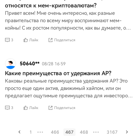
относятся к мем-криптовалютам?
Привет всем! Мне очень интересно, как разные
правительства по всему миру воспринимают мем-
койны! С их ростом популярности, как вы думаете, они
рассматривают их как забавную тенденцию,
3
Лайк
Поделиться
потенциальную уг
50640**
08/28 16:59
Какие преимущества от удержания AP?
Каковы реальные преимущества удержания AP? Это
просто еще один актив, движимый хайпом, или он
предлагает ощутимые преимущества для инвесторов?
Мне интересно понять, есть ли реальные стимулы для
3
Лайк
Поделиться
долгос
1
466
467
468
3167
•••
•••