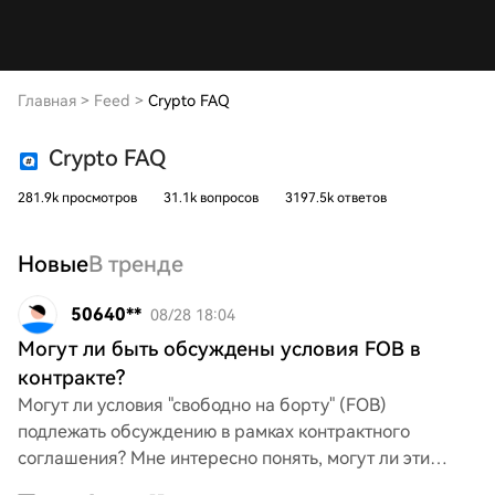
Главная
>
Feed
>
Crypto FAQ
Crypto FAQ
281.9k просмотров
31.1k вопросов
3197.5k ответов
Новые
В тренде
50640**
08/28 18:04
Могут ли быть обсуждены условия FOB в
контракте?
Могут ли условия "свободно на борту" (FOB)
подлежать обсуждению в рамках контрактного
соглашения? Мне интересно понять, могут ли эти
условия быть изменены в зависимости от