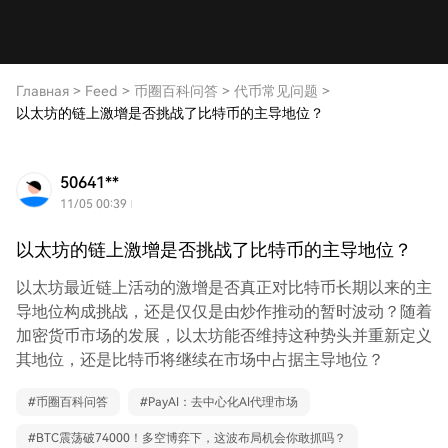
Главная
>
Feed
>
币圈百科问答
>
代币常见问题
>
以太坊的链上激增是否挑战了比特币的主导地位？
50641**
11/05 00:39
以太坊的链上激增是否挑战了比特币的主导地位？
以太坊最近链上活动的激增是否真正对比特币长期以来的主
导地位构成挑战，还是仅仅是由炒作推动的暂时波动？随着
加密货币市场的发展，以太坊能否维持这种势头并重新定义
其地位，还是比特币将继续在市场中占据主导地位？
#
币圈百科问答
#
PayAI：去中心化AI代理市场
#
BTC震荡破74000！多空博弈下，这波布局机会你敢抓吗？