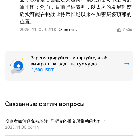
新平衡；然而，目前指标表明，以太坊的发展轨迹
确实可能在挑战比特币长期以来在加密层级顶部的
位置。
2025-11-07 02:18
Ответить
Лайк
Зарегистрируйтесь и торгуйте, чтобы
выиграть награды на сумму до
1,500USDT
.
Связанные с этим вопросы
投资者如何避免被埃隆·马斯克的推文所带动的炒作？
2025.11.05 06:14