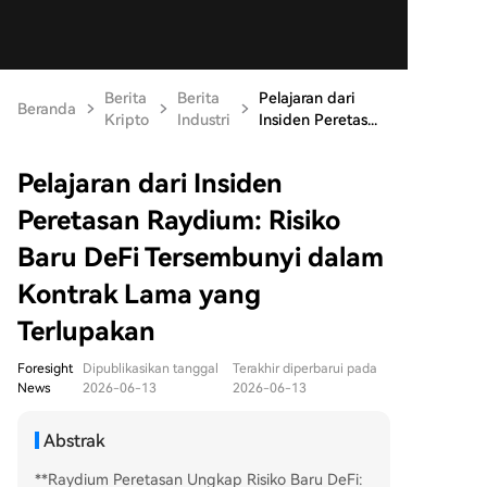
Berita
Berita
Pelajaran dari
Beranda
Kripto
Industri
Insiden Peretas...
Pelajaran dari Insiden
Peretasan Raydium: Risiko
Baru DeFi Tersembunyi dalam
Kontrak Lama yang
Terlupakan
Foresight
Dipublikasikan tanggal
Terakhir diperbarui pada
News
2026-06-13
2026-06-13
Abstrak
**Raydium Peretasan Ungkap Risiko Baru DeFi: