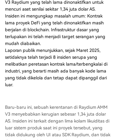
V3 Raydium yang telah lama dinonaktifkan untuk
l.). Risiko kontrak usang ini adalah masalah **ma
mencuri aset senilai sekitar 1,34 juta dolar AS.
najemen siklus hidup**, bukan bug pengkodean,
Insiden ini mengungkap masalah umum: Kontrak
sehingga sering tersembunyi dalam statistik. Ko
lama proyek DeFi yang telah dinonaktifkan masih
ntrak V3 Raydium yang lama, misalnya, kehilang
berjalan di blockchain. Infrastruktur dasar yang
an dua pemeriksaan keamanan penting yang a
terlupakan ini telah menjadi target serangan yang
da di versi baru, memungkinkan penyerang me
mudah diabaikan.
mbuat token liquidity palsu. **Solusi: Standarisas
Laporan publik menunjukkan, sejak Maret 2025,
i Penonaktifan Kontrak** Hanya mencantumkan
setidaknya telah terjadi 8 insiden serupa yang
"kontrak dihentikan" dalam dokumen tidak cuku
melibatkan peretasan kontrak lama/terbengkalai di
p. Industri perlu mengakui "kontrak zombie" seb
industri, yang berarti masih ada banyak kode lama
agai kategori risiko mandiri dan membangun **
yang tidak dikelola dan tetap dapat dipanggil dari
proses standar un
...
luar.
Baru-baru ini, sebuah kerentanan di Raydium AMM
V3 menyebabkan kerugian sebesar 1,34 juta dolar
AS. Insiden ini terkait dengan lima kolam likuiditas di
luar sistem produk saat ini proyek tersebut, yang
tidak didukung oleh UI atau SDK Raydium, dan tidak