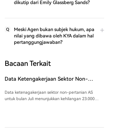
dikutip dari Emily Glassberg Sands?
Meski Agen bukan subjek hukum, apa
Q
nilai yang dibawa oleh KYA dalam hal
pertanggungjawaban?
Bacaan Terkait
Data Ketengakerjaan Sektor Non-
Pertanian AS Dikomentari oleh Orang
Data ketenagakerjaan sektor non-pertanian AS
yang Paling Dekat dengan Federal
untuk bulan Juli menunjukkan kehilangan 23.000
Reserve!
lapangan kerja, menandakan pemulihan pasar
tenaga kerja yang belum stabil meski tingkat
pengangguran turun sedikit menjadi 4,1%. Nick
Timiraos dari Wall Street Journal, yang dikenal dekat