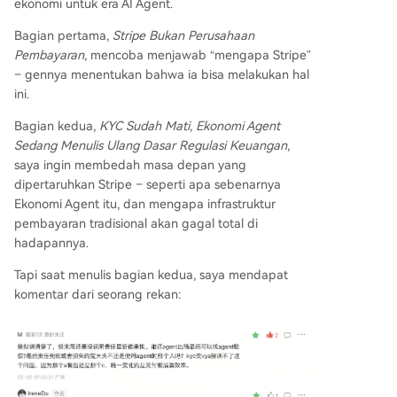
ni dapat diverifikasi, meski tanggung jawab huk
ekonomi untuk era AI Agent.
um akhirnya tetap ada pada manusia. Kesimpul
Bagian pertama,
Stripe Bukan Perusahaan
annya, bentuk pembayaran generasi berikutnya
Pembayaran
, mencoba menjawab “mengapa Stripe”
tidak akan dirancang di lapisan pembayaran, tet
– gennya menentukan bahwa ia bisa melakukan hal
api akan muncul dari skenario ekonomi baru set
ini.
elah infrastruktur KYA terbangun.
Bagian kedua,
KYC Sudah Mati, Ekonomi Agent
Sedang Menulis Ulang Dasar Regulasi Keuangan
,
saya ingin membedah masa depan yang
dipertaruhkan Stripe – seperti apa sebenarnya
Ekonomi Agent itu, dan mengapa infrastruktur
pembayaran tradisional akan gagal total di
hadapannya.
Tapi saat menulis bagian kedua, saya mendapat
komentar dari seorang rekan: