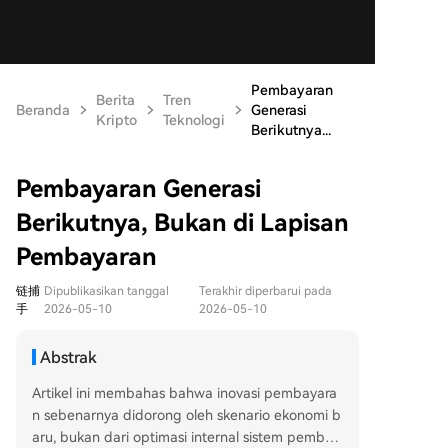
Pembayaran
Berita
Tren
Beranda
Generasi
Kripto
Teknologi
Berikutnya...
Pembayaran Generasi
Berikutnya, Bukan di Lapisan
Pembayaran
链捕
Dipublikasikan tanggal
Terakhir diperbarui pada
手
2026-05-10
2026-05-10
Abstrak
Artikel ini membahas bahwa inovasi pembayara
n sebenarnya didorong oleh skenario ekonomi b
aru, bukan dari optimasi internal sistem pembay