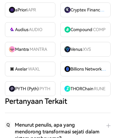
aPriori
APR
Cryptex Finance
CTX
Audius
AUDIO
Compound
COMP
Mantra
MANTRA
Venus
XVS
Axelar
WAXL
Billions Network
BILL
PYTH (Pyth)
PYTH
THORChain
RUNE
Pertanyaan Terkait
Menurut penulis, apa yang
Q
mendorong transformasi sejati dalam