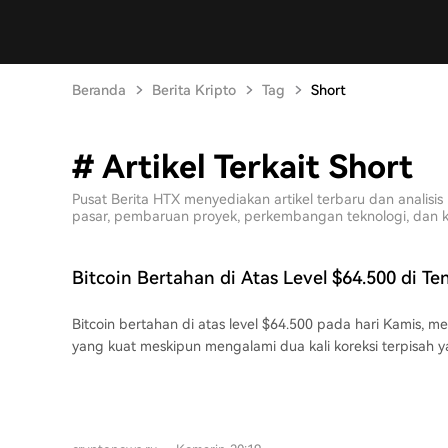
Beranda
Berita Kripto
Tag
Short
# Artikel Terkait Short
Pusat Berita HTX menyediakan artikel terbaru dan anali
pasar, pembaruan proyek, perkembangan teknologi, dan kebi
Bitcoin Bertahan di Atas Level $64.500 di 
Likuidasi Posisi Short
Bitcoin bertahan di atas level $64.500 pada hari Kamis, 
yang kuat meskipun mengalami dua kali koreksi terpisah
harga turun sementara di bawah level tersebut, termasuk k
harian sekitar $64.144. Aset ini berhasil pulih dengan cepa
diperdagangkan sedikit lebih tinggi dengan kenaikan 0.2
melanjutkan apresiasi sekitar 3% sejak awal bulan. Liquidasi posisi short di pasar