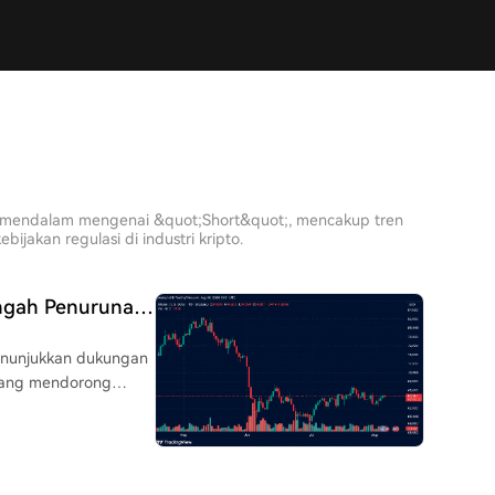
sis mendalam mengenai &quot;Short&quot;, mencakup tren
jakan regulasi di industri kripto.
Tengah Penurunan
menunjukkan dukungan
 yang mendorong
e titik terendah
t dan
% dalam 24 jam,