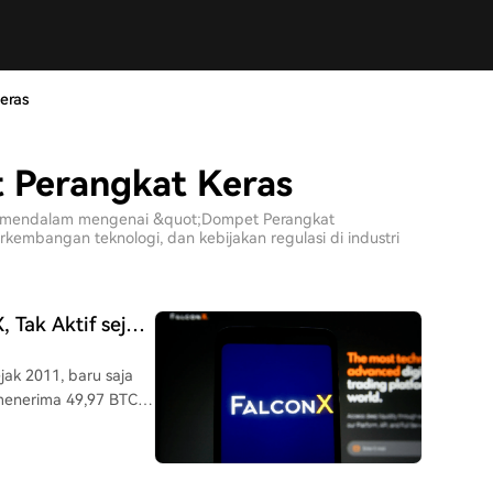
eras
t Perangkat Keras
sis mendalam mengenai &quot;Dompet Perangkat
kembangan teknologi, dan kebijakan regulasi di industri
 Tak Aktif sejak
jak 2011, baru saja
 menerima 49,97 BTC
menyentuhnya selama
C tepat ke sebuah