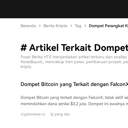
Beranda
Berita Kripto
Tag
Dompet Perangkat K
# Artikel Terkait Dompe
Pusat Berita HTX menyediakan artikel terbaru dan anali
Keras&quot;, mencakup tren pasar, pembaruan proyek, per
kripto.
Dompet Bitcoin yang Terkait dengan FalconX,
2011, Menerima Transfer $3,2 Juta
Dompet Bitcoin yang terkait dengan FalconX, tidak aktif se
memindahkan dana senilai $3,2 juta. Dompet ini awalnya
pada Juli 2011 saat harga Bitcoin sekitar $10 dan tidak 
cryptonews.ru
4j yang lalu
lebih dari satu dekade. Pada 6 Agustus, dana tersebut digabungkan dengan
sejumlah kecil BTC lainnya dan dikirimkan sebanyak 50 BT