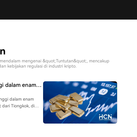
an
sis mendalam mengenai &quot;Tuntutan&quot;, mencakup
 kebijakan regulasi di industri kripto.
ggi dalam enam
tinggi dalam enam
 dari Tiongkok, di
lah mengalami aliran
mberg, permintaan
 geopolitik dan