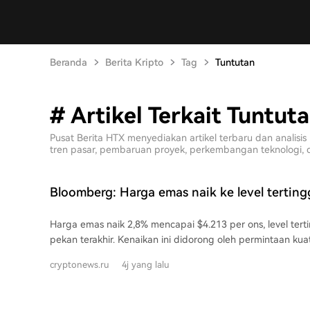
Beranda
Berita Kripto
Tag
Tuntutan
# Artikel Terkait Tuntut
Pusat Berita HTX menyediakan artikel terbaru dan anali
tren pasar, pembaruan proyek, perkembangan teknologi, dan
Bloomberg: Harga emas naik ke level tertin
pekan terakhir
Harga emas naik 2,8% mencapai $4.213 per ons, level ter
pekan terakhir. Kenaikan ini didorong oleh permintaan kuat
mana dana ETF (Exchange-Traded Fund) berbasis emas te
cryptonews.ru
4j yang lalu
dana masuk selama 14 hari berturut-turut. Menurut Bloo
tinggi terhadap ETF emas terjadi di tengah ketidakpastian
ekonomi global. Berdasarkan data World Gold Council, meskipun arus keluar ETF