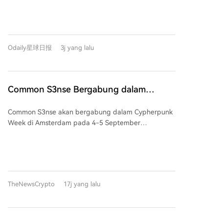
yang diluncurkan oleh Uniswap Labs di Robinhood
Chain, resmi dibuka pada awal Agustus. Platform ini
memungkinkan pengguna membuat, menemukan,
dan memperdagangkan token (terutama meme
Odaily星球日报
3j yang lalu
coin) dalam satu halaman, dengan total pasokan
tetap 1 miliar per token dan likuiditas terkunci
permanen di Uniswap v4. Platform ini menawarkan
dua mode: **Instant Launch** (langsung
Common S3nse Bergabung dalam
diperdagangkan) dan **Crowd Launch** (periode
Cypherpunk Week di Amsterdam
pengumpulan 4 jam). Keunggulan utamanya adalah
Common S3nse akan bergabung dalam Cypherpunk
September Ini
biaya transaksi rendah, hanya **0,25%**, jauh lebih
Week di Amsterdam pada 4-5 September
murah dibandingkan pesaing seperti Pons dan Flap
mendatang. Acara selama dua hari ini,
(1%). Sebagian besar biaya ini diinvestasikan kembali
diselenggarakan oleh CryptoCanal, berfokus pada
ke dalam pool likuiditas. Meskipun volume
privasi, keamanan, kriptografi, sistem
perdagangan platform sangat tinggi (mencapai
terdesentralisasi, dan kebebasan. Sebagai bagian
$99,1 juta pada hari pertama, mendominasi 54,2%
dari rangkaian acara komunitas independen
pasar Robinhood Chain), **belum ada meme coin
TheNewsCrypto
17j yang lalu
Cypherpunk Week (31 Agustus - 6 September),
dengan kapitalisasi pasar yang sangat tinggi yang
Common S3nse menghadirkan panggung diskusi,
lahir dari sini**. Hanya dua token, **FRONG** dan
panel, hackathon (online 1 minggu + presentasi
**POOLS**, yang pernah menyentuh kapitalisasi