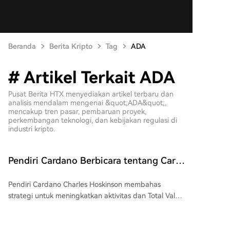
Beranda
Berita Kripto
Tag
ADA
# Artikel Terkait ADA
Pusat Berita HTX menyediakan artikel terbaru dan
analisis mendalam mengenai &quot;ADA&quot;,
mencakup tren pasar, pembaruan proyek,
perkembangan teknologi, dan kebijakan regulasi di
industri kripto.
Pendiri Cardano Berbicara tentang Cara
Meningkatkan Aktivitas di Jaringan
Pendiri Cardano Charles Hoskinson membahas
strategi untuk meningkatkan aktivitas dan Total Value
Locked (TVL) di jaringan Cardano. Saat ini, ekosistem
DeFi Cardano masih tertinggal jauh dibandingkan
pesaing seperti Ethereum ($41,32 miliar TVL) dan