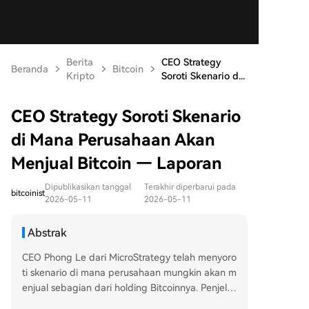
Berita
CEO Strategy
Beranda
Bitcoin
Kripto
Soroti Skenario d...
CEO Strategy Soroti Skenario
di Mana Perusahaan Akan
Menjual Bitcoin — Laporan
Dipublikasikan tanggal
Terakhir diperbarui pada
bitcoinist
2026-05-11
2026-05-11
Abstrak
CEO Phong Le dari MicroStrategy telah menyoro
ti skenario di mana perusahaan mungkin akan m
enjual sebagian dari holding Bitcoinnya. Penjelas
an ini muncul setelah ketua perusahaan, Michael