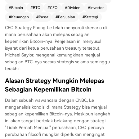
Saylor, mengisyaratkan kemungkinan penjualan
#
Bitcoin
#
BTC
#
CEO
#
Dividen
#
Investor
strategis BTC dalam seminggu terakhir. Dalam w
#
Keuangan
#
Pasar
#
Penjualan
#
Strategi
awancara dengan CNBC, Le menyatakan bahwa
perusahaan dapat menjual Bitcoin untuk membi
CEO Strategy Phong Le telah menyoroti skenario di
ayai pembayaran dividen saham preferennya (S
mana perusahaan akan melepas sebagian
TRC) sebesar 11,5%, jika hal itu meningkatkan nil
kepemilikan Bitcoin-nya. Penjelasan ini menyusul
ai pemegang saham (ditunjukkan oleh kenaikan
isyarat dari ketua perusahaan treasury tersebut,
"Bitcoin per saham"). Ia menekankan prinsip "ma
Michael Saylor, mengenai kemungkinan menjual
tematika di atas ideologi" dalam pengambilan k
sebagian BTC-nya secara strategis selama seminggu
eputusan ini. MicroStrategy, sebagai pemegang
terakhir.
Bitcoin korporat terbesar dengan sekitar 818.33
4 BTC (senilai sekitar $65 miliar), memiliki kewaji
Alasan Strategy Mungkin Melepas
ban dividen tahunan lebih dari $1,5 miliar. Le m
Sebagian Kepemilikan Bitcoin
eyakini bahwa likuiditas pasar Bitcoin yang ting
gi (volume perdagangan harian lebih dari $60
Dalam sebuah wawancara dengan CNBC, Le
miliar) dapat menyerap penjualan semacam itu t
menganalisis kondisi di mana Strategy bisa menjual
anpa pengaruh besar pada harga. Pada saat b
sebagian kepemilikan Bitcoin-nya. Meskipun langkah
erita ini dibuat, harga Bitcoin diperdagangkan d
ini akan sangat bertolak belakang dengan strategi
i sekitar $80.840.
"Tidak Pernah Menjual" perusahaan, CEO percaya
perubahan filosofi mungkin diperlukan mengingat