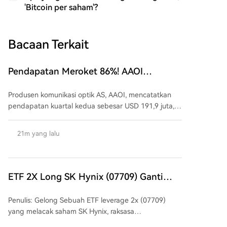
'Bitcoin per saham'?
Bacaan Terkait
Pendapatan Meroket 86%! AAOI
Melakukan Comeback, Kembali Untung,
Produsen komunikasi optik AS, AAOI, mencatatkan
Kuda Hitam Terbesar di Balik Ledakan
pendapatan kuartal kedua sebesar USD 191,9 juta,
Pesanan Modul Optik AI?
melonjak 86% secara tahunan. Bisnis pusat data
(data center) untuk pertama kalinya menembus
21m yang lalu
batas USD 100 juta, dan pendapatan dari produk
800G meningkat dua kali lipat secara kuartalan. Yang
lebih krusial, produk 1.6T akan segera menyelesaikan
sertifikasi pelanggan dan memulai pengiriman. Jalur
ETF 2X Long SK Hynix (07709) Ganti
yang digambarkan manajemen hingga pertengahan
Nama, Masih Adakah Harapan Investor
2027 menunjukkan bahwa pendapatan bulanan dari
Penulis: Gelong Sebuah ETF leverage 2x (07709)
untuk Balik Modal?
transceiver pusat data berpotensi mencapai USD 471
yang melacak saham SK Hynix, raksasa
juta. Permasalahan bukan lagi dari sisi permintaan —
semikonduktor Korea, mengganti namanya menjadi