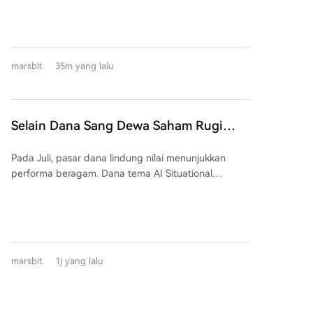
pesanan pelanggan melebihi kapasitas pasokan
"ETF Leverage Maksimum 2x SK Hynix". Perubahan
sebesar 20% hingga 40%. Kendalanya adalah
dari "2x" menjadi "maksimum 2x" menandakan
apakah kapasitas produksi dapat dipenuhi tepat
peralihan struktur leverage produk ini menjadi
waktu.
fleksibel, di mana pengungkit dapat disesuaikan
marsbit
35m yang lalu
secara dinamis antara 1.1x hingga 2x, tidak lagi tetap
di 2x. Produk ini diluncurkan pada Oktober 2025
dengan harga HK$7.8. Terdorong gelombang AI,
harganya melonjak lebih dari 10x, mencapai puncak
Selain Dana Sang Dewa Saham Rugi
HK$193.65 pada Juni 2026. Namun, pada akhir Juni,
Parah, Bagaimana Performa Dana
harga mengalami kehancuran, turun hampir 87%
Pada Juli, pasar dana lindung nilai menunjukkan
Lindung Nilai Lainnya pada Juli?
menjadi sekitar HK$25, menguapkan triliunan市值. Di
performa beragam. Dana tema AI Situational
tengah harapan investor untuk pulih modal seiring
Awareness melaporkan penurunan nilai portofolio
pemulihan harga saham dasar, pengelola dana,
67% dan melakukan deleveraging dengan menjual
CSOP Asset Management, mengumumkan
saham publiknya, sebagian diambil alih oleh Citadel.
perubahan pada 27 Juli. Mulai 3 Agustus, produk
Sementara itu, dana berorientasi saham Citadel justru
akan menggunakan "struktur leverage fleksibel".
naik 14,2% di bulan yang sama. Di sisi strategi
Meski perubahan ini, yang didasarkan pada
marsbit
1j yang lalu
terkuantisasi, produk seperti Renaissance Institutional
peraturan baru SFC Hong Kong, bertujuan
Equities (RIEF) melaporkan kenaikan 9,2%, namun ini
melindungi investor di pasar yang turun dengan
tidak mewakili seluruh industri. Data dari
mengurangi eksposur leverage, hal ini juga
BarclaysHedge menunjukkan perpecahan indeks: