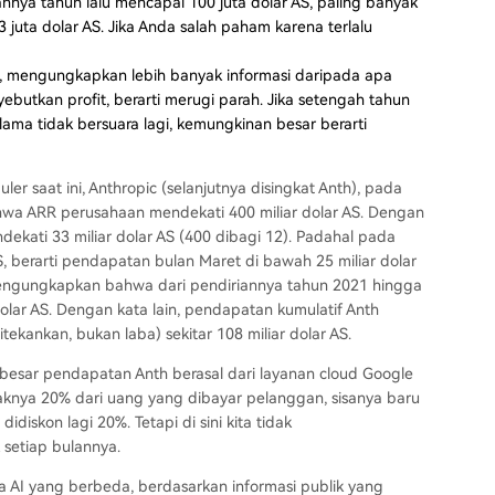
annya tahun lalu mencapai 100 juta dolar AS, paling banyak
 juta dolar AS. Jika Anda salah paham karena terlalu
n, mengungkapkan lebih banyak informasi daripada apa
ebutkan profit, berarti merugi parah. Jika setengah tahun
lama tidak bersuara lagi, kemungkinan besar berarti
r saat ini, Anthropic (selanjutnya disingkat Anth), pada
hwa ARR perusahaan mendekati 400 miliar dolar AS. Dengan
ekati 33 miliar dolar AS (400 dibagi 12). Padahal pada
, berarti pendapatan bulan Maret di bawah 25 miliar dolar
engungkapkan bahwa dari pendiriannya tahun 2021 hingga
olar AS. Dengan kata lain, pendapatan kumulatif Anth
itekankan, bukan laba) sekitar 108 miliar dolar AS.
n besar pendapatan Anth berasal dari layanan cloud Google
aknya 20% dari uang yang dibayar pelanggan, sisanya baru
idiskon lagi 20%. Tetapi di sini kita tidak
setiap bulannya.
AI yang berbeda, berdasarkan informasi publik yang