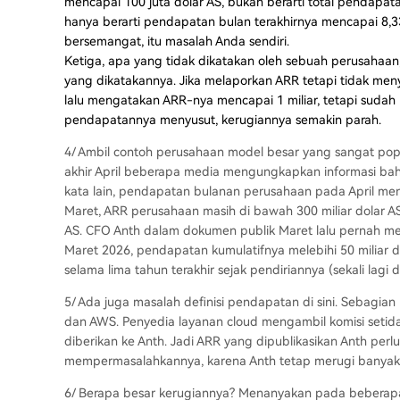
mencapai 100 juta dolar AS, bukan berarti total pendapat
hanya berarti pendapatan bulan terakhirnya mencapai 8,33
bersemangat, itu masalah Anda sendiri.
Ketiga, apa yang tidak dikatakan oleh sebuah perusahaa
yang dikatakannya. Jika melaporkan ARR tetapi tidak meny
lalu mengatakan ARR-nya mencapai 1 miliar, tetapi sudah 
pendapatannya menyusut, kerugiannya semakin parah.
4/ Ambil contoh perusahaan model besar yang sangat popule
akhir April beberapa media mengungkapkan informasi ba
kata lain, pendapatan bulanan perusahaan pada April mend
Maret, ARR perusahaan masih di bawah 300 miliar dolar AS
AS. CFO Anth dalam dokumen publik Maret lalu pernah m
Maret 2026, pendapatan kumulatifnya melebihi 50 miliar d
selama lima tahun terakhir sejak pendiriannya (sekali lagi d
5/ Ada juga masalah definisi pendapatan di sini. Sebagia
dan AWS. Penyedia layanan cloud mengambil komisi setid
diberikan ke Anth. Jadi ARR yang dipublikasikan Anth perlu d
mempermasalahkannya, karena Anth tetap merugi banyak 
6/ Berapa besar kerugiannya? Menanyakan pada beberapa 