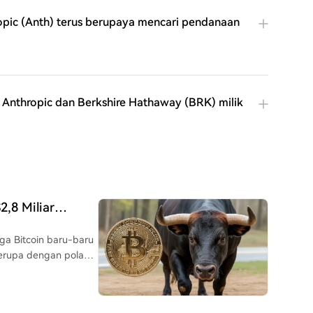
opic (Anth) terus berupaya mencari pendanaan
i Anthropic dan Berkshire Hathaway (BRK) milik
2,8 Miliar
TC!
ga Bitcoin baru-baru
erupa dengan pola
ng Bitcoin
r modal berbasis
ngka panjang. LeClair