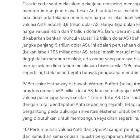
Claude code saat melakukan pekerjaan reasoning mencapai
mempertimbangkan biaya besar Anth untuk terus melatih m
ada, tidak ada tekanan penurunan harga. Ini jelas tidak s
valuasi Anth adalah 3,8 triliun dolar AS. Hanya tiga bula
harga valuasi lebih dari 9 triliun dolar AS. Baru-baru ini d
dikabarkan bahkan muncul valuasi 1,2 triliun dolar AS (b
jangka panjang 5 triliun dolar AS). Ini adalah perusahaan
(bukan laba!) 105 miliar dolar AS, tetapi masih merugi mi
tinggi dalam setahun terakhir, ada orang yang percaya 
merugi selama lima tahun melakukan bisnis senilai 105, bis
seperti ini, tidak heran begitu banyak pengusaha menda
9/ Berkshire Hathaway di bawah Warren Buffett (selanjutny
arus kas operasi 459 miliar dolar AS, laba setelah pajak 669
valuasi pasar juga hanya sekitar 1 triliun dolar AS. Dari 
dengan total pendapatan Anth sepanjang sejarah, tetapi 
bergantung pada dukungan investasi eksternal untuk berta
yang dibutuhkan untuk membangun keyakinan seperti in
10/ Pertumbuhan valuasi Anth dan OpenAI sangat penting b
dan kemudian kemakmuran industri penyimpanan. Melihat p