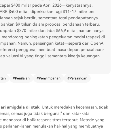
apai $400 miliar pada April 2026—kenyataannya,
R $400 miliar, diperkirakan rugi $11-17 miliar per
anaan sejak berdiri, sementara total pendapatannya
n bahkan $9 triliun dalam proposal pendanaan terbaru,
apatan $370 miliar dan laba $66,9 miliar, namun hanya
nAI mendorong peningkatan pengeluaran modal (capex) di
yimpanan. Namun, persaingan ketat—seperti dari OpenAI
preferensi pengguna, membuat masa depan perusahaan-
ap valuasi AI yang tinggi, sementara kinerja keuangan
tan
#
Penilaian
#
Penyimpanan
#
Persaingan
ari amigdala di otak.
Untuk meredakan kecemasan, tidak
emas, cemas juga tidak berguna," dan kata-kata
 mendasar di balik respons stres tersebut. Metode yang
s perlahan-lahan menuliskan hal-hal yang membuatnya