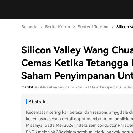
Beranda
Berita Kripto
Strategi Trading
Silicon 
Silicon Valley Wang Chu
Cemas Ketika Tetangga L
Saham Penyimpanan Untu
marsbit
Dipublikasikan tanggal 2026-05-11
Terakhir diperbarui pada
Abstrak
Kecemasan sering kali berasal dari respons amygdala 
kecemasan secara detail dapat membantu mengalihkan ke
Misalnya, pada Mei 2026, indeks semiconductor Philad
SNDK melonjak 38x dalam setahun. Meski banyak perusa