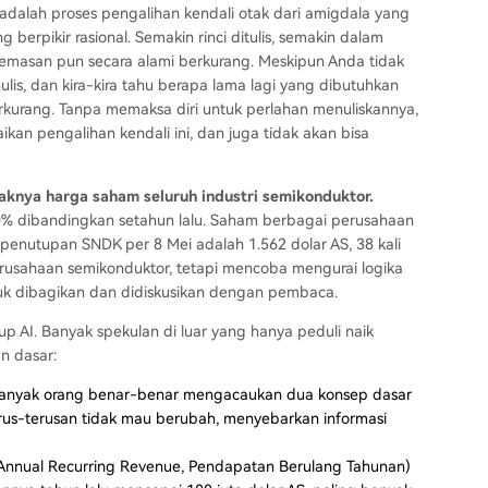
 adalah proses pengalihan kendali otak dari amigdala yang
berpikir rasional. Semakin rinci ditulis, semakin dalam
kecemasan pun secara alami berkurang. Meskipun Anda tidak
lis, dan kira-kira tahu berapa lama lagi yang dibutuhkan
rkurang. Tanpa memaksa diri untuk perlahan menuliskannya,
kan pengalihan kendali ini, dan juga tidak akan bisa
knya harga saham seluruh industri semikonduktor.
50% dibandingkan setahun lalu. Saham berbagai perusahaan
enutupan SNDK per 8 Mei adalah 1.562 dolar AS, 38 kali
di perusahaan semikonduktor, tetapi mencoba mengurai logika
tuk dibagikan dan didiskusikan dengan pembaca.
tup AI. Banyak spekulan di luar yang hanya peduli naik
n dasar:
i banyak orang benar-benar mengacaukan dua konsep dasar
us-terusan tidak mau berubah, menyebarkan informasi
Annual Recurring Revenue, Pendapatan Berulang Tahunan)