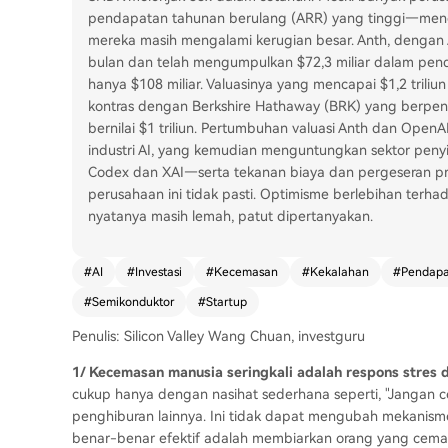
pendapatan tahunan berulang (ARR) yang tinggi—menc
mereka masih mengalami kerugian besar. Anth, dengan AR
bulan dan telah mengumpulkan $72,3 miliar dalam pend
hanya $108 miliar. Valuasinya yang mencapai $1,2 triliu
kontras dengan Berkshire Hathaway (BRK) yang berpend
bernilai $1 triliun. Pertumbuhan valuasi Anth dan Ope
industri AI, yang kemudian menguntungkan sektor pen
Codex dan XAI—serta tekanan biaya dan pergeseran 
perusahaan ini tidak pasti. Optimisme berlebihan terhad
nyatanya masih lemah, patut dipertanyakan.
#
AI
#
Investasi
#
Kecemasan
#
Kekalahan
#
Pendapa
#
Semikonduktor
#
Startup
Penulis: Silicon Valley Wang Chuan, investguru
1/ Kecemasan manusia seringkali adalah respons stres d
cukup hanya dengan nasihat sederhana seperti, "Jangan c
penghiburan lainnya. Ini tidak dapat mengubah mekanisme
benar-benar efektif adalah membiarkan orang yang cema