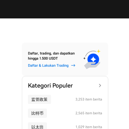
Kategori Populer
监管政策
3,253 item berita
比特币
2,565 item berita
以太坊
1,029 item berita