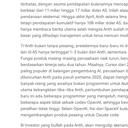
terbatas, dengan asumsi pendapatan bulanannya mencapai 
berkisar dari 11 miliar hingga 17 miliar dolar AS. Inilah
pendanaan eksternal. Hingga akhir April, Anth selama li
tetapi pendapatan kumulatif hanya 108 miliar dolar AS, 
hanya membaca berita utama salah mengira Anth sudah m
besar yang dihadapi manajemen untuk terus mencari modal
7/ Anth bukan tanpa pesaing, presidennya baru-baru ini 
lain di AS hanya tertinggal 1-3 bulan dari Anth, sementara
Fungsi produk masing-masing perusahaan naik turun, berub
berdasarkan kinerja satu dua tahun. Misalnya, Cursor dar
paling populer di kalangan pengembang AI, perusahaan it
diluncurkan Anth pada paruh pertama 2025, dapat mengh
banyak orang yang awalnya bukan programmer untuk ikut
utama kebangkitan tiba-tiba Anth, pertumbuhan pendapata
baru ini ada beberapa programmer yang mengeluh, menga
beberapa aspek tidak sebaik codex OpenAI, sehingga bera
peralihan tidak tinggi. Selain OpenAI, Xai dari SpaceX bul
mengembangkan produk pesaing untuk Claude code.
8/ Investor yang bullish pada Anth, akan mengutip skena