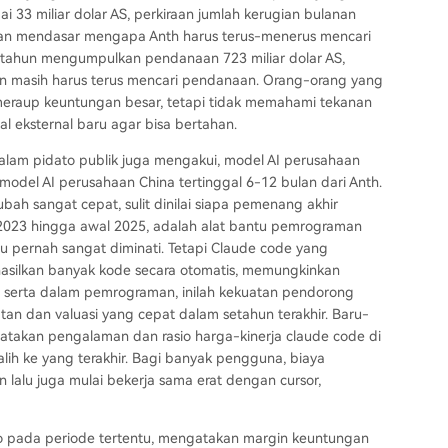
33 miliar dolar AS, perkiraan jumlah kerugian bulanan
 alasan mendasar mengapa Anth harus terus-menerus mencari
ma tahun mengumpulkan pendanaan 723 miliar dolar AS,
dan masih harus terus mencari pendanaan. Orang-orang yang
eraup keuntungan besar, tetapi tidak memahami tekanan
 eksternal baru agar bisa bertahan.
dalam pidato publik juga mengakui, model AI perusahaan
 model AI perusahaan China tertinggal 6-12 bulan dari Anth.
ah sangat cepat, sulit dinilai siapa pemenang akhir
i 2023 hingga awal 2025, adalah alat bantu pemrograman
u pernah sangat diminati. Tetapi Claude code yang
asilkan banyak kode secara otomatis, memungkinkan
 serta dalam pemrograman, inilah kekuatan pendorong
n dan valuasi yang cepat dalam setahun terakhir. Baru-
takan pengalaman dan rasio harga-kinerja claude code di
lih ke yang terakhir. Bagi banyak pengguna, biaya
an lalu juga mulai bekerja sama erat dengan cursor,
rio pada periode tertentu, mengatakan margin keuntungan