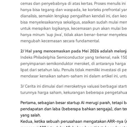
cemas dan penyebabnya di atas kertas. Proses menulis ini
hanya bisa tegang dan waspada, ke korteks prefrontal yang 
dianalisis, semakin lengkap pengalihan kendali ini, dan 
bisa menyelesaikannya sekaligus, asalkan sudah mulai menu
untuk merapikan logikanya, kecemasan pun akan mulai be
hanya minum 'sup jiwa', tidak akan benar-benar menyelesai
mengubah kecemasan secara fundamental.
2/ Hal yang mencemaskan pada Mei 2026 adalah melonja
Indeks Philadelphia Semiconductor yang terkenal, naik 1
penyimpanan semikonduktor meroket, di antaranya harga p
lipat dari setahun lalu. Penulis tidak memiliki investasi 
mendasar kenaikan saham-saham ini dalam artikel ini, un
3/ Cerita ini dimulai dari meroketnya valuasi berbagai star
turunnya harga saham, kekurangan beberapa pengetahua
Pertama, sebagian besar startup AI merugi parah, tetap
pendapatan dan laba (beberapa bahkan sengaja), dan ter
yang salah.
Kedua, ketika sebuah perusahaan mengatakan ARR-nya (