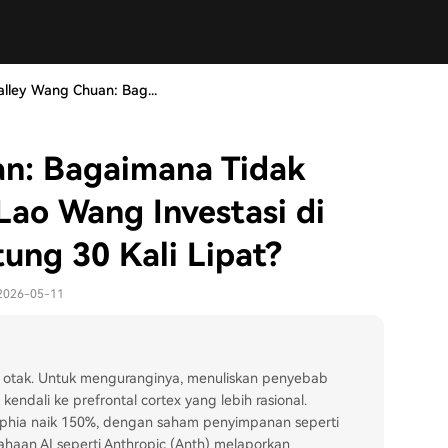
Valley Wang Chuan: Bag...
an: Bagaimana Tidak
ao Wang Investasi di
ng 30 Kali Lipat?
 2026-05-11
di otak. Untuk menguranginya, menuliskan penyebab
ndali ke prefrontal cortex yang lebih rasional.
elphia naik 150%, dengan saham penyimpanan seperti
haan AI seperti Anthropic (Anth) melaporkan