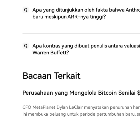
Apa yang ditunjukkan oleh fakta bahwa Anthr
Q
baru meskipun ARR-nya tinggi?
Apa kontras yang dibuat penulis antara valuas
Q
Warren Buffett?
Bacaan Terkait
Perusahaan yang Mengelola Bitcoin Senilai $
Melontarkan Pernyataan Optimis Terhadap B
CFO MetaPlanet Dylan LeClair menyatakan penurunan har
ini membuka peluang untuk periode pertumbuhan baru, s
pada tahun 2022. Ia mengakui bahwa perusahaan pemega
menghadapi kritik selama penurunan pasar karena struktu
utang mereka, namun yakin situasi akan berbalik dalam ja