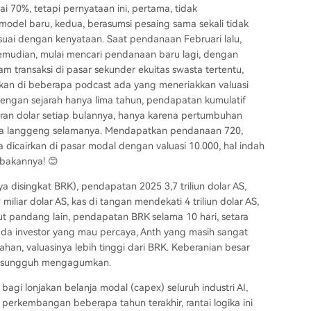
 70%, tetapi pernyataan ini, pertama, tidak
odel baru, kedua, berasumsi pesaing sama sekali tidak
esuai dengan kenyataan. Saat pendanaan Februari lalu,
n kemudian, mulai mencari pendanaan baru lagi, dengan
alam transaksi di pasar sekunder ekuitas swasta tertentu,
ahkan di beberapa podcast ada yang meneriakkan valuasi
 dengan sejarah hanya lima tahun, pendapatan kumulatif
liaran dolar setiap bulannya, hanya karena pertumbuhan
bisa langgeng selamanya. Mendapatkan pendanaan 720,
a dicairkan di pasar modal dengan valuasi 10.000, hal indah
mbakannya! 😊
a disingkat BRK), pendapatan 2025 3,7 triliun dolar AS,
 miliar dolar AS, kas di tangan mendekati 4 triliun dolar AS,
sudut pandang lain, pendapatan BRK selama 10 hari, setara
ada investor yang mau percaya, Anth yang masih sangat
han, valuasinya lebih tinggi dari BRK. Keberanian besar
i, sungguh mengagumkan.
agi lonjakan belanja modal (capex) seluruh industri AI,
erkembangan beberapa tahun terakhir, rantai logika ini