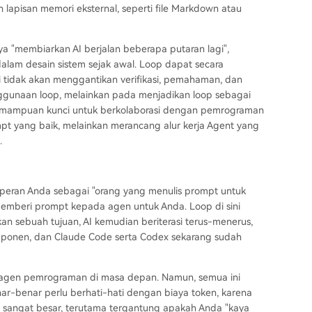
apisan memori eksternal, seperti file Markdown atau
ya "membiarkan AI berjalan beberapa putaran lagi",
lam desain sistem sejak awal. Loop dapat secara
 tidak akan menggantikan verifikasi, pemahaman, dan
enggunaan loop, melainkan pada menjadikan loop sebagai
emampuan kunci untuk berkolaborasi dengan pemrograman
pt yang baik, melainkan merancang alur kerja Agent yang
.
 peran Anda sebagai "orang yang menulis prompt untuk
emberi prompt kepada agen untuk Anda. Loop di sini
kan sebuah tujuan, AI kemudian beriterasi terus-menerus,
a komponen, dan Claude Code serta Codex sekarang sudah
an agen pemrograman di masa depan. Namun, semua ini
ar-benar perlu berhati-hati dengan biaya token, karena
sangat besar, terutama tergantung apakah Anda "kaya