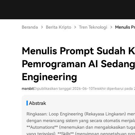
Beranda
Berita Kripto
Tren Teknologi
Menulis P
Menulis Prompt Sudah K
Pemrograman AI Sedang 
Engineering
marsbit
Dipublikasikan tanggal 2026-06-10
Terakhir diperbarui pada
Abstrak
Ringkasan: Loop Engineering (Rekayasa Lingkaran) me
dengan merancang sistem yang secara otomatis menjalan
**Automations** (menemukan dan mengalokasikan tugas
yang terisolasi), **Skills** (menyimpan pengetahuan pro