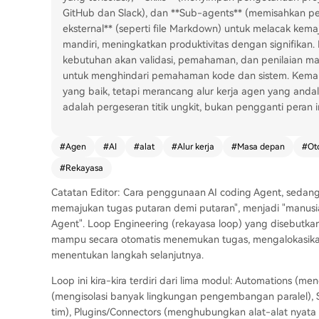
GitHub dan Slack), dan **Sub-agents** (memisahkan p
eksternal** (seperti file Markdown) untuk melacak kema
mandiri, meningkatkan produktivitas dengan signifikan
kebutuhan akan validasi, pemahaman, dan penilaian man
untuk menghindari pemahaman kode dan sistem. Kemam
yang baik, tetapi merancang alur kerja agen yang andal,
adalah pergeseran titik ungkit, bukan pengganti peran in
#
Agen
#
AI
#
alat
#
Alur kerja
#
Masa depan
#
Ot
#
Rekayasa
Catatan Editor: Cara penggunaan AI coding Agent, sedang 
memajukan tugas putaran demi putaran", menjadi "manus
Agent". Loop Engineering (rekayasa loop) yang disebutka
mampu secara otomatis menemukan tugas, mengalokasikan
menentukan langkah selanjutnya.
Loop ini kira-kira terdiri dari lima modul: Automations (m
(mengisolasi banyak lingkungan pengembangan paralel),
tim), Plugins/Connectors (menghubungkan alat-alat nyata s