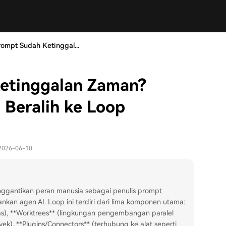
rompt Sudah Ketinggal...
etinggalan Zaman?
Beralih ke Loop
 2026-06-10
nggantikan peran manusia sebagai penulis prompt
kan agen AI. Loop ini terdiri dari lima komponen utama:
), **Worktrees** (lingkungan pengembangan paralel
yek), **Plugins/Connectors** (terhubung ke alat seperti