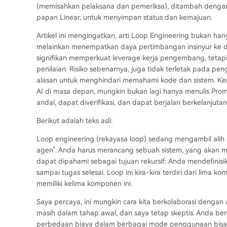
(memisahkan pelaksana dan pemeriksa), ditambah dengan l
papan Linear, untuk menyimpan status dan kemajuan.
Artikel ini mengingatkan, arti Loop Engineering bukan han
melainkan menempatkan daya pertimbangan insinyur ke da
signifikan memperkuat leverage kerja pengembang, tetapi
penilaian. Risiko sebenarnya, juga tidak terletak pada p
alasan untuk menghindari memahami kode dan sistem. K
AI di masa depan, mungkin bukan lagi hanya menulis Prom
andal, dapat diverifikasi, dan dapat berjalan berkelanjutan
Berikut adalah teks asli:
Loop engineering (rekayasa loop) sedang mengambil alih
agen". Anda harus merancang sebuah sistem, yang akan m
dapat dipahami sebagai tujuan rekursif: Anda mendefinisi
sampai tugas selesai. Loop ini kira-kira terdiri dari lim
memiliki kelima komponen ini.
Saya percaya, ini mungkin cara kita berkolaborasi deng
masih dalam tahap awal, dan saya tetap skeptis. Anda ben
perbedaan biaya dalam berbagai mode penggunaan bisa 