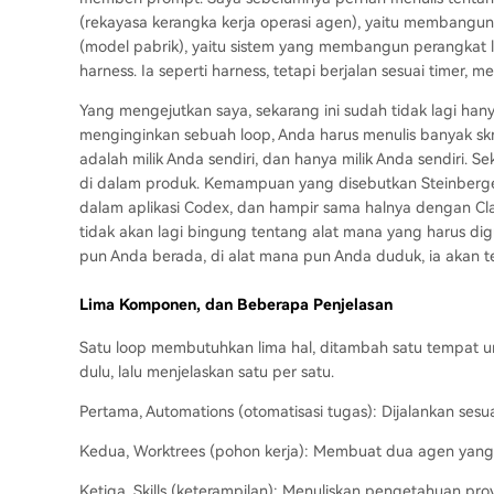
(rekayasa kerangka kerja operasi agen), yaitu membangun
(model pabrik), yaitu sistem yang membangun perangkat lu
harness. Ia seperti harness, tetapi berjalan sesuai timer, 
Yang mengejutkan saya, sekarang ini sudah tidak lagi hanya
menginginkan sebuah loop, Anda harus menulis banyak skri
adalah milik Anda sendiri, dan hanya milik Anda sendiri
di dalam produk. Kemampuan yang disebutkan Steinberge
dalam aplikasi Codex, dan hampir sama halnya dengan C
tidak akan lagi bingung tentang alat mana yang harus d
pun Anda berada, di alat mana pun Anda duduk, ia akan te
Lima Komponen, dan Beberapa Penjelasan
Satu loop membutuhkan lima hal, ditambah satu tempat u
dulu, lalu menjelaskan satu per satu.
Pertama, Automations (otomatisasi tugas): Dijalankan ses
Kedua, Worktrees (pohon kerja): Membuat dua agen yang bek
Ketiga, Skills (keterampilan): Menuliskan pengetahuan pr