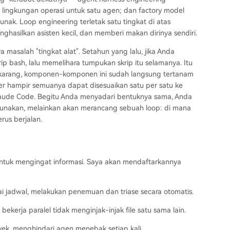
 lingkungan operasi untuk satu agen; dan factory model
nak. Loop engineering terletak satu tingkat di atas
menghasilkan asisten kecil, dan memberi makan dirinya sendiri.
 masalah "tingkat alat". Setahun yang lalu, jika Anda
p bash, lalu memelihara tumpukan skrip itu selamanya. Itu
. Sekarang, komponen-komponen ini sudah langsung tertanam
r hampir semuanya dapat disesuaikan satu per satu ke
laude Code. Begitu Anda menyadari bentuknya sama, Anda
igunakan, melainkan akan merancang sebuah loop: di mana
rus berjalan.
ntuk mengingat informasi. Saya akan mendaftarkannya
uai jadwal, melakukan penemuan dan triase secara otomatis.
erja paralel tidak menginjak-injak file satu sama lain.
oyek, menghindari agen menebak setiap kali.