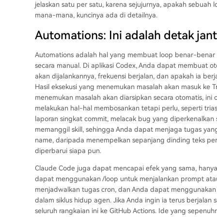
jelaskan satu per satu, karena sejujurnya, apakah sebuah l
mana-mana, kuncinya ada di detailnya.
Automations: Ini adalah detak jan
Automations adalah hal yang membuat loop benar-benar m
secara manual. Di aplikasi Codex, Anda dapat membuat ot
akan dijalankannya, frekuensi berjalan, dan apakah ia berj
Hasil eksekusi yang menemukan masalah akan masuk ke Tri
menemukan masalah akan diarsipkan secara otomatis, ini
melakukan hal-hal membosankan tetapi perlu, seperti tria
laporan singkat commit, melacak bug yang diperkenalkan 
memanggil skill, sehingga Anda dapat menjaga tugas yang b
name, daripada menempelkan sepanjang dinding teks penj
diperbarui siapa pun.
Claude Code juga dapat mencapai efek yang sama, hanya 
dapat menggunakan /loop untuk menjalankan prompt atau 
menjadwalkan tugas cron, dan Anda dapat menggunakan hoo
dalam siklus hidup agen. Jika Anda ingin ia terus berjal
seluruh rangkaian ini ke GitHub Actions. Ide yang sepen