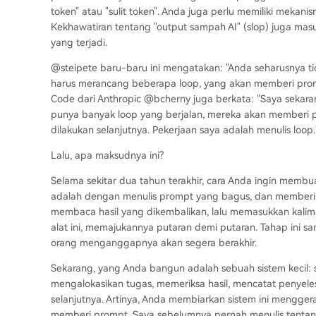
token" atau "sulit token". Anda juga perlu memiliki mekani
Kekhawatiran tentang "output sampah AI" (slop) juga masu
yang terjadi.
@steipete baru-baru ini mengatakan: "Anda seharusnya t
harus merancang beberapa loop, yang akan memberi prom
Code dari Anthropic @bcherny juga berkata: "Saya sekar
punya banyak loop yang berjalan, mereka akan memberi p
dilakukan selanjutnya. Pekerjaan saya adalah menulis loop.
Lalu, apa maksudnya ini?
Selama sekitar dua tahun terakhir, cara Anda ingin mem
adalah dengan menulis prompt yang bagus, dan memberik
membaca hasil yang dikembalikan, lalu memasukkan kalim
alat ini, memajukannya putaran demi putaran. Tahap ini s
orang menganggapnya akan segera berakhir.
Sekarang, yang Anda bangun adalah sebuah sistem kecil: 
mengalokasikan tugas, memeriksa hasil, mencatat penyele
selanjutnya. Artinya, Anda membiarkan sistem ini mengge
memberi prompt. Saya sebelumnya pernah menulis tentang