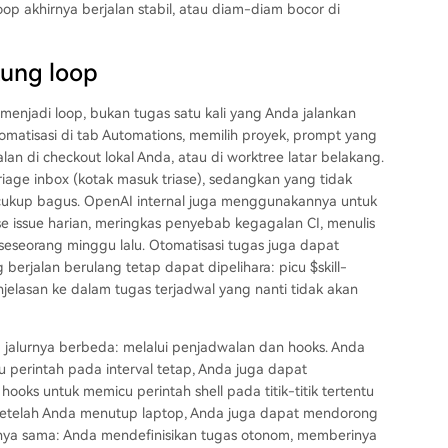
oop akhirnya berjalan stabil, atau diam-diam bocor di
tung loop
enjadi loop, bukan tugas satu kali yang Anda jalankan
omatisasi di tab Automations, memilih proyek, prompt yang
alan di checkout lokal Anda, atau di worktree latar belakang.
age inbox (kotak masuk triase), sedangkan yang tidak
 cukup bagus. OpenAI internal juga menggunakannya untuk
se issue harian, meringkas penyebab kegagalan CI, menulis
seseorang minggu lalu. Otomatisasi tugas juga dapat
erjalan berulang tetap dapat dipelihara: picu $skill-
elasan ke dalam tugas terjadwal yang nanti tidak akan
jalurnya berbeda: melalui penjadwalan dan hooks. Anda
perintah pada interval tetap, Anda juga dapat
ks untuk memicu perintah shell pada titik-titik tertentu
an setelah Anda menutup laptop, Anda juga dapat mendorong
uhnya sama: Anda mendefinisikan tugas otonom, memberinya