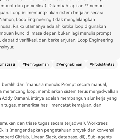
embuat dan pemeriksa). Ditambah lapisan **memori
juan. Loop ini memungkinkan sistem berjalan secara
. Namun, Loop Engineering tidak menghilangkan
usia. Risiko utamanya adalah ketika loop digunakan
puan kunci di masa depan bukan lagi menulis prompt
 dapat diverifikasi, dan berkelanjutan. Loop Engineering
sinyur.
omatisasi
#
Pemrograman
#
Penghakiman
#
Produktivitas
beralih dari "manusia menulis Prompt secara manual,
ia merancang loop, membiarkan sistem terus menjadwalkan
n Addy Osmani, intinya adalah membangun alur kerja yang
 tugas, memeriksa hasil, mencatat kemajuan, dan
enemukan dan triase tugas secara terjadwal), Worktrees
 Skills (mengendapkan pengetahuan proyek dan konvensi
eperti GitHub, Linear, Slack, database, dll), Sub-agents