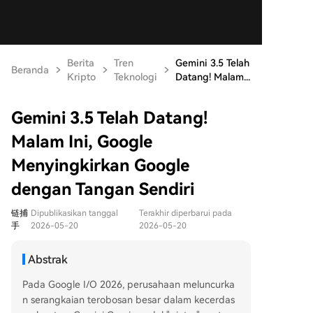
Berita
Tren
Gemini 3.5 Telah
Beranda
Kripto
Teknologi
Datang! Malam...
Gemini 3.5 Telah Datang!
Malam Ini, Google
Menyingkirkan Google
dengan Tangan Sendiri
链捕
Dipublikasikan tanggal
Terakhir diperbarui pada
手
2026-05-20
2026-05-20
Abstrak
Pada Google I/O 2026, perusahaan meluncurka
n serangkaian terobosan besar dalam kecerdas