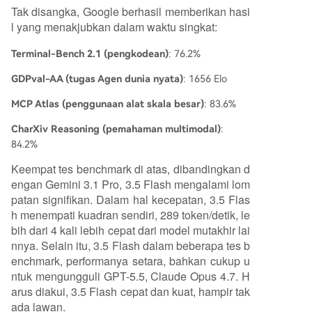
Tak disangka, Google berhasil memberikan hasi
l yang menakjubkan dalam waktu singkat:
Terminal-Bench 2.1 (pengkodean)
: 76.2%
GDPval-AA (tugas Agen dunia nyata)
: 1656 Elo
MCP Atlas (penggunaan alat skala besar)
: 83.6%
CharXiv Reasoning (pemahaman multimodal)
:
84.2%
Keempat tes benchmark di atas, dibandingkan d
engan Gemini 3.1 Pro, 3.5 Flash mengalami lom
patan signifikan. Dalam hal kecepatan, 3.5 Flas
h menempati kuadran sendiri, 289 token/detik, le
bih dari 4 kali lebih cepat dari model mutakhir lai
nnya. Selain itu, 3.5 Flash dalam beberapa tes b
enchmark, performanya setara, bahkan cukup u
ntuk mengungguli GPT-5.5, Claude Opus 4.7. H
arus diakui, 3.5 Flash cepat dan kuat, hampir tak
ada lawan.