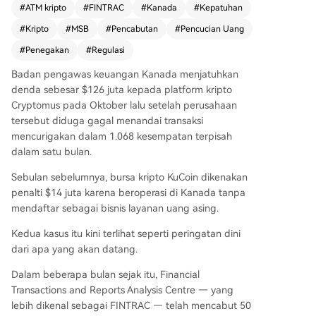
#
ATM kripto
#
FINTRAC
#
Kanada
#
Kepatuhan
pada Senin lalu. Menteri Keuangan François-Phil
#
Kripto
#
MSB
#
Pencabutan
#
Pencucian Uang
ippe Champagne menegaskan komitmen pemer
intah untuk terus memantau dan mengambil tin
#
Penegakan
#
Regulasi
dakan terhadap risiko pencucian uang dan peni
Badan pengawas keuangan Kanada menjatuhkan
puan yang difasilitasi bisnis mata uang virtual, te
denda sebesar $126 juta kepada platform kripto
rmasuk ATM kripto. Peringatan awal telah terliha
Cryptomus pada Oktober lalu setelah perusahaan
t sejak Oktober 2025, ketika Cryptomus didenda
tersebut diduga gagal menandai transaksi
$126 juta karena gagal melaporkan transaksi m
mencurigakan dalam 1.068 kesempatan terpisah
encurigakan, disusul KuCoin yang didenda $14 j
dalam satu bulan.
uta karena beroperasi tanpa izin. FINTRAC mem
perkuat penegakan hukum dan transparansi, me
Sebulan sebelumnya, bursa kripto KuCoin dikenakan
netapkan batas 30 hari bagi perusahaan yang t
penalti $14 juta karena beroperasi di Kanada tanpa
erdampak untuk mengajukan banding. Meski da
mendaftar sebagai bisnis layanan uang asing.
ta Chainalysis menunjukkan kurang dari 1% trans
aksi kripto terkait aktivitas ilegal (berbanding 2-
Kedua kasus itu kini terlihat seperti peringatan dini
5% di sistem perbankan tradisional), Kanada tet
dari apa yang akan datang.
ap memberlakukan standar ketat, menandai per
Dalam beberapa bulan sejak itu, Financial
geseran kebijakan dalam pengawasan sektor kri
Transactions and Reports Analysis Centre — yang
pto.
lebih dikenal sebagai FINTRAC — telah mencabut 50