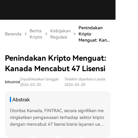
Penindakan
Berita
Kebijakan
Beranda
Kripto
Kripto
Regulasi
Menguat: Kan...
Penindakan Kripto Menguat:
Kanada Mencabut 47 Lisensi
Dipublikasikan tanggal
Terakhir diperbarui pada
bitcoinist
2026-03-20
2026-03-20
Abstrak
Otoritas Kanada, FINTRAC, secara signifikan me
ningkatkan pengawasan terhadap sektor kripto
dengan mencabut 47 lisensi bisnis layanan uang
(MSB) terkait kripto sepanjang 2026. Langkah in
i mencakup pencabutan 23 registrasi sekaligus