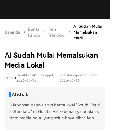
AI Sudah Mulai
Berita
Tren
Beranda
Memalsukan
Kripto
Teknologi
Medi...
AI Sudah Mulai Memalsukan
Media Lokal
Dipublikasikan tanggal
Terakhir diperbarui pada
marsbit
2026-05-16
2026-05-16
Abstrak
Dilaporkan bahwa situs berita lokal "South Florid
a Standard" di Florida, AS, sebenarnya adalah si
stem media palsu yang seluruhnya dihasilkan ol
eh AI. Situs ini menciptakan tim jurnalis fiktif, ter
masuk foto profil dan riwayat hidup buatan AI, s