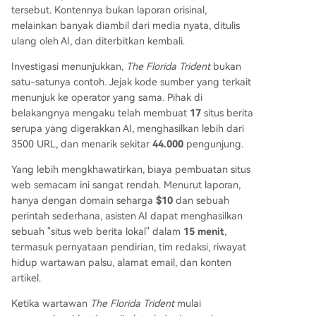
api juga berpotensi meracuni ekosistem informa
tersebut. Kontennya bukan laporan orisinal,
si jika digunakan untuk melatih model AI di mas
melainkan banyak diambil dari media nyata, ditulis
a depan, sehingga mencemari kualitas berita ya
ulang oleh AI, dan diterbitkan kembali.
ng diakses publik.
Investigasi menunjukkan,
The Florida Trident
bukan
satu-satunya contoh. Jejak kode sumber yang terkait
menunjuk ke operator yang sama. Pihak di
belakangnya mengaku telah membuat
17
situs berita
serupa yang digerakkan AI, menghasilkan lebih dari
3500 URL, dan menarik sekitar
44.000
pengunjung.
Yang lebih mengkhawatirkan, biaya pembuatan situs
web semacam ini sangat rendah. Menurut laporan,
hanya dengan domain seharga
$10
dan sebuah
perintah sederhana, asisten AI dapat menghasilkan
sebuah "situs web berita lokal" dalam
15 menit
,
termasuk pernyataan pendirian, tim redaksi, riwayat
hidup wartawan palsu, alamat email, dan konten
artikel.
Ketika wartawan
The Florida Trident
mulai