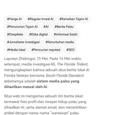
erta menerbitkan artikel yang disadur dan dituli
s ulang dari media berita asli menggunakan AI. I
nvestigasi oleh "Florida Trident" mengungkap b
#
Harga AI
#
Regular Invest AI
#
Kenaikan Tajam AI
ahwa situs tersebut adalah bagian dari jaringan
#
Penurunan Tajam AI
#
AI
#
Berita Palsu
setidaknya 17 situs web berita serupa yang dijal
ankan oleh pihak yang sama, diduga terkait den
#
Deepfake
#
Etika digital
#
Informasi Salah
gan Drew Chapin dan perusahaannya, The Disc
#
Jurnalisme investigasi
#
Keruntuhan media
overability Company. Chapin, yang memiliki cata
#
Media lokal
#
Pencucian reputasi
#
SEO
tan penipuan, mengaku membangun situs-situs
ini sebagai "eksperimen" untuk membangun otor
Laporan Zhidongxi, 15 Mei. Pada 14 Mei waktu
itas tema geografis di mesin pencari. Biaya pem
setempat, media investigasi AS,
The Florida Trident
,
buatannya sangat murah, hanya membutuhkan
mengungkapkan bahwa sebuah situs berita lokal di
domain seharga $10 dan prompt AI untuk mem
Florida Selatan bernama
South Florida Standard
buat situs "berita lokal" beserta kontennya dala
sebenarnya adalah
sistem media palsu yang
m 15 menit. Kasus ini menyoroti ancaman "pink s
dihasilkan massal oleh AI
.
lime" atau situs berita palsu yang memanfaatka
n AI, yang jumlahnya di AS bahkan telah melebi
Situs web ini mengemas sebuah tim berita lokal:
hi surat kabar harian lokal asli. Pakar mempering
termasuk foto profil dan riwayat hidup palsu yang
atkan bahwa praktik semacam ini tidak hanya m
dihasilkan AI, serta alamat email, dan menerbitkan
erugikan media asli dengan mencuri konten, tet
artikel dengan nama-nama "wartawan" palsu