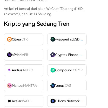
Sumber:
The Florida Trident
Artikel ini berasal dari akun WeChat "Zhidongxi" (ID:
zhidxcom), penulis: Li Shuiqing
Kripto yang Sedang Tren
Citrea
CTR
wrapped stUSDT
WSTUSDT
aPriori
APR
Cryptex Finance
CTX
Audius
AUDIO
Compound
COMP
Mantra
MANTRA
Venus
XVS
Axelar
WAXL
Billions Network
BILL