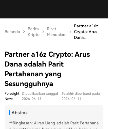
Partner a16z
Berita
Riset
Beranda
Crypto: Arus
Kripto
Mendalam
Dana...
Partner a16z Crypto: Arus
Dana adalah Parit
Pertahanan yang
Sesungguhnya
Foresight
Dipublikasikan tanggal
Terakhir diperbarui pada
News
2026-06-11
2026-06-11
Abstrak
**Ringkasan: Aliran Uang adalah Parit Pertahana