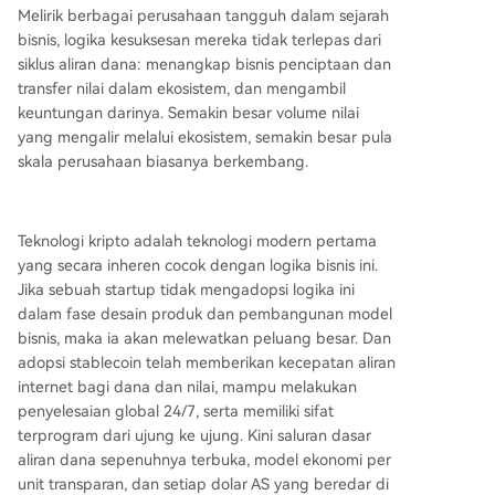
Melirik berbagai perusahaan tangguh dalam sejarah
ng dengan menempati posisi sentral dalam alira
bisnis, logika kesuksesan mereka tidak terlepas dari
n perhatian dan perdagangan. Model bisnis yan
siklus aliran dana: menangkap bisnis penciptaan dan
g menggabungkan aliran uang dengan efek jari
transfer nilai dalam ekosistem, dan mengambil
ngan adalah salah satu yang paling kuat. Sektor
keuntungan darinya. Semakin besar volume nilai
keuangan tradisional penuh dengan "peluang" i
yang mengalir melalui ekosistem, semakin besar pula
ni, karena banyak layanan (pembayaran, penitip
skala perusahaan biasanya berkembang.
an aset, transfer lintas batas) mengenakan biay
a besar. Start-up kripto memiliki kesempatan un
tuk membangun infrastruktur generasi berikutny
a yang dapat diprogram, instan, dan global yan
Teknologi kripto adalah teknologi modern pertama
g secara radikal mengurangi
...
yang secara inheren cocok dengan logika bisnis ini.
Jika sebuah startup tidak mengadopsi logika ini
dalam fase desain produk dan pembangunan model
bisnis, maka ia akan melewatkan peluang besar. Dan
adopsi stablecoin telah memberikan kecepatan aliran
internet bagi dana dan nilai, mampu melakukan
penyelesaian global 24/7, serta memiliki sifat
terprogram dari ujung ke ujung. Kini saluran dasar
aliran dana sepenuhnya terbuka, model ekonomi per
unit transparan, dan setiap dolar AS yang beredar di