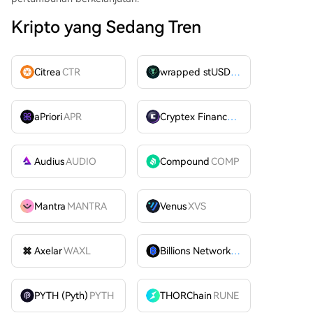
Kripto yang Sedang Tren
Citrea
CTR
wrapped stUSDT
WSTUSDT
aPriori
APR
Cryptex Finance
CTX
Audius
AUDIO
Compound
COMP
Mantra
MANTRA
Venus
XVS
Axelar
WAXL
Billions Network
BILL
PYTH (Pyth)
PYTH
THORChain
RUNE