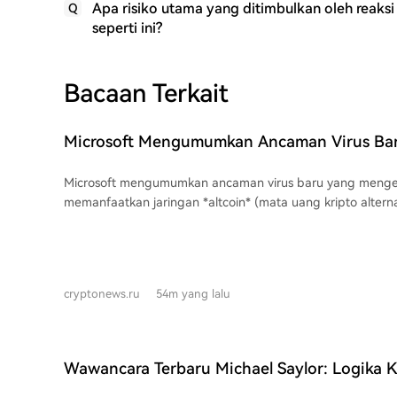
Apa risiko utama yang ditimbulkan oleh reaksi
Q
seperti ini?
Bacaan Terkait
Microsoft Mengumumkan Ancaman Virus Bar
Menggunakan Jaringan Altcoin
Microsoft mengumumkan ancaman virus baru yang menge
memanfaatkan jaringan *altcoin* (mata uang kripto altern
disebut "EtherHiding" ini menggunakan kontrak pintar di 
Chain untuk menyebarkan instruksi malware. Alih-alih mengambil instruksi
berbahaya langsung dari server, peretas menyembunyika
pintar di jaringan BNB. Mereka menargetkan situs web ya
cryptonews.ru
54m yang lalu
menampilkan halaman CAPTCHA palsu yang memerintahk
menekan Windows + R, lalu menempelkan perintah berba
disiapkan. Metode ini banyak digunakan dalam kampanye rekayasa sosial
seperti ClickFix dan TerminalFix, yang menargetkan ribuan
Wawancara Terbaru Michael Saylor: Logika 
dan pribadi setiap hari. Dengan memanfaatkan infrastrukt
Bitcoin