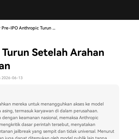
 Pre-IPO Anthropic Turun ...
 Turun Setelah Arahan
an
da 2026-06-13
ahkan mereka untuk menangguhkan akses ke model
 asing, termasuk karyawan di dalam perusahaan.
itkan dengan keamanan nasional, memaksa Anthropic
mengkritik dasar perintah tersebut, menyatakan
tanan jailbreak yang sempit dan tidak universal. Menurut
an juga dapat ditemukan oleh model publik lain tanpa