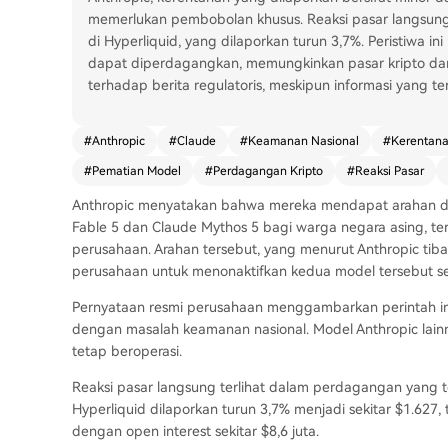
memerlukan pembobolan khusus. Reaksi pasar langsung
di Hyperliquid, yang dilaporkan turun 3,7%. Peristiwa 
dapat diperdagangkan, memungkinkan pasar kripto dan 
terhadap berita regulatoris, meskipun informasi yang te
#
Anthropic
#
Claude
#
Keamanan Nasional
#
Kerentana
#
Pematian Model
#
Perdagangan Kripto
#
Reaksi Pasar
Anthropic menyatakan bahwa mereka mendapat arahan da
Fable 5 dan Claude Mythos 5 bagi warga negara asing, 
perusahaan. Arahan tersebut, yang menurut Anthropic tib
perusahaan untuk menonaktifkan kedua model tersebut s
Pernyataan resmi perusahaan menggambarkan perintah ini 
dengan masalah keamanan nasional. Model Anthropic lainn
tetap beroperasi.
Reaksi pasar langsung terlihat dalam perdagangan yang te
Hyperliquid dilaporkan turun 3,7% menjadi sekitar $1.627, 
dengan open interest sekitar $8,6 juta.