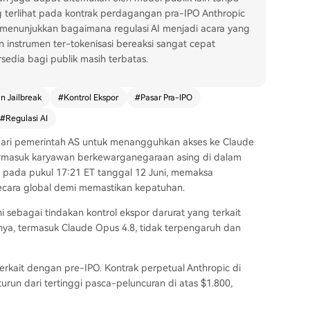
 terlihat pada kontrak perdagangan pra-IPO Anthropic
ini menunjukkan bagaimana regulasi AI menjadi acara yang
instrumen ter-tokenisasi bereaksi sangat cepat
rsedia bagi publik masih terbatas.
n Jailbreak
#
Kontrol Ekspor
#
Pasar Pra-IPO
#
Regulasi AI
ri pemerintah AS untuk menangguhkan akses ke Claude
termasuk karyawan berkewarganegaraan asing di dalam
a pada pukul 17:21 ET tanggal 12 Juni, memaksa
ecara global demi memastikan kepatuhan.
sebagai tindakan kontrol ekspor darurat yang terkait
ya, termasuk Claude Opus 4.8, tidak terpengaruh dan
rkait dengan pre-IPO. Kontrak perpetual Anthropic di
turun dari tertinggi pasca-peluncuran di atas $1.800,