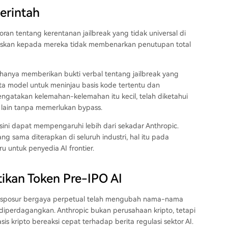
erintah
an tentang kerentanan jailbreak yang tidak universal di
laskan kepada mereka tidak membenarkan penutupan total
anya memberikan bukti verbal tentang jailbreak yang
 model untuk meninjau basis kode tertentu dan
ngatakan kelemahan-kelemahan itu kecil, telah diketahui
 lain tanpa memerlukan bypass.
sini dapat mempengaruhi lebih dari sekadar Anthropic.
sama diterapkan di seluruh industri, hal itu pada
untuk penyedia AI frontier.
kan Token Pre-IPO AI
n eksposur bergaya perpetual telah mengubah nama-nama
diperdagangkan. Anthropic bukan perusahaan kripto, tetapi
s kripto bereaksi cepat terhadap berita regulasi sektor AI.