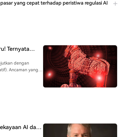
 pasar yang cepat terhadap peristiwa regulasi AI
u! Ternyata
jutkan dengan
atif). Ancaman yang
blockchain BNB Smart
nnya dalam kontrak
ng diretas dan
an pengguna untuk
haya yang sudah
 perangkat korporat
Kekayaan AI dan
ur blockchain yang