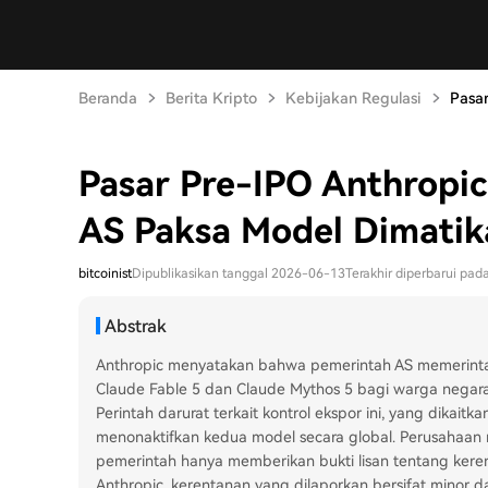
Beranda
Berita Kripto
Kebijakan Regulasi
Pasar
Pasar Pre-IPO Anthropic
AS Paksa Model Dimatik
bitcoinist
Dipublikasikan tanggal 2026-06-13
Terakhir diperbarui pa
Abstrak
Anthropic menyatakan bahwa pemerintah AS memerint
Claude Fable 5 dan Claude Mythos 5 bagi warga negara
Perintah darurat terkait kontrol ekspor ini, yang dika
menonaktifkan kedua model secara global. Perusahaan 
pemerintah hanya memberikan bukti lisan tentang keren
Anthropic, kerentanan yang dilaporkan bersifat minor d